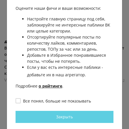
Оцените наши фичи и ваши возможности:
Настройте главную страницу под себя,
заблокируйте не интересные паблики ВК
или целые категории.
Отсортируйте популярные посты по
🙏 Жительница
🌳🌊 Дмитрий Алексеев
количеству лайков, комментариев,
Владивостока
(совладелец DNS, участвует
репостов, ТОПу за час или за день.
организовала сбор стекла,
в развитии Нагорного
Добавьте в Избранное понравившиеся
чтобы вернуть бухте
парка и пляжа Патрокл)
посты, чтобы не потерять.
Стеклянной её уникальную
высказался о...
Если у вас есть интересные паблики -
красоту. 💎 Для... (видео)
VDK - город Владивосток
добавьте их в наш агрегатор.
VDK - город Владивосток
3.2К
0.1К
3
12
Подробнее
о рейтинге
.
0.9К
0.1К
6
4
Все понял, больше не показывать
Закрыть