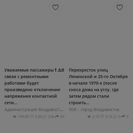
Уважаемые пассажиры ❗️ ⚠️В
Перекресток улиц
связи с ремонтными
Ленинской и 25-го Октября
работами будет
в начале 1970-х (после
произведено отключение
сноса дома на углу, где
напряжения контактной
затем рядом стали
сети...
строить...
Администрация Владивостока
VDK - город Владивосток
749.8К
6.8К
246
60
2.1К
0.1К
0
3