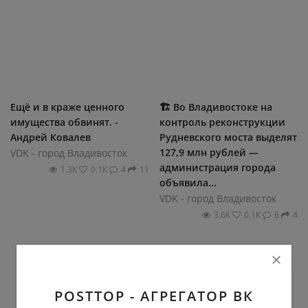
Ещё и в краже ценного
🏗 Во Владивостоке на
имущества обвинят. -
контроль реконструкции
Андрей Ковалев
Рудневского моста выделят
127,9 млн рублей —
VDK - город Владивосток
администрация города
1.3К
0.1К
4
11
объявила...
VDK - город Владивосток
3.6К
0.1К
6
4
POSTTOP - АГРЕГАТОР ВК