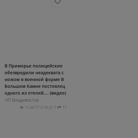
В Приморье полицейские
обезвредили неадеквата с
ножом в военной форме В
Большом Камне постоялец
одного из отелей,... (видео)
ЧП Владивосток
11.6К
0.1К
7
11