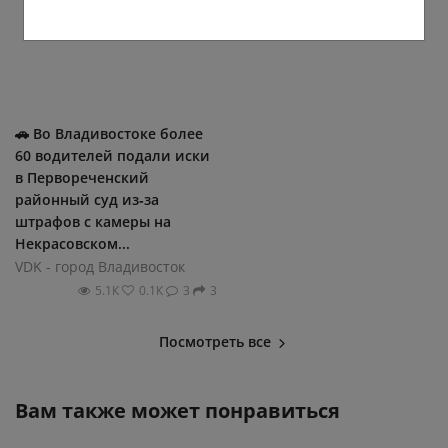
🚗 Во Владивостоке более
60 водителей подали иски
в Первореченский
районный суд из‑за
штрафов с камеры на
Некрасовском...
VDK - город Владивосток
5.1К
0.1К
3
3
Посмотреть все
Вам также может понравиться