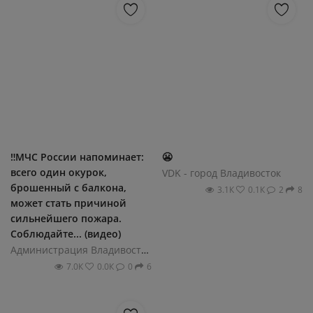
‼️МЧС России напоминает:
😬
всего один окурок,
VDK - город Владивосток
брошенный с балкона,
3.1К
0.1К
2
8
может стать причиной
сильнейшего пожара.
Соблюдайте... (видео)
Администрация Владивостока
7.0К
0.0К
0
6