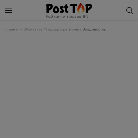
Главная
ВКонтакте
Города и регионы
Владивосток
Добавить
блог
ВКонтакте
Избранное
Контакты
О рейтинге
Статьи, обзоры
Войти