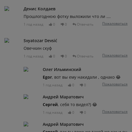
Денис Колдаев
Прошлогоднюю фотку выложили что ли ….
Пожаловаться
1 год назад
0
0
Отвечать
Svyatozar Devsić
Овечкин скуф
Пожаловаться
1 год назад
0
0
Отвечать
Олег Ильминский
Egor
, вот вы ему накидали , однако 😂
Пожаловаться
1 год назад
0
0
Андрей Маратович
Сергей
, себя то видел?) 😂
Пожаловаться
1 год назад
0
0
Андрей Маратович
Сергей
, так ты тоже же такой же как и он