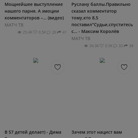
Мощнейшее выступление
Руслану баллы.Правильно
нашего парня. А эмоции
сказал комментатор
комментаторов –... (видео)
тому,кто 8,5
поставил"Судьи,спуститесь
МАТЧ ТВ
с... - Максим Королёв
25.4К
0.5К
20
41
МАТЧ ТВ
34.3К
0.5К
33
38
В 57 детей делает) - Дима
Зачем этот нацист вам