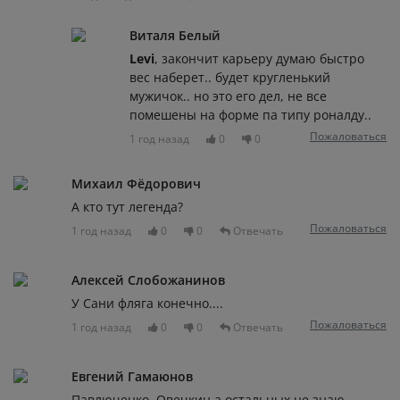
Виталя Белый
Levi
, закончит карьеру думаю быстро
вес наберет.. будет кругленький
мужичок.. но это его дел, не все
помешены на форме па типу роналду..
Пожаловаться
1 год назад
0
0
Михаил Фёдорович
А кто тут легенда?
Пожаловаться
1 год назад
0
0
Отвечать
Алексей Слобожанинов
У Сани фляга конечно....
Пожаловаться
1 год назад
0
0
Отвечать
Евгений Гамаюнов
Павлюченко, Овечкин а остальных не знаю