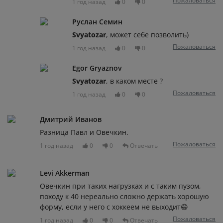
Пожаловаться
1 год назад
0
0
Руслан Семин
Svyatozar
, может себе позволить)
Пожаловаться
1 год назад
0
0
Egor Gryaznov
Svyatozar
, в каком месте ?
Пожаловаться
1 год назад
0
0
Дмитрий Иванов
Разница Павл и Овечкин.
Пожаловаться
1 год назад
0
0
Отвечать
Levi Akkerman
Овечкин при таких нагрузках и с таким пузом,
походу к 40 нереально сложно держать хорошую
форму, если у него с хоккеем не выходит😄
Пожаловаться
1 год назад
0
0
Отвечать