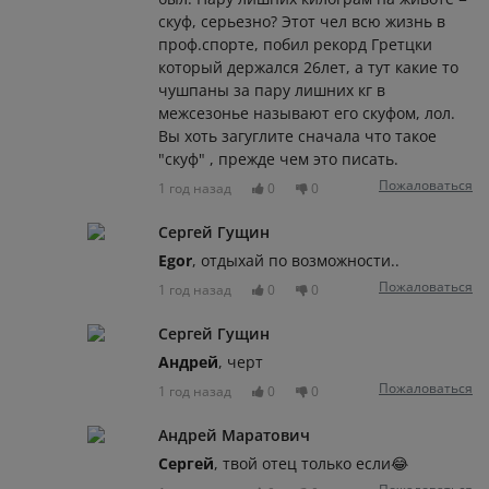
скуф, серьезно? Этот чел всю жизнь в
проф.спорте, побил рекорд Гретцки
который держался 26лет, а тут какие то
чушпаны за пару лишних кг в
межсезонье называют его скуфом, лол.
Вы хоть загуглите сначала что такое
"скуф" , прежде чем это писать.
Пожаловаться
1 год назад
0
0
Сергей Гущин
Egor
, отдыхай по возможности..
Пожаловаться
1 год назад
0
0
Сергей Гущин
Андрей
, черт
Пожаловаться
1 год назад
0
0
Андрей Маратович
Сергей
, твой отец только если😂