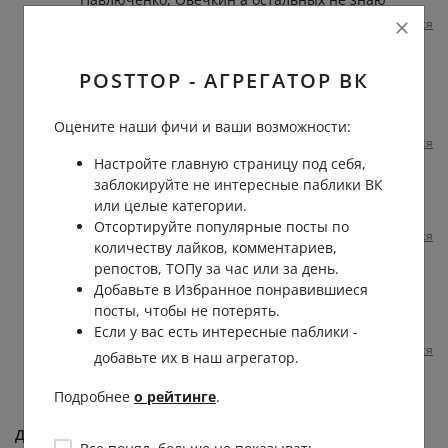
Пожаловаться
1 год назад
0
0
Отвечать
Иван Тряпичников
POSTTOP - АГРЕГАТОР ВК
Евгений
, слева Виталя Фридзон -
хороший снайпер баскетболист
Оцените наши фичи и ваши возможности:
Пожаловаться
1 год назад
0
0
Настройте главную страницу под себя,
заблокируйте не интересные паблики ВК
Андрей Кугурлуян
или целые категории.
Евгений
, тоже самое хотел написать
Отсортируйте популярные посты по
Пожаловаться
1 год назад
0
0
количеству лайков, комментариев,
репостов, ТОПу за час или за день.
Николай Голыничев
Добавьте в Избранное понравившиеся
Евгений
, справа Яковлев - кэп
посты, чтобы не потерять.
металлурга
Если у вас есть интересные паблики -
Пожаловаться
1 год назад
0
0
добавьте их в наш агрегатор.
Подробнее
о рейтинге
.
Добавить комментарий