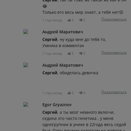
😂
Только его весь мир знает, а тебя нет😒
Пожаловаться
1 год назад
0
0
Андрей Маратович
Сергей
, ну куда мне до тебя то,
Умника в комментах
Пожаловаться
1 год назад
0
0
Андрей Маратович
Сергей
, обиделась девочка
Пожаловаться
1 год назад
0
0
Egor Gryaznov
Сергей
, а ты мозг немного включи,
седина это чисто генетика , у меня
одногрупник в унике в 22года весь седой
был. Пару лишних килограм на животе =