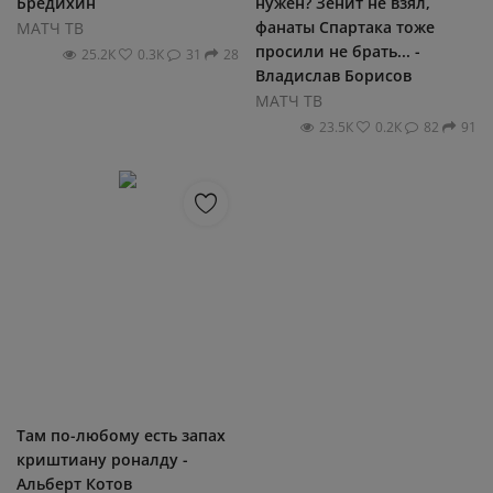
Бредихин
нужен? Зенит не взял,
фанаты Спартака тоже
МАТЧ ТВ
просили не брать... -
25.2К
0.3К
31
28
Владислав Борисов
МАТЧ ТВ
23.5К
0.2К
82
91
Там по-любому есть запах
криштиану роналду -
Альберт Котов