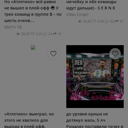
Но «Атлетико» всё равно
ничейку и обе команды
не вышел в плей-офф 😳 У
идут дальше) - S E R N K
трех команд в группе B – по
Okko Спорт
шесть очков....
50.8К
0.6К
43
47
МАТЧ ТВ
38.0К
0.2К
24
41
«Атлетико» выиграл, но
до уровня криша не
этого не хватило для
дотянул жаль, 5 лч
выхода в плей-офф.
Роналду поставили точку в