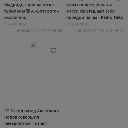
Мадридцы прощаются с
этом вопросе, фанаты
турниром 👋 А «Ботафого»
месси же утешают себя
выстоял и...
победой на чм - Pedro Neto
Okko Спорт
Okko Спорт
38.8К
0.4К
20
58
25.6К
0.5К
31
42
🏊‍♂️ 31 год назад Александр
Попов совершил
невероятное – отнял