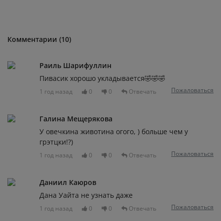
Комментарии (10)
Раиль Шарифуллин
Пивасик хорошо укладывается🤣🤣🤣
Пожаловаться
1 год назад
0
0
Отвечать
Галина Мещерякова
У овечкина животина огого, ) больше чем у
грэтцки!?)
Пожаловаться
1 год назад
0
0
Отвечать
Даниил Каюров
Дана Уайта не узнать даже
Пожаловаться
1 год назад
0
0
Отвечать