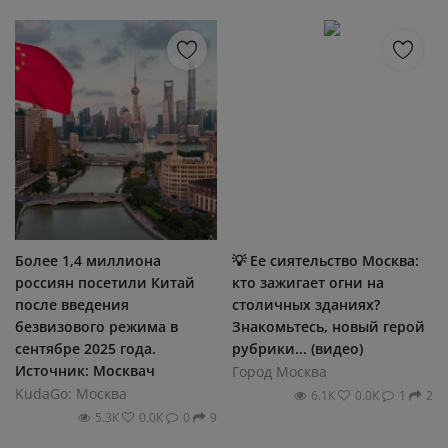
Более 1,4 миллиона
💡 Ее сиятельство Москва:
россиян посетили Китай
кто зажигает огни на
после введения
столичных зданиях?
безвизового режима в
Знакомьтесь, новый герой
сентябре 2025 года.
рубрики... (видео)
Источник: Москвач
Город Москва
KudaGo: Москва
6.1К
0.0К
1
2
5.3К
0.0К
0
9