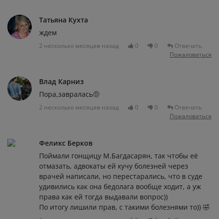
Татьяна Кухта
ждем
2 несколько месяцев назад
0
0
Отвечать
Пожаловаться
Влад Карниз
Пора,завралась🤨
2 несколько месяцев назад
0
0
Отвечать
Пожаловаться
Феликс Берков
Поймали гонщицу М.Багдасарян, так чтобы её
отмазать, адвокаты ей кучу болезней через
врачей написали, но перестарались, что в суде
удивились как она бедолага вообще ходит, а уж
права как ей тогда выдавали вопрос))
По итогу лишили прав, с такими болезнями то)) 🤣