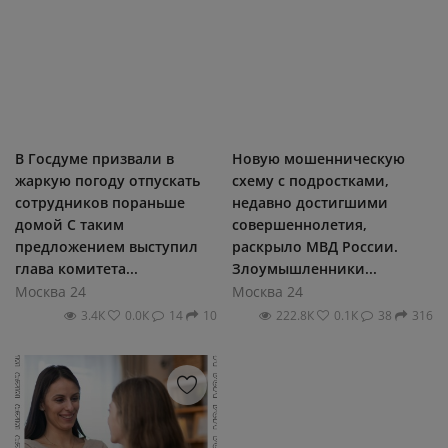
В Госдуме призвали в
Новую мошенническую
жаркую погоду отпускать
схему с подростками,
сотрудников пораньше
недавно достигшими
домой С таким
совершеннолетия,
предложением выступил
раскрыло МВД России.
глава комитета...
Злоумышленники...
Москва 24
Москва 24
3.4К
0.0К
14
10
222.8К
0.1К
38
316