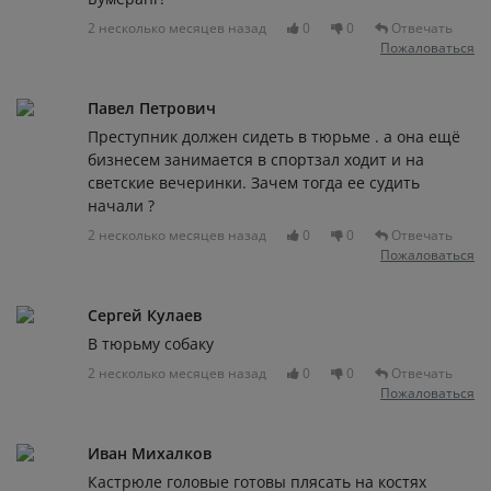
2 несколько месяцев назад
0
0
Отвечать
Пожаловаться
Павел Петрович
Преступник должен сидеть в тюрьме . а она ещё
бизнесем занимается в спортзал ходит и на
светские вечеринки. Зачем тогда ее судить
начали ?
2 несколько месяцев назад
0
0
Отвечать
Пожаловаться
Сергей Кулаев
В тюрьму собаку
2 несколько месяцев назад
0
0
Отвечать
Пожаловаться
Иван Михалков
Кастрюле головые готовы плясать на костях