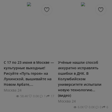
С 17 по 23 июня в Москве —
Учёные нашли способ
культурные выходные!
аккуратно исправлять
Рисуйте «Путь героя» на
ошибки в ДНК. В
Лукинской, вышивайте на
Колумбийском
Новом Арбате,...
университете испытали
новую технологию...
Москва 24
(видео)
58.4К
0.0К
1
17
Москва 24
6.0К
0.0К
0
6