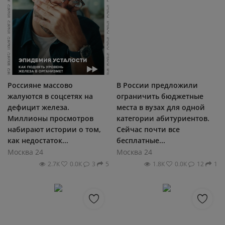
Россияне массово
В России предложили
жалуются в соцсетях на
ограничить бюджетные
дефицит железа.
места в вузах для одной
Миллионы просмотров
категории абитуриентов.
набирают истории о том,
Сейчас почти все
как недостаток...
бесплатные...
Москва 24
Москва 24
2.7К
0.0К
3
5
1.8К
0.0К
12
1