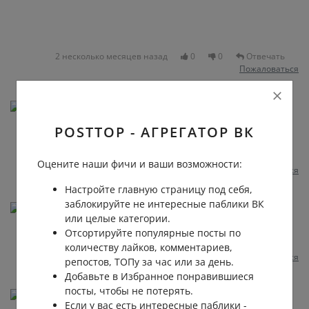
2 несколько месяцев назад
0
0
Отвечать
Пожаловаться
Дядя Коля
У всех кому срок светит.... Сразу болезнь
POSTTOP - АГРЕГАТОР ВК
появляется 😁😁
2 несколько месяцев назад
0
0
Отвечать
Оцените наши фичи и ваши возможности:
Пожаловаться
Настройте главную страницу под себя,
заблокируйте не интересные паблики ВК
Delu Lu
или целые категории.
Пусть суд только сам назначит эксперта.
Отсортируйте популярные посты по
2 несколько месяцев назад
0
0
Отвечать
количеству лайков, комментариев,
Пожаловаться
репостов, ТОПу за час или за день.
Добавьте в Избранное понравившиеся
посты, чтобы не потерять.
Игорь Игорь
Если у вас есть интересные паблики -