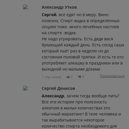
Александр Утков
Сергей
, все едят но в меру. Вино
полезно. Спирт-водка в определённых
опциях тоже- много лечебных настоев
на спирте -водке.
Не надо утрировать. Есть дядя вася
бухающий каждый день. Есть сосед саша
который пьёт раз в неделю но до
состояния половой тряпки. И есть те кто
употребляет алкашку в праздники или в
выходной но малыми дозами .
Пожаловаться
1 год назад
0
0
Сергей Денисов
Александр
, зачем тогда вообще пить?
Все эти истории про полезность
алкоголя в малых количествах это
обычный маркетинг! В теле человека и
так вырабатывается некоторое
количество спирта необходимого для