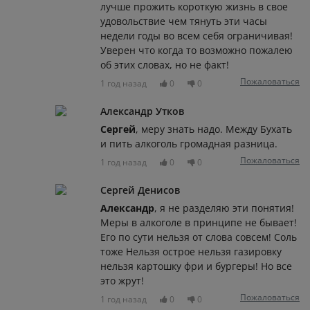
лучше прожить короткую жизнь в свое
удовольствие чем тянуть эти часы
недели годы во всем себя ограничивая!
Уверен что когда то возможно пожалею
об этих словах, но не факт!
Пожаловаться
1 год назад
0
0
Александр Утков
Сергей
, меру знать надо. Между Бухать
и пить алкоголь громадная разница.
Пожаловаться
1 год назад
0
0
Сергей Денисов
Александр
, я не разделяю эти понятия!
Меры в алкоголе в принципе не бывает!
Его по сути нельзя от слова совсем! Соль
тоже Нельзя острое нельзя газировку
нельзя картошку фри и бургеры! Но все
это жрут!
Пожаловаться
1 год назад
0
0