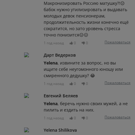
Макронизировать Россию матушку?!😑
бабок нужно утилизировать и выдавать
молодых девок пенсионерам,
продолжительность жизни конечно ещё
сократится, но зато уровень стресса
точно понизится😑😑
Пожаловаться
1 год назад
0
0
Дарт Ведерков
Yelena
, извините за вопрос, но вы
ищите себе неугомонного юношу или
смиренного дедушку? 😂
Пожаловаться
1 год назад
0
0
Евгений Беляев
Yelena
, беречь нужно своих мужей, а не
пилить и ездить на них.
Пожаловаться
1 год назад
0
0
Yelena Shilikova