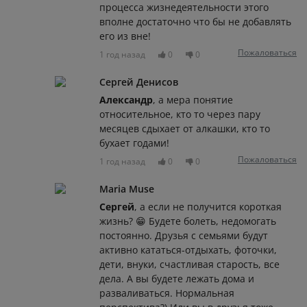
процесса жизнедеятельности этого
вполне достаточно что бы не добавлять
его из вне!
Пожаловаться
1 год назад
0
0
Сергей Денисов
Александр
, а мера понятие
относительное, кто то через пару
месяцев сдыхает от алкашки, кто то
бухает годами!
Пожаловаться
1 год назад
0
0
Maria Muse
Сергей
, а если не получится короткая
жизнь? 😁 Будете болеть, недомогать
постоянно. Друзья с семьями будут
активно кататься-отдыхать, фоточки,
дети, внуки, счастливая старость, все
дела. А вы будете лежать дома и
разваливаться. Нормальная