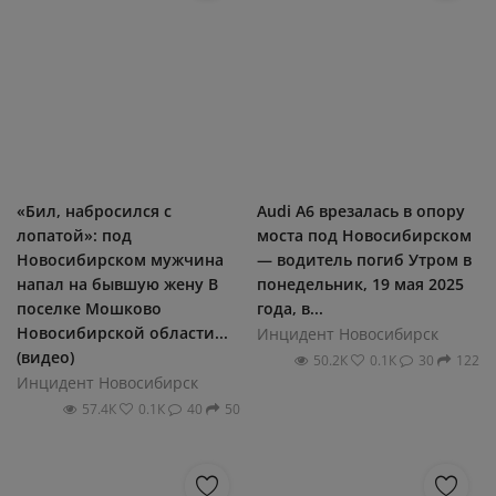
«Бил, набросился с
Audi A6 врезалась в опору
лопатой»: под
моста под Новосибирском
Новосибирском мужчина
— водитель погиб Утром в
напал на бывшую жену В
понедельник, 19 мая 2025
поселке Мошково
года, в...
Новосибирской области...
Инцидент Новосибирск
(видео)
50.2К
0.1К
30
122
Инцидент Новосибирск
57.4К
0.1К
40
50