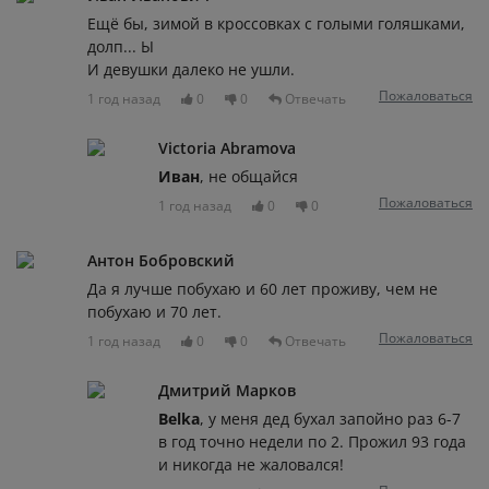
Ещё бы, зимой в кроссовках с голыми голяшками,
долп... Ы
И девушки далеко не ушли.
Пожаловаться
1 год назад
0
0
Отвечать
Victoria Abramova
Иван
, не общайся
Пожаловаться
1 год назад
0
0
Антон Бобровский
Да я лучше побухаю и 60 лет проживу, чем не
побухаю и 70 лет.
Пожаловаться
1 год назад
0
0
Отвечать
Дмитрий Марков
Belka
, у меня дед бухал запойно раз 6-7
в год точно недели по 2. Прожил 93 года
и никогда не жаловался!