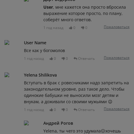
User
, мне кажется она просто вбросила
выражение которое просто, по плану,
соберёт много ответов.
Пожаловаться
1 год назад
0
0
User Name
Все как у богомолов
Пожаловаться
1 год назад
0
0
Отвечать
Yelena Shilikova
Вступать в брак с ровесниками надо запретить на
законодательном уровне, раз такое дело. Чтобы
одинокие бабушки не выносили мозг детям и
внукам, а доживали со своими мужьями 😉
Пожаловаться
1 год назад
0
0
Отвечать
Андрей Рогов
Yelena, ты чего это удумала😑хочешь