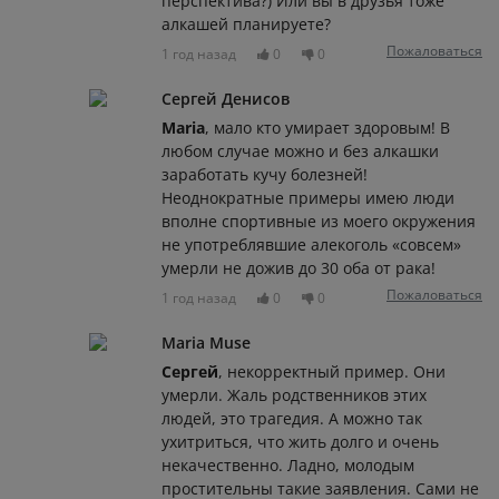
перспектива?) Или вы в друзья тоже
алкашей планируете?
Пожаловаться
1 год назад
0
0
Сергей Денисов
Maria
, мало кто умирает здоровым! В
любом случае можно и без алкашки
заработать кучу болезней!
Неоднократные примеры имею люди
вполне спортивные из моего окружения
не употреблявшие алекоголь «совсем»
умерли не дожив до 30 оба от рака!
Пожаловаться
1 год назад
0
0
Maria Muse
Сергей
, некорректный пример. Они
умерли. Жаль родственников этих
людей, это трагедия. А можно так
ухитриться, что жить долго и очень
некачественно. Ладно, молодым
простительны такие заявления. Сами не