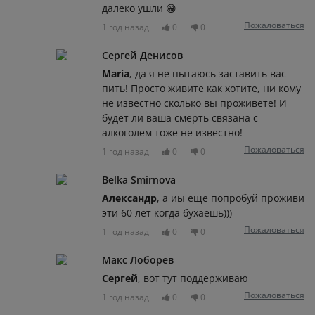
далеко ушли 😁
Пожаловаться
1 год назад
0
0
Сергей Денисов
Maria
, да я не пытаюсь заставить вас
пить! Просто живите как хотите, ни кому
не известно сколько вы проживете! И
будет ли ваша смерть связана с
алкоголем тоже не известно!
Пожаловаться
1 год назад
0
0
Belka Smirnova
Александр
, а иы еще попробуй проживи
эти 60 лет когда бухаешь)))
Пожаловаться
1 год назад
0
0
Макс Лоборев
Сергей
, вот тут поддерживаю
Пожаловаться
1 год назад
0
0