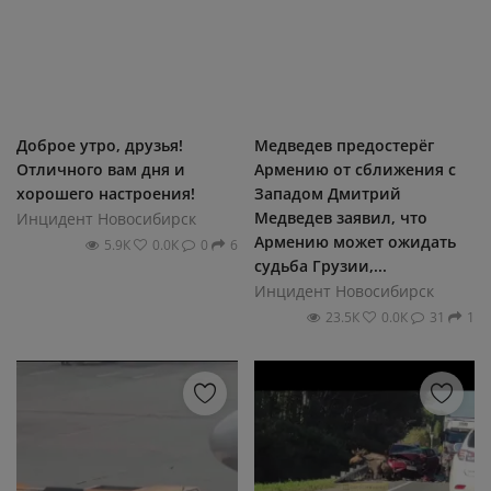
Доброе утро, друзья!
Медведев предостерёг
Отличного вам дня и
Армению от сближения с
хорошего настроения!
Западом Дмитрий
Медведев заявил, что
Инцидент Новосибирск
Армению может ожидать
5.9К
0.0К
0
6
судьба Грузии,...
Инцидент Новосибирск
23.5К
0.0К
31
1