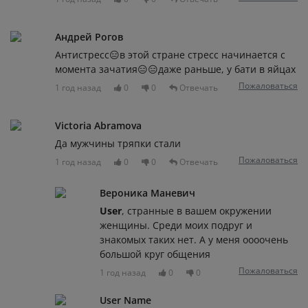
Андрей Рогов
Антистресс😑в этой стране стресс начинается с
момента зачатия😑😑даже раньше, у бати в яйцах
Пожаловаться
1 год назад
0
0
Отвечать
Victoria Abramova
Да мужчины тряпки стали
Пожаловаться
1 год назад
0
0
Отвечать
Вероника Маневич
User
, странные в вашем окружении
женщины. Среди моих подруг и
знакомых таких нет. А у меня оооочень
большой круг общения
Пожаловаться
1 год назад
0
0
User Name