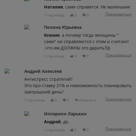
Наталия
, сами справятся. Не маленькие
Пожаловаться
1 год назад
0
0
Полина Юрьевна
Ксения
, а почему тогда женщины "
сами" не справляются с этим и считают
,что им ДОЛЖНЫ это дарить?)))
Пожаловаться
1 год назад
0
0
Андрей Алексеев
Антистресс стратегий?
Это про ставку 21% и невозможность планировать
завтрашний день?
Пожаловаться
1 год назад
0
0
Отвечать
Илларион Ларькин
Андрей
, да.
Пожаловаться
1 год назад
0
0