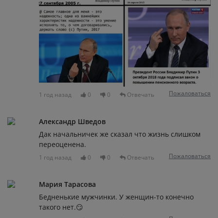
Пожаловаться
1 год назад
0
0
Отвечать
Александр Шведов
Дак начальничек же сказал что жизнь слишком
переоценена.
Пожаловаться
1 год назад
0
0
Отвечать
Мария Тарасова
Бедненькие мужчинки. У женщин-то конечно
такого нет.😏