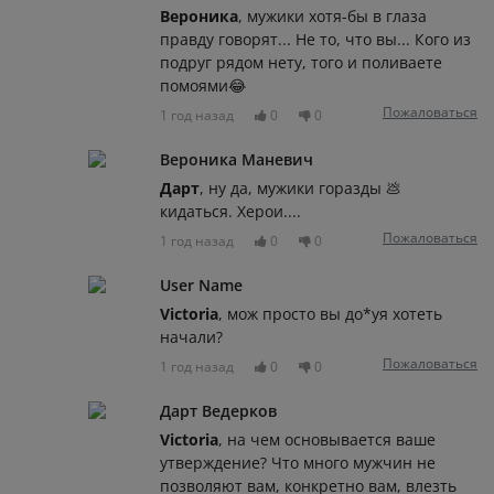
Вероника
, мужики хотя-бы в глаза
правду говорят... Не то, что вы... Кого из
подруг рядом нету, того и поливаете
помоями😂
Пожаловаться
1 год назад
0
0
Вероника Маневич
Дарт
, ну да, мужики горазды 💩
кидаться. Херои....
Пожаловаться
1 год назад
0
0
User Name
Victoria
, мож просто вы до*уя хотеть
начали?
Пожаловаться
1 год назад
0
0
Дарт Ведерков
Victoria
, на чем основывается ваше
утверждение? Что много мужчин не
позволяют вам, конкретно вам, влезть