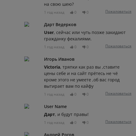
на свою шею?
Пожаловаться
1 год назад
0
0
Дарт Ведерков
User
, сейчас или чуть позже закидают
гражданку фекалиями.
Пожаловаться
1 год назад
0
0
Игорь Иванов
Victoria
, тряпки как раз вы ,ставите
цены себе и на сайт прётесь не чё
кроме этого не умеете ,об вас город
вытирает вам по кайфу
Пожаловаться
1 год назад
0
0
User Name
Дарт
, и будут правы!
Пожаловаться
1 год назад
0
0
Андрей Рогов