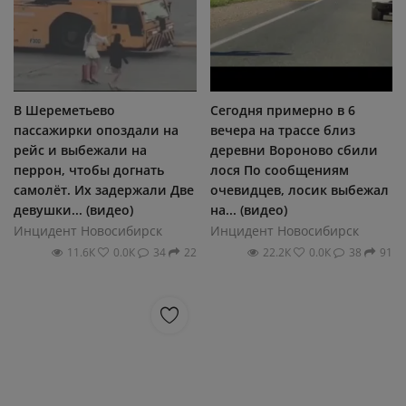
В Шереметьево
Сегодня примерно в 6
пассажирки опоздали на
вечера на трассе близ
рейс и выбежали на
деревни Вороново сбили
перрон, чтобы догнать
лося По сообщениям
самолёт. Их задержали Две
очевидцев, лосик выбежал
девушки... (видео)
на... (видео)
Инцидент Новосибирск
Инцидент Новосибирск
11.6К
0.0К
34
22
22.2К
0.0К
38
91