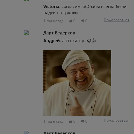
Victoria
, согласимся😑бабы всегда были
падки на тряпки
Пожаловаться
1 год назад
0
0
Дарт Ведерков
Андрей
, а ты хитёр. 😂👍
Пожаловаться
1 год назад
0
0
Дарт Ведерков