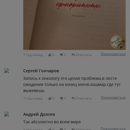
Пожаловаться
1 год назад
0
0
Отвечать
Сергей Гончаров
Запись к онкологу это целая проблема,в листе
ожидания только на конец июня,кошмар,где тут
выжевешь
Пожаловаться
1 год назад
0
0
Отвечать
Андрей Долгих
Так абсолютно во всем мире
Пожаловаться
1 год назад
0
0
Отвечать