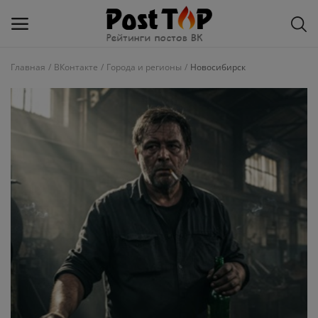
Главная
ВКонтакте
Города и регионы
Новосибирск
Добавить
блог
ВКонтакте
Избранное
Контакты
О рейтинге
Статьи, обзоры
Войти