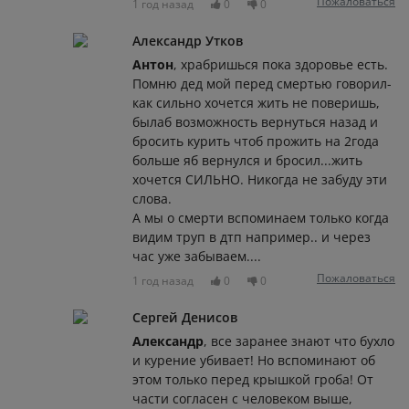
Пожаловаться
1 год назад
0
0
Александр Утков
Антон
, храбришься пока здоровье есть.
Помню дед мой перед смертью говорил-
как сильно хочется жить не поверишь,
былаб возможность вернуться назад и
бросить курить чтоб прожить на 2года
больше яб вернулся и бросил...жить
хочется СИЛЬНО. Никогда не забуду эти
слова.
А мы о смерти вспоминаем только когда
видим труп в дтп например.. и через
час уже забываем....
Пожаловаться
1 год назад
0
0
Сергей Денисов
Александр
, все заранее знают что бухло
и курение убивает! Но вспоминают об
этом только перед крышкой гроба! От
части согласен с человеком выше,