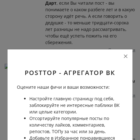
Дарт
, если Вы читали пост - вы
понимаете о каком разбеге лет и в какую
сторону идёт речь. А если говорить о
дедушке - то меньше тридцати-сорока
лет разницы не надо рассматривать,
чтобы ещё успеть пожить на его
сбережения.
Пожаловаться
1 год назад
0
0
Наталия Кошкина
POSTTOP - АГРЕГАТОР ВК
Нужно любить и беречь своих мужчин.
Относиться с любовью, нежностью и пониманием
Оцените наши фичи и ваши возможности:
❤️
Пожаловаться
1 год назад
0
0
Отвечать
Настройте главную страницу под себя,
заблокируйте не интересные паблики ВК
Ксения Краснова
или целые категории.
Полина
, вы же читали статью.
Отсортируйте популярные посты по
Женщины справляются и живут >10 лет
количеству лайков, комментариев,
больше
репостов, ТОПу за час или за день.
Добавьте в Избранное понравившиеся
Пожаловаться
1 год назад
0
0