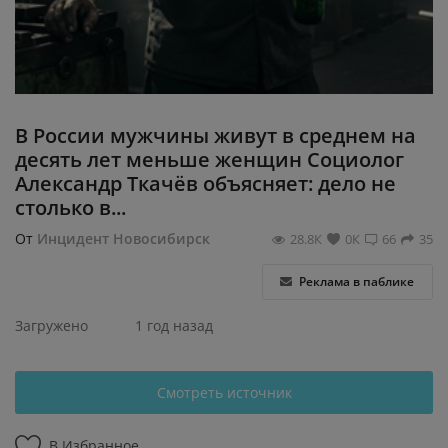
Регистрация
В России мужчины живут в среднем на
десять лет меньше женщин Социолог
Александр Ткачёв объясняет: дело не
столько в...
От
Инцидент Новосибирск
28.8К
0К
66
35
Реклама в паблике
Загружено
1 год назад
Смотреть источник
В Избранное