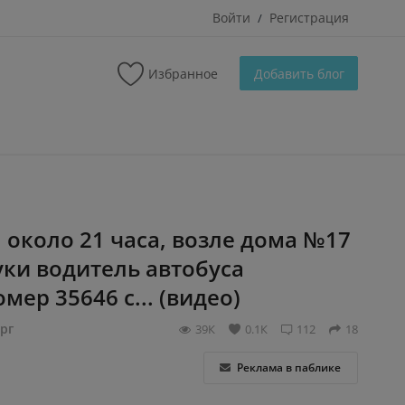
Войти
Регистрация
/
Избранное
Добавить блог
, около 21 часа, возле дома №17
уки водитель автобуса
мер 35646 с... (видео)
рг
39К
0.1К
112
18
Реклама в паблике