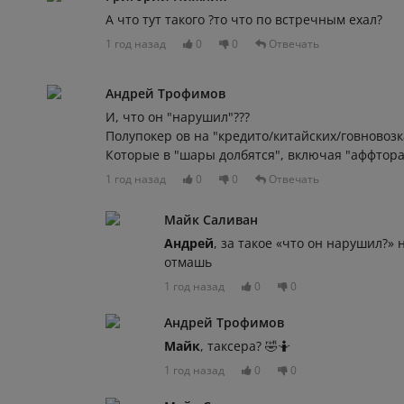
А что тут такого ?то что по встречным ехал?
1 год назад
0
0
Отвечать
Андрей Трофимов
И, что он "нарушил"???
Полупокер ов на "кредито/китайских/говновозка
Которые в "шары долбятся", включая "аффтора
1 год назад
0
0
Отвечать
Майк Саливан
Андрей
, за такое «что он нарушил?» 
отмашь
1 год назад
0
0
Андрей Трофимов
Майк
, таксера? 🤣🤷
1 год назад
0
0