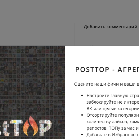
Добавить комментарий
 в автопарк видео и в ГАИ.
Пожаловаться
POSTTOP - АГРЕ
Оцените наши фичи и ваши в
писать, а не сюда?
Пожаловаться
Настройте главную стра
заблокируйте не интер
ВК или целые категории
Отсортируйте популярн
ь не умеют, вы ходить не
количеству лайков, ком
каждый день от вас
репостов, ТОПу за час и
тправить вас на тот свет😄😄
Добавьте в Избранное
Отправить на рассмо
Пожаловаться