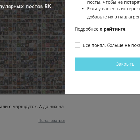
посты, чтобы не потеря
Если у вас есть интерес
добавьте их в наш агре
. Они не умеют читать и для
Подробнее
о рейтинге
.
ка с иероглифами. Они просто
Все понял, больше не пок
Пожаловаться
Закрыть
то не есть хорошо
Пожаловаться
али с маршруток. А до них на
Пожаловаться