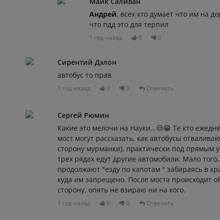
Майк Саливан
Андрей
, всех кто думает что им на до
что пдд это для терпил
1 год назад
0
0
Сирентий Дэлон
автобус то прав
1 год назад
0
0
Отвечать
Сергей Рюмин
Какие это мелочи на Науки...😒😁 Те кто ежед
мост могут рассказать, как автобусы отваливаю
сторону мурманки), практически под прямым уг
трех рядах едут другие автомобили. Мало того,
продолжают "езду по капотам " забираясь в кр
куда им запрещено. После моста происходит о
сторону, опять не взираю ни на кого.
1 год назад
0
0
Отвечать