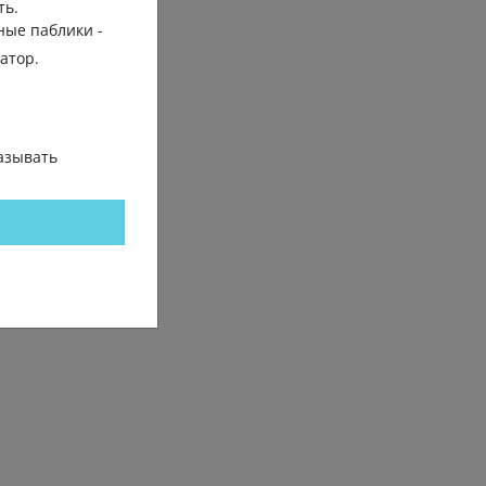
ть.
ные паблики -
гатор.
азывать