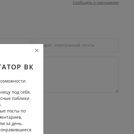
Сообщить о нарушении
ГАТОР ВК
озможности:
ницу под себя,
есные паблики
.
ые посты по
ментариев,
ли за день.
 понравившиеся
трение