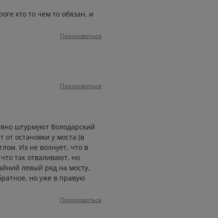
роге кто то чем то обязан, и
Пожаловаться
Пожаловаться
невно штурмуют Володарский
т от остановки у моста (в
лом. Их не волнует, что в
 что так отваливают, но
айний левый ряд на мосту,
братное, но уже в правую
Пожаловаться