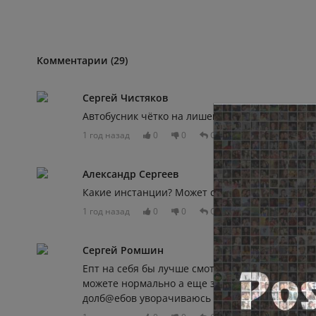
Комментарии (29)
Сергей Чистяков
Автобусник чётко на лишение прав попал. Надо
1 год назад
0
0
Отвечать
Александр Сергеев
Какие инстанции? Может стоило в автопарк на
1 год назад
0
0
Отвечать
Сергей Ромшин
Епт на себя бы лучше смотрели. 😄 Сами ездит
можете нормально а еще за руль садитесь🤣🤣 
долб@ебов уворачиваюсь на автобусе чтоб не о