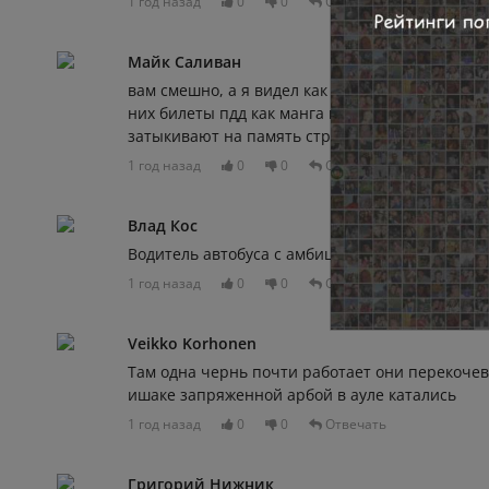
1 год назад
0
0
Отвечать
Майк Саливан
вам смешно, а я видел как они на права сдают
них билеты пдд как манга в оригинале, картин
затыкивают на память строчки
1 год назад
0
0
Отвечать
Влад Кос
Водитель автобуса с амбициями короля дорог э
1 год назад
0
0
Отвечать
Veikko Korhonen
Там одна чернь почти работает они перекочев
ишаке запряженной арбой в ауле катались
1 год назад
0
0
Отвечать
Григорий Нижник