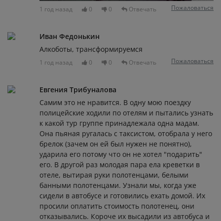
Пожаловаться
1 год назад
0
0
Отвечать
Иван Федонькин
Алкоботы, трансформируемся
Пожаловаться
1 год назад
0
0
Отвечать
Евгения Трибуналова
Самим это не нравится. В одну мою поездку
полицейские ходили по отелям и пытались узнать
к какой тур группе принадлежала одна мадам.
Она пьяная ругалась с таксистом, отобрала у него
брелок (зачем он ей был нужен не понятно),
ударила его потому что он не хотел "подарить"
его. В другой раз молодая пара ела креветки в
отеле, вытирая руки полотенцами, белыми
банными полотенцами. Узнали мы, когда уже
сидели в автобусе и готовились ехать домой. Их
просили оплатить стоимость полотенец, они
отказывались. Короче их высадили из автобуса и