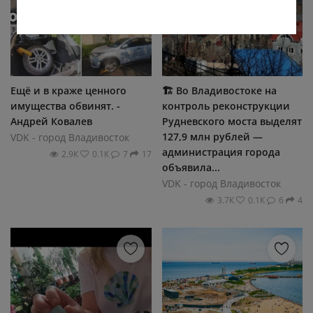
Ещё и в краже ценного
🏗 Во Владивостоке на
имущества обвинят. -
контроль реконструкции
Андрей Ковалев
Рудневского моста выделят
127,9 млн рублей —
VDK - город Владивосток
администрация города
2.9К
0.1К
7
17
объявила...
VDK - город Владивосток
3.7К
0.1К
6
4