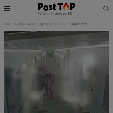
Главная
ВКонтакте
Города и регионы
Владивосток
Добавить
блог
ВКонтакте
Избранное
Контакты
О рейтинге
Статьи, обзоры
Войти