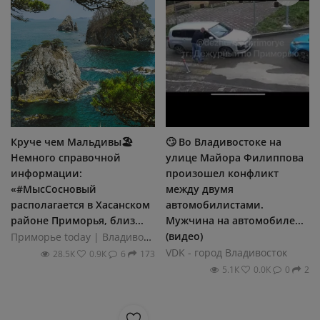
Круче чем Мальдивы🏖️
🙄 Во Владивостоке на
Немного справочной
улице Майора Филиппова
информации:
произошел конфликт
«#МысСосновый
между двумя
располагается в Хасанском
автомобилистами.
районе Приморья, близ...
Мужчина на автомобиле...
(видео)
Приморье today | Владивосток
VDK - город Владивосток
28.5К
0.9К
6
173
5.1К
0.0К
0
2