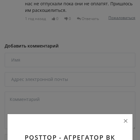
нас не отпускали пока они не оплатят. Пришлось
им раскошелиться.
Пожаловаться
1 год назад
0
0
Отвечать
Добавить комментарий
POSTTOP - АГРЕГАТОР ВК