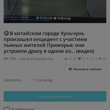
Регистрация
🥴 В китайском городе Хуньчунь
произошел инцидент с участием
пьяных жителей Приморья: они
устроили драку в одном из... (видео)
От
VDK - город Владивосток
10.3К
0.1К
13
31
Реклама в паблике
Загружено
1 год назад
Смотреть источник
В Избранное