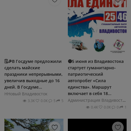
🗓️🎉В Госдуме предложили
🔵5 июня из Владивостока
сделать майские
стартует гуманитарно-
праздники непрерывными,
патриотический
увеличив выходные до 16
автопробег «Сила
дней. В Госдуме...
единства». Маршрут
включает в себя 18...
ННовый Владивосток
Администрация Владивостока
3.3К
0.0К
5
5
0.4К
0.0К
0
1