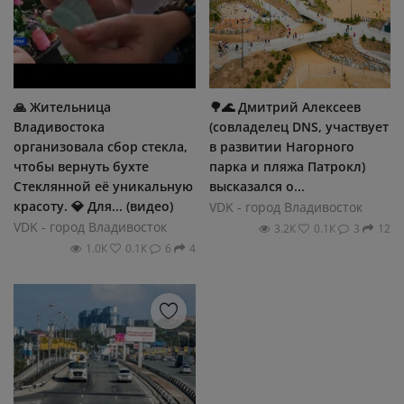
🙏 Жительница
🌳🌊 Дмитрий Алексеев
Владивостока
(совладелец DNS, участвует
организовала сбор стекла,
в развитии Нагорного
чтобы вернуть бухте
парка и пляжа Патрокл)
Стеклянной её уникальную
высказался о...
красоту. 💎 Для... (видео)
VDK - город Владивосток
VDK - город Владивосток
3.2К
0.1К
3
12
1.0К
0.1К
6
4