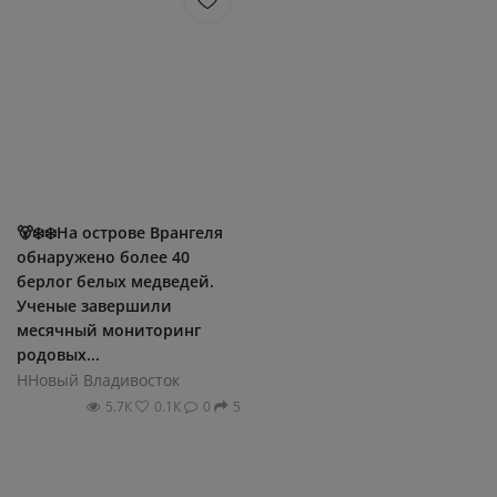
🐻‍❄️❄️На острове Врангеля
обнаружено более 40
берлог белых медведей.
Ученые завершили
месячный мониторинг
родовых...
ННовый Владивосток
5.7К
0.1К
0
5