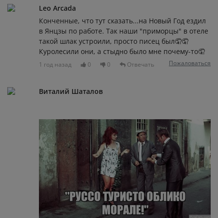
Leo Arcada
Конченные, что тут сказать...на Новый Год ездил
в Янцзы по работе. Так наши "приморцы" в отеле
такой шлак устроили, просто писец был🤦🤦
Куролесили они, а стыдно было мне почему-то🤦
Пожаловаться
1 год назад
0
0
Отвечать
Виталий Шаталов