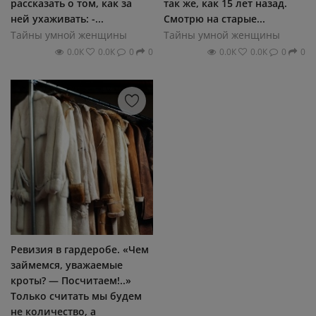
рассказать о том, как за
так же, как 15 лет назад.
ней ухаживать: -...
Смотрю на старые...
Тайны умной женщины
Тайны умной женщины
0.0К
0.0К
0
0
0.0К
0.0К
0
0
Ревизия в гардеробе. «Чем
займемся, уважаемые
кроты? — Посчитаем!..»
Только считать мы будем
не количество, а