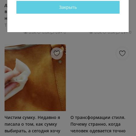
доходе умудряются
осовременивании
Закрыть
выглядеть великолепно и
гардероба. Милые мои
носить...
девочки, у меня очень...
Тайны умной женщины
Тайны умной женщины
0.0К
0.0К
0
0
0.0К
0.0К
0
0
Чистим сумку. Недавно я
О трансформации стиля.
писала о том, как сумку
Почему странно, когда
выбирать, а сегодня хочу
человек одевается точно