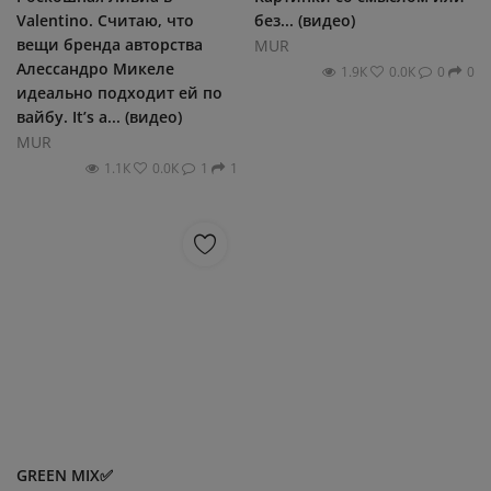
Valentino. Считаю, что
без... (видео)
вещи бренда авторства
MUR
Алессандро Микеле
1.9К
0.0К
0
0
идеально подходит ей по
вайбу. It’s a... (видео)
MUR
1.1К
0.0К
1
1
GREEN MIX✅