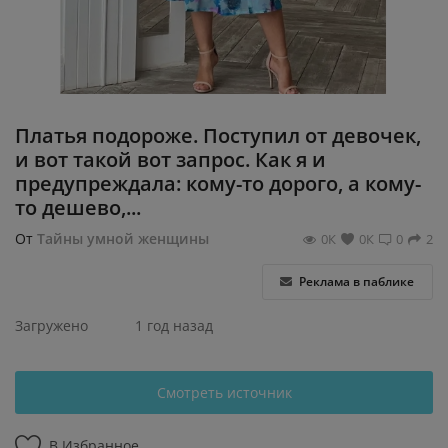
Регистрация
Платья подороже. Поступил от девочек,
и вот такой вот запрос. Как я и
предупреждала: кому-то дорого, а кому-
то дешево,...
От
Тайны умной женщины
0К
0К
0
2
Реклама в паблике
Загружено
1 год назад
Смотреть источник
В Избранное