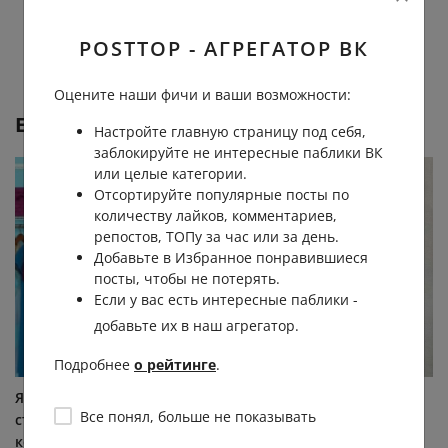
POSTTOP - АГРЕГАТОР ВК
Оцените наши фичи и ваши возможности:
Еще от
Тайны умной женщины
Настройте главную страницу под себя,
заблокируйте не интересные паблики ВК
или целые категории.
Отсортируйте популярные посты по
количеству лайков, комментариев,
репостов, ТОПу за час или за день.
Добавьте в Избранное понравившиеся
посты, чтобы не потерять.
Если у вас есть интересные паблики -
добавьте их в наш агрегатор.
Подробнее
о рейтинге
.
Я не раз упоминала в своих
А если у меня
Все понял, больше не показывать
статьях тех женщин,
несовременный типаж?
которые при небольшом
Вопрос к статье о