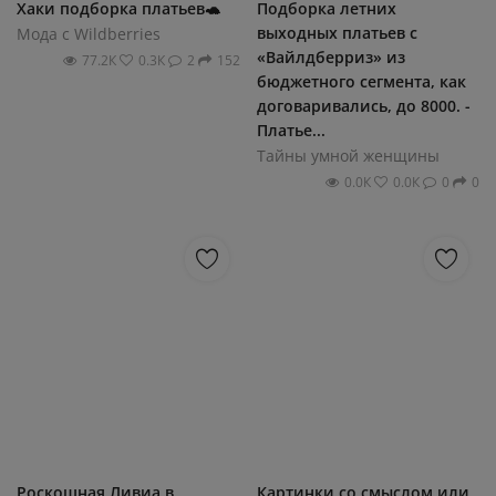
Хаки подборка платьев🐢
Подборка летних
выходных платьев с
Мода с Wildberries
«Вайлдберриз» из
77.2К
0.3К
2
152
бюджетного сегмента, как
договаривались, до 8000. -
Платье...
Тайны умной женщины
0.0К
0.0К
0
0
Роскошная Ливиа в
Картинки со смыслом или