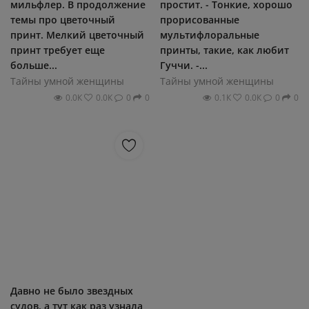
мильфлер. В продолжение
простит. - Тонкие, хорошо
темы про цветочный
прорисованные
принт. Мелкий цветочный
мультифлоральные
принт требует еще
принты, такие, как любит
больше...
Гуччи. -...
Тайны умной женщины
Тайны умной женщины
0.0К
0.0К
0
0
0.1К
0.0К
0
0
Давно не было звездных
судов, а тут как раз узнала