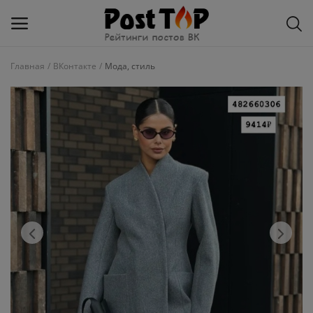
Главная
ВКонтакте
Мода, стиль
Добавить
блог
ВКонтакте
Избранное
Контакты
О рейтинге
Статьи, обзоры
Войти