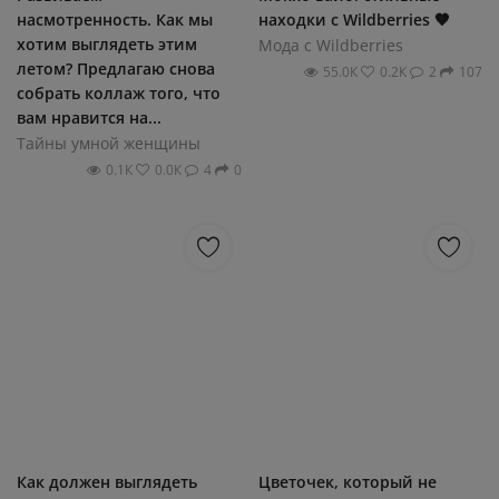
насмотренность. Как мы
находки с Wildberries 🤎
хотим выглядеть этим
Мода с Wildberries
летом? Предлагаю снова
55.0К
0.2К
2
107
собрать коллаж того, что
вам нравится на...
Тайны умной женщины
0.1К
0.0К
4
0
Как должен выглядеть
Цветочек, который не