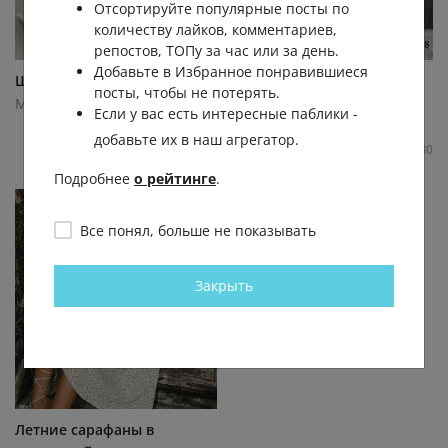
Отсортируйте популярные посты по
количеству лайков, комментариев,
репостов, ТОПу за час или за день.
Добавьте в Избранное понравившиеся
Шоколадный бум на ВБ🤎
Энергия природы: хаки
посты, чтобы не потерять.
подборка с ВБ 🌿⛰️
Мода с Wildberries
Если у вас есть интересные паблики -
Мода с Wildberries
16.0К
0.1К
0
30
добавьте их в наш агрегатор.
13.7К
0.0К
0
30
Подробнее
о рейтинге
.
Все понял, больше не показывать
Закрыть
Летние сарафаны в