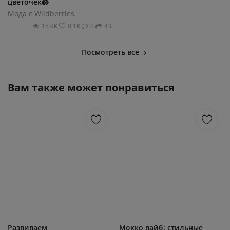
цветочек🪷
Мода с Wildberries
15.9К
0.1К
0
43
Посмотреть все
Вам также может понравиться
Развиваем
Мокко вайб: стильные