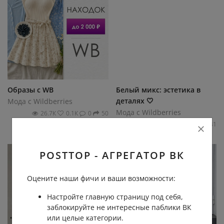
Образы с WB
Белый микс: эстетика в
деталях 🤍
Мода с Wildberries
Мода с Wildberries
26.7К
0.1К
0
50
23.1К
0.2К
0
41
POSTTOP - АГРЕГАТОР ВК
Оцените наши фичи и ваши возможности:
Настройте главную страницу под себя,
заблокируйте не интересные паблики ВК
или целые категории.