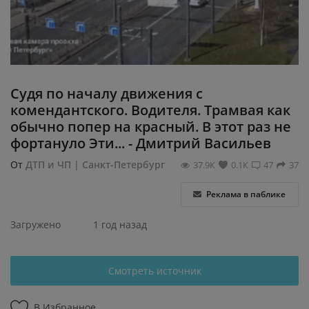
Регистрация
Судя по началу движения с
комендантского. Водителя. Трамвая как
обычно попер на красный. В этот раз не
фортануло Эти... - Дмитрий Васильев
От
ДТП и ЧП | Санкт-Петербург
37.9К
0.1К
47
37
Реклама в паблике
Загружено
1 год назад
Смотреть источник
В Избранное