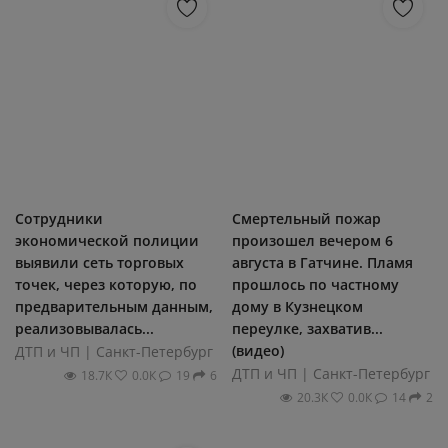
Сотрудники
Смертельный пожар
экономической полиции
произошел вечером 6
выявили сеть торговых
августа в Гатчине. Пламя
точек, через которую, по
прошлось по частному
предварительным данным,
дому в Кузнецком
реализовывалась...
переулке, захватив...
(видео)
ДТП и ЧП | Санкт-Петербург
ДТП и ЧП | Санкт-Петербург
18.7К
0.0К
19
6
20.3К
0.0К
14
2