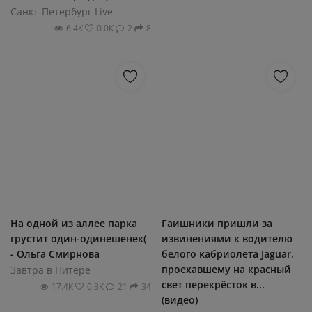
Санкт-Петербург Live
6.4К
0.0К
2
8
На одной из аллее парка
Гаишники пришли за
грустит один-одинешенек(
извинениями к водителю
- Ольга Смирнова
белого кабриолета Jaguar,
проехавшему на красный
Завтра в Питере
свет перекрёсток в...
17.4К
0.3К
21
34
(видео)