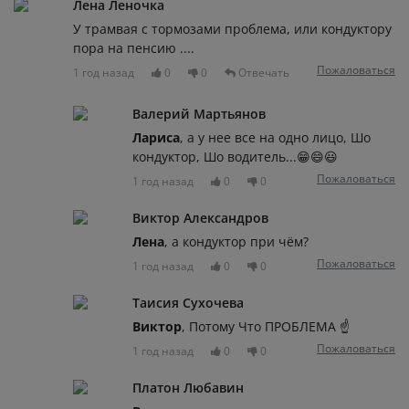
Лена Леночка
У трамвая с тормозами проблема, или кондуктору
пора на пенсию ....
Пожаловаться
1 год назад
0
0
Отвечать
Валерий Мартьянов
Лариса
, а у нее все на одно лицо, Шо
кондуктор, Шо водитель...😁😄😃
Пожаловаться
1 год назад
0
0
Виктор Александров
Лена
, а кондуктор при чём?
Пожаловаться
1 год назад
0
0
Таисия Сухочева
Виктор
, Потому Что ПРОБЛЕМА ☝️
Пожаловаться
1 год назад
0
0
Платон Любавин