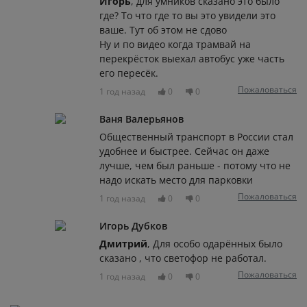
Игорь
, для умников сказано это было
где? То что где то вы это увидели это
ваше. Тут об этом не сдово
Ну и по видео когда трамвай на
перекрёсток выехал автобус уже часть
его пересёк.
Пожаловаться
1 год назад
0
0
Ваня Валерьянов
Общественный транспорт в России стал
удобнее и быстрее. Сейчас он даже
лучше, чем был раньше - потому что не
надо искать место для парковки
Пожаловаться
1 год назад
0
0
Игорь Дубков
Дмитрий
, Для особо одарённых было
сказано , что светофор не работал.
Пожаловаться
1 год назад
0
0