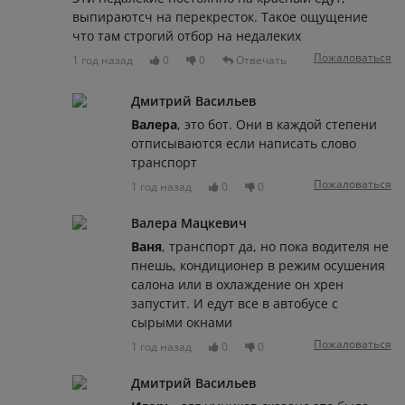
выпираютсч на перекресток. Такое ощущение
что там строгий отбор на недалеких
Пожаловаться
1 год назад
0
0
Отвечать
Дмитрий Васильев
Валера
, это бот. Они в каждой степени
отписываются если написать слово
транспорт
Пожаловаться
1 год назад
0
0
Валера Мацкевич
Ваня
, транспорт да, но пока водителя не
пнешь, кондиционер в режим осушения
салона или в охлаждение он хрен
запустит. И едут все в автобусе с
сырыми окнами
Пожаловаться
1 год назад
0
0
Дмитрий Васильев