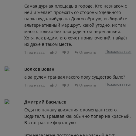
Самая дурная площадь в городе. Кто незнаком с
ней и желает проехать со стороны Удельного
парка куда-нибудь на Долгоозёрную, выбирайте
альтернативный маршрут, какой угодно, их там
много, только без площади этой черепашьей.
Хотя, как видим, кто хочет приключений, найдёт
их даже в таком месте.
Пожаловаться
1 год назад
0
0
Отвечать
Волков Вован
а за рулем транвая какого полу существо было?
Пожаловаться
1 год назад
0
0
Отвечать
Дмитрий Васильев
Судя по началу движения с комендантского.
Водителя. Трамвая как обычно попер на красный.
В этот раз не фортануло
Эти недалекие постоянно на красный едут,