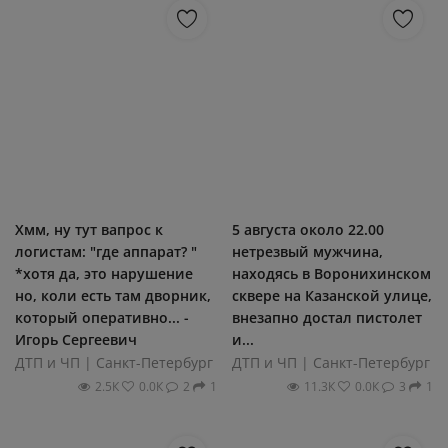
Хмм, ну тут вапрос к
5 августа около 22.00
логистам: "где аппарат? "
нетрезвый мужчина,
*хотя да, это нарушение
находясь в Воронихинском
но, коли есть там дворник,
сквере на Казанской улице,
который оперативно... -
внезапно достал пистолет
Игорь Сергеевич
и...
ДТП и ЧП | Санкт-Петербург
ДТП и ЧП | Санкт-Петербург
2.5К
0.0К
2
1
11.3К
0.0К
3
1