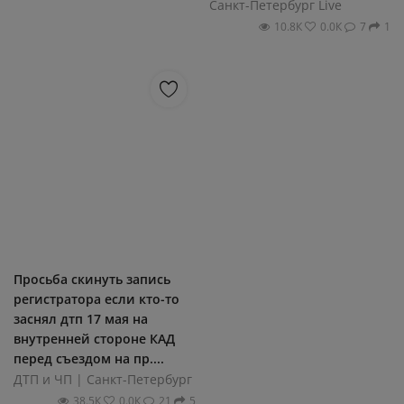
Санкт-Петербург Live
10.8К
0.0К
7
1
Просьба скинуть запись
регистратора если кто-то
заснял дтп 17 мая на
внутренней стороне КАД
перед съездом на пр....
ДТП и ЧП | Санкт-Петербург
38.5К
0.0К
21
5