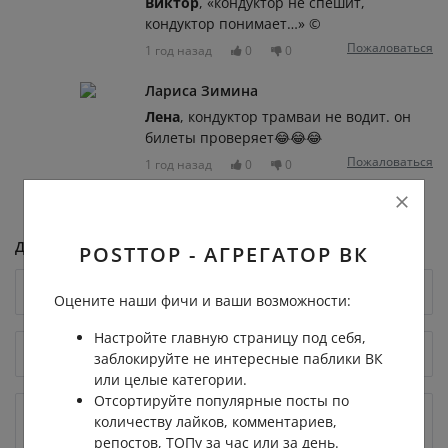
Виктор
, «кондуктор не спешит,
кондуктор понимает…» ©
Пожаловаться
1 год назад
0
0
Лариса Зимина
Лена
, кондуктор трамваи не водит. он
билеты проверяет😂😂😂
Пожаловаться
1 год назад
0
0
Добавить комментарий
POSTTOP - АГРЕГАТОР ВК
Оцените наши фичи и ваши возможности:
Настройте главную страницу под себя,
заблокируйте не интересные паблики ВК
или целые категории.
Отсортируйте популярные посты по
количеству лайков, комментариев,
репостов, ТОПу за час или за день.