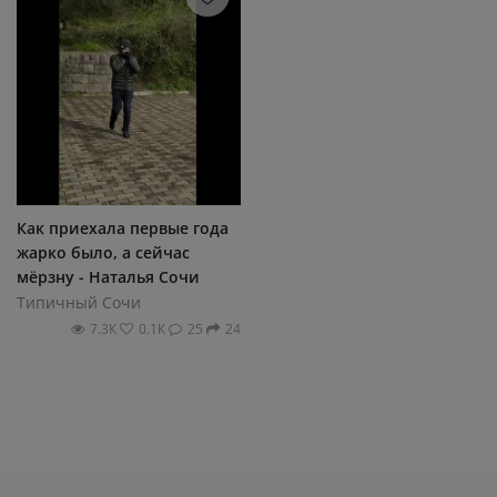
Как приехала первые года
жарко было, а сейчас
мёрзну - Наталья Сочи
Типичный Сочи
7.3К
0.1К
25
24