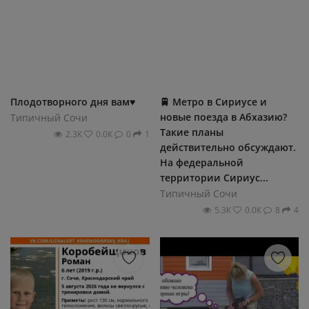
Плодотворного дня вам♥️
🚆 Метро в Сириусе и
новые поезда в Абхазию?
Типичный Сочи
Такие планы
2.3К
0.0К
0
1
действительно обсуждают.
На федеральной
территории Сириус...
Типичный Сочи
5.3К
0.0К
8
4