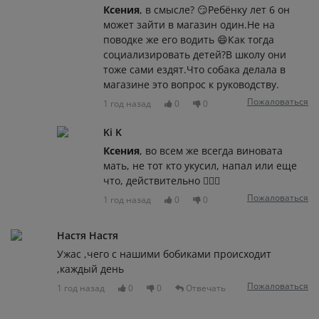
Ксения
, в смысле? 😏Ребёнку лет 6 он
может зайти в магазин один.Не на
поводке же его водить 😄Как тогда
социализировать детей?В школу они
тоже сами ездят.Что собака делала в
магазине это вопрос к руководству.
Пожаловаться
1 год назад
0
0
Ki K
Ксения
, во всем же всегда виновата
мать, не тот кто укусил, напал или еще
что, действительно 🤦🏻‍♀️
Пожаловаться
1 год назад
0
0
Настя Настя
Ужас ,чего с нашими бобиками происходит
,каждый день
Пожаловаться
1 год назад
0
0
Отвечать