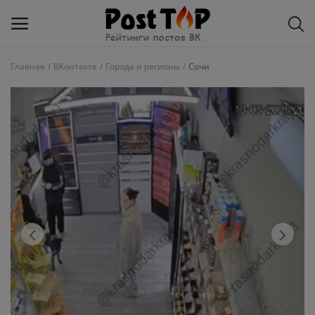
Главная
ВКонтакте
Города и регионы
Сочи
Добавить
блог
ВКонтакте
Избранное
Контакты
О рейтинге
Статьи, обзоры
Войти