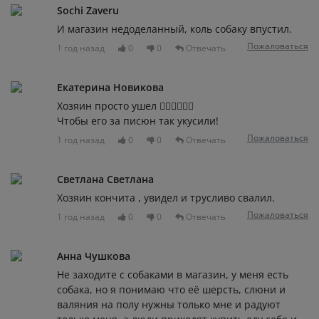
Sochi Zaveru
И магазин недоделанный, коль собаку впустил.
Пожаловаться
1 год назад
0
0
Отвечать
Екатерина Новикова
Хозяин просто ушел 😵‍💫😵‍💫😵‍💫
Чтобы его за писюн так укусили!
Пожаловаться
1 год назад
0
0
Отвечать
Светлана Светлана
Хозяин кончита , увидел и трусливо свалил.
Пожаловаться
1 год назад
0
0
Отвечать
Анна Чушкова
Не заходите с собаками в магазин, у меня есть
собака, но я понимаю что её шерсть, слюни и
валяния на полу нужны только мне и радуют