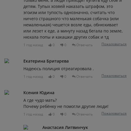
только меня, а люди приходят купить еду себе и
детям. Тупых хозяей наказать штрафом, это
эгоизм или тупость однозначно, считать что
ничего страшного что маленькая собачка (или
немаленькая) чешется возле еды, обнюхивает
или лезет к еде, а минуту назад бегала по земле,
нюхала попы и какашки других собак и тд
Пожаловаться
1 год назад
0
0
Отвечать
Екатерина Бритарева
Надеюсь полиция отреагировала .
Пожаловаться
1 год назад
0
0
Отвечать
Ксения Юдина
А где чудо мать?
Почему ребёнку не помогли другие люди!
Пожаловаться
1 год назад
0
0
Отвечать
Анастасия Литвинчук