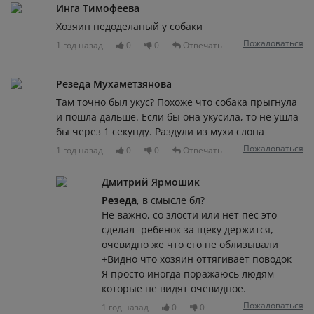
Инга Тимофеева
Хозяин недоделаный у собаки
Пожаловаться
1 год назад
0
0
Отвечать
Резеда Мухаметзянова
Там точно был укус? Похоже что собака прыгнула
и пошла дальше. Если бы она укусила, то не ушла
бы через 1 секунду. Раздули из мухи слона
Пожаловаться
1 год назад
0
0
Отвечать
Дмитрий Ярмошик
Резеда
, в смысле бл?
Не важно, со злости или нет пёс это
сделал -ребенок за щеку держится,
очевидно же что его не облизывали
+Видно что хозяин оттягивает поводок
Я просто иногда поражаюсь людям
которые не видят очевидное.
Пожаловаться
1 год назад
0
0