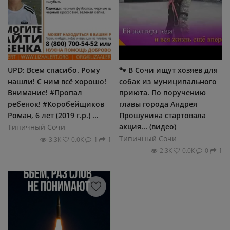
UPD: Всем спасибо. Рому
🐾 В Сочи ищут хозяев для
нашли! С ним всё хорошо!
собак из муниципального
Внимание! #Пропал
приюта. По поручению
ребенок! #Коробейщиков
главы города Андрея
Роман, 6 лет (2019 г.р.) ...
Прошунина стартовала
акция... (видео)
Типичный Сочи
Типичный Сочи
3.3К
0.0К
1
1
2.3К
0.0К
0
1