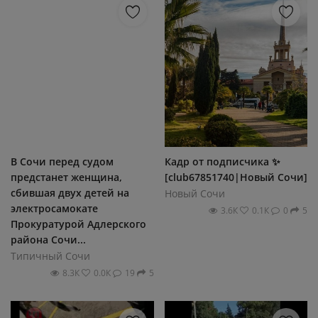
В Сочи перед судом
Кадр от подписчика ✨️
предстанет женщина,
[club67851740|Новый Сочи]
сбившая двух детей на
Новый Сочи
электросамокате
3.6К
0.1К
0
5
Прокуратурой Адлерского
района Сочи...
Типичный Сочи
8.3К
0.0К
19
5