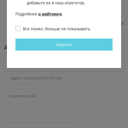
добавьте их в наш агрегатор.
Диана Тунгусова
Подробнее
о рейтинге
.
Анастасия
, тупым пездам тоже, Насть
Пожаловаться
1 год назад
0
0
Все понял, больше не показывать
Закрыть
Добавить комментарий