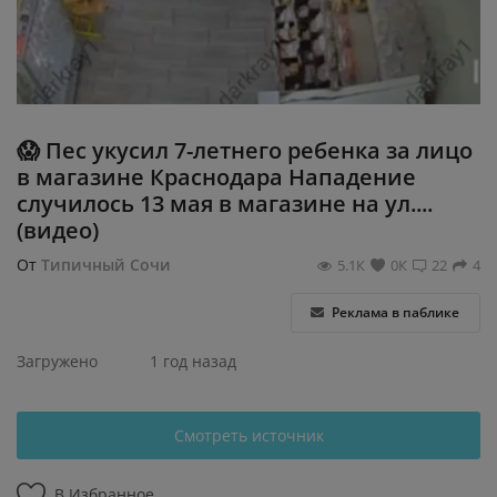
Регистрация
😱 Пес укусил 7-летнего ребенка за лицо
в магазине Краснодара Нападение
случилось 13 мая в магазине на ул....
(видео)
От
Типичный Сочи
5.1К
0К
22
4
Реклама в паблике
Загружено
1 год назад
Смотреть источник
В Избранное