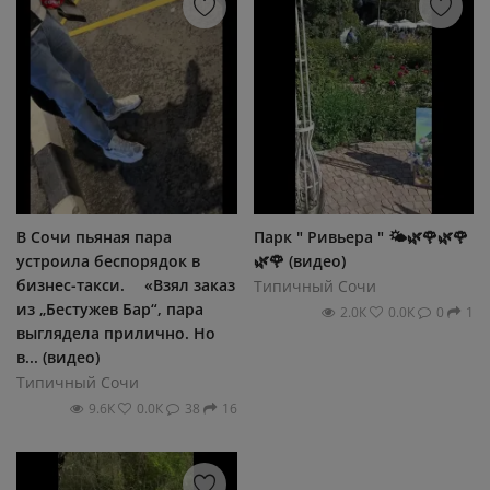
В Сочи пьяная пара
Парк " Ривьера " 🌤🌿🌹🌿🌹
устроила беспорядок в
🌿🌹 (видео)
бизнес-такси. ⠀ «Взял заказ
Типичный Сочи
из „Бестужев Бар“, пара
2.0К
0.0К
0
1
выглядела прилично. Но
в... (видео)
Типичный Сочи
9.6К
0.0К
38
16