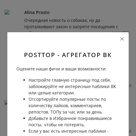
Alina Prosto
Очередная новость о собаках, ну да
проталкивают закон о запрете посещения с
собаками магазинов, кинотеатров и т.д. И ЧИСТО
СЛУЧАЙНО, везде это видео, на котором ничего
толком не видно. В чём проблема-то в полицию
обратится? Либо очередной фэйк, либо
POSTTOP - АГРЕГАТОР ВК
очередной беспечный владелец животного, если
реальный укус, найдут и пусть отвечает. Какие
Оцените наши фичи и ваши возможности:
ещё законы созрели в светлой головушке, какие
видео будут следующие?
Настройте главную страницу под себя,
Пожаловаться
1 год назад
0
0
Отвечать
заблокируйте не интересные паблики ВК
или целые категории.
Отсортируйте популярные посты по
Анастасия Литвинчук
количеству лайков, комментариев,
Что вообще делала собака в ТЦ куда смотрела
репостов, ТОПу за час или за день.
охрана пропуская блоховоз в общественное
Добавьте в Избранное понравившиеся
место!Зоошизам салют 👋🏻
посты, чтобы не потерять.
Пожаловаться
Если у вас есть интересные паблики -
1 год назад
0
0
Отвечать