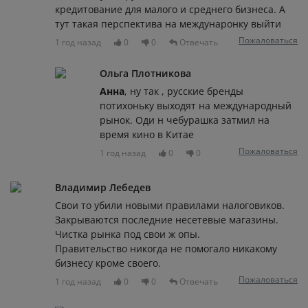
кредитование для малого и среднего бизнеса. А
тут такая перспектива на междунаронку выйти
Пожаловаться
1 год назад
0
0
Отвечать
Ольга Плотникова
Анна
, ну так , русские бренды
потихоньку выходят на международный
рынок. Оди н чебурашка затмил на
время кино в Китае
Пожаловаться
1 год назад
0
0
Владимир Лебедев
Свои то убили новыми правилами налоговиков.
Закрываются последние несетевые магазины.
Чистка рынка под свои ж опы.
Правительство никогда не помогало никакому
бизнесу кроме своего.
Пожаловаться
1 год назад
0
0
Отвечать