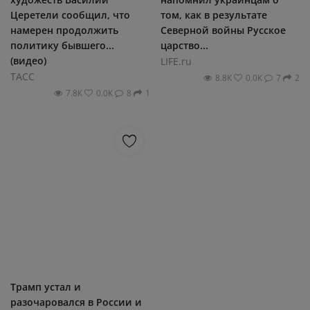
Церетели сообщил, что
том, как в результате
намерен продолжить
Северной войны Русское
политику бывшего...
царство...
(видео)
LIFE.ru
ТАСС
8.8К
0.0К
7
2
7.8К
0.0К
8
1
Трамп устал и
разочаровался в России и