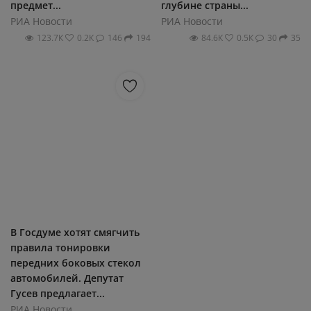
предмет...
глубине страны...
РИА Новости
РИА Новости
123.7К
0.2К
146
194
84.6К
0.5К
30
35
В Госдуме хотят смягчить
правила тонировки
передних боковых стекол
автомобилей. Депутат
Гусев предлагает...
РИА Новости