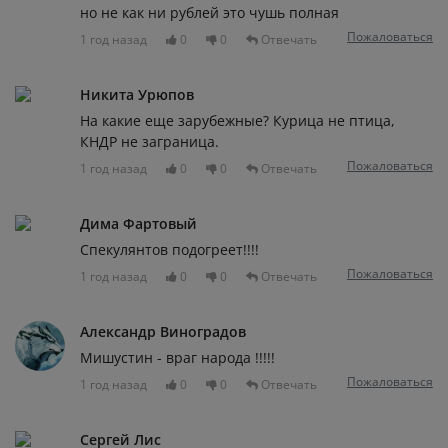
но не как ни рублей это чушь полная
Пожаловаться
1 год назад
0
0
Отвечать
Никита Урюпов
На какие еще зарубежные? Курица не птица,
КНДР не заграница.
Пожаловаться
1 год назад
0
0
Отвечать
Дима Фартовый
Спекулянтов подогреет!!!!
Пожаловаться
1 год назад
0
0
Отвечать
Александр Виноградов
Мишустин - враг народа !!!!!
Пожаловаться
1 год назад
0
0
Отвечать
Сергей Лис