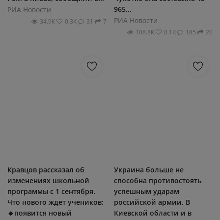
965...
РИА Новости
РИА Новости
34.9К
0.3К
31
7
108.8К
0.1К
185
20
Кравцов рассказал об
Украина больше не
изменениях школьной
способна противостоять
программы с 1 сентября.
успешным ударам
Что нового ждет учеников:
российской армии. В
🔹появится новый
Киевской области и в