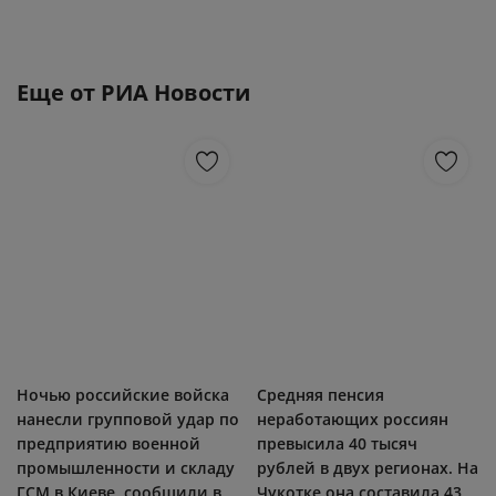
Еще от
РИА Новости
Ночью российские войска
Средняя пенсия
нанесли групповой удар по
неработающих россиян
предприятию военной
превысила 40 тысяч
промышленности и складу
рублей в двух регионах​. На
ГСМ в Киеве, сообщили в...
Чукотке она составила 43