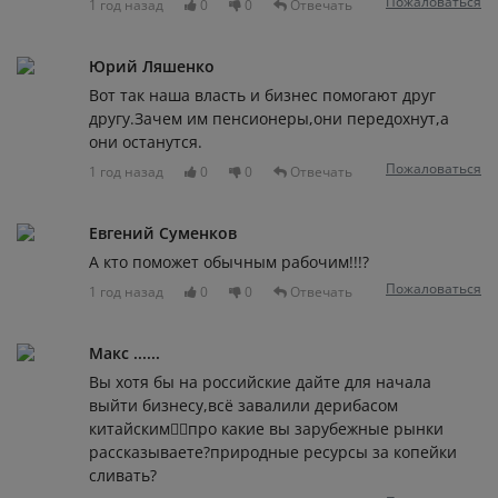
Пожаловаться
1 год назад
0
0
Отвечать
Юрий Ляшенко
Вот так наша власть и бизнес помогают друг
другу.Зачем им пенсионеры,они передохнут,а
они останутся.
Пожаловаться
1 год назад
0
0
Отвечать
Евгений Суменков
А кто поможет обычным рабочим!!!?
Пожаловаться
1 год назад
0
0
Отвечать
Макс ......
Вы хотя бы на российские дайте для начала
выйти бизнесу,всё завалили дерибасом
китайским🤦‍♂️про какие вы зарубежные рынки
рассказываете?природные ресурсы за копейки
сливать?