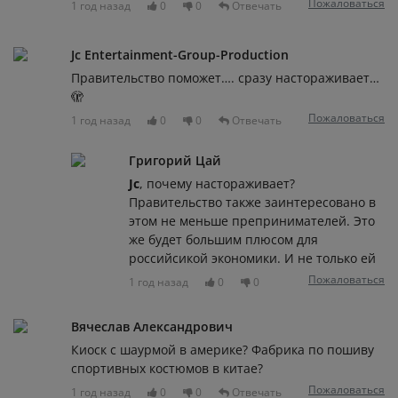
Пожаловаться
1 год назад
0
0
Отвечать
Jc Entertainment-Group-Production
Правительство поможет…. сразу настораживает…
🫣
Пожаловаться
1 год назад
0
0
Отвечать
Григорий Цай
Jc
, почему настораживает?
Правительство также заинтересовано в
этом не меньше препринимателей. Это
же будет большим плюсом для
российсикой экономики. И не только ей
Пожаловаться
1 год назад
0
0
Вячеслав Александрович
Киоск с шаурмой в америке? Фабрика по пошиву
спортивных костюмов в китае?
Пожаловаться
1 год назад
0
0
Отвечать