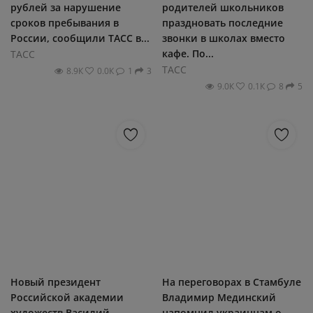
рублей за нарушение
родителей школьников
сроков пребывания в
праздновать последние
России, сообщили ТАСС в...
звонки в школах вместо
кафе. По...
ТАСС
ТАСС
8.9К
0.0К
1
3
9.0К
0.1К
8
5
Новый президент
На переговорах в Стамбуле
Российской академии
Владимир Мединский
художеств Василий
напомнил украинцам о