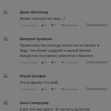
Дима Метелица
Может сначала на свои...?
Пожаловаться
1 год назад
0
0
Отвечать
Валерий Кужекин
Правительство никогда никого не оставляет в
беде. Тем более средний и малый бизнес.
Мишустин постоянно заботится о бизнесе.
Пожаловаться
1 год назад
0
0
Отвечать
Юрий Штефан
Это в Африку что ли🤣
Пожаловаться
1 год назад
0
0
Отвечать
Анна Скворцова
А вот это уже круто . И так есть льготное