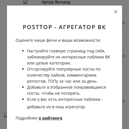
Артур Воланд
Лебедюк
, похвастайся чем-нибудь
вашим 🐽🇺🇦!😂
Пожаловаться
1 год назад
0
0
POSTTOP - АГРЕГАТОР ВК
Илья Царьков
Оцените наши фичи и ваши возможности:
Владимир
, жёлудь пожуй и в бусик на
на ноль
Настройте главную страницу под себя,
Пожаловаться
1 год назад
0
0
заблокируйте не интересные паблики ВК
или целые категории.
Владимир Лебедев
Отсортируйте популярные посты по
Илья
, вы это сказали в зеркало и
количеству лайков, комментариев,
пожелали сами себе. Да пожнете что
репостов, ТОПу за час или за день.
сеете, да будете жрать камни, которые
Добавьте в Избранное понравившиеся
раздаете. Всем бото табором. Вовеки.
посты, чтобы не потерять.
Если у вас есть интересные паблики -
Пожаловаться
1 год назад
0
0
добавьте их в наш агрегатор.
Энело Глактикос
Подробнее
о рейтинге
.
Я где-то это проходил,
В реке времен с тобою жил,