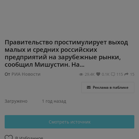
Регистрация
Правительство простимулирует выход
малых и средних российских
предприятий на зарубежные рынки,
сообщил Мишустин. На...
От
РИА Новости
29.4К
0.1К
115
15
Реклама в паблике
Загружено
1 год назад
Смотреть источник
В Избранное