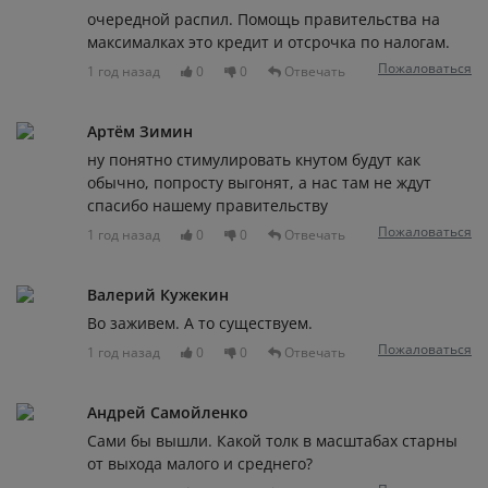
очередной распил. Помощь правительства на
максималках это кредит и отсрочка по налогам.
Пожаловаться
1 год назад
0
0
Отвечать
Артём Зимин
ну понятно стимулировать кнутом будут как
обычно, попросту выгонят, а нас там не ждут
спасибо нашему правительству
Пожаловаться
1 год назад
0
0
Отвечать
Валерий Кужекин
Во заживем. А то существуем.
Пожаловаться
1 год назад
0
0
Отвечать
Андрей Самойленко
Сами бы вышли. Какой толк в масштабах старны
от выхода малого и среднего?