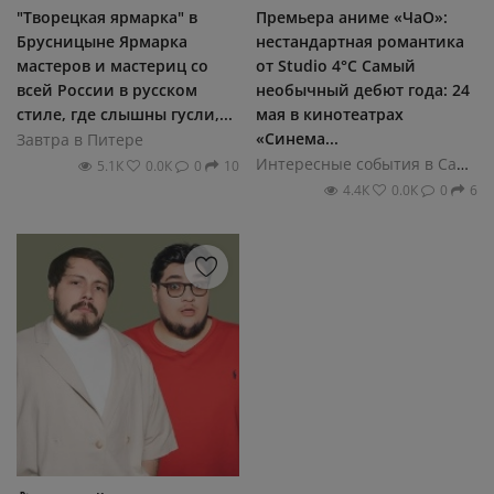
"Творецкая ярмарка" в
Премьера аниме «ЧаО»:
Брусницыне Ярмарка
нестандартная романтика
мастеров и мастериц со
от Studio 4°C Самый
всей России в русском
необычный дебют года: 24
стиле, где слышны гусли,...
мая в кинотеатрах
«Синема...
Завтра в Питере
Интересные события в Санкт-Петербурге
5.1К
0.0К
0
10
4.4К
0.0К
0
6