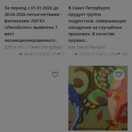
За период с 01.01.2026 до
В Санкт-Петербурге
30.04.2026 лесничествами -
орудует группа
филиалами ЛОГКУ
подростков, совершающая
«Ленобллес» выявлено 7
нападения на случайных
мест
прохожих. В качестве
несанкционированного...
оружия...
ДТП и ЧП | Санкт-Петербург
Как там в Питере?
48.0К
0.0К
27
2
121.2К
0.4К
273
539