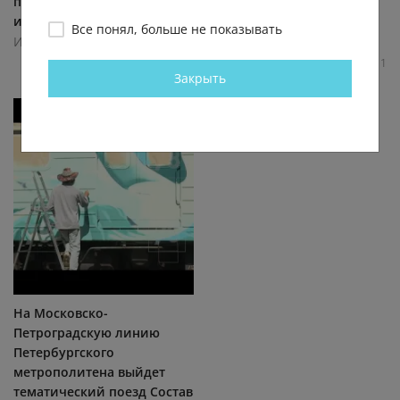
подборку уютных дворов
крышей: от одежды,
и...
керамики и...
Все понял, больше не показывать
Интересные события в Санкт-Петербурге
Интересные события в Санкт-Петербурге
6.6К
0.0К
0
7
4.2К
0.0К
0
1
Закрыть
На Московско-
Петроградскую линию
Петербургского
метрополитена выйдет
тематический поезд Состав