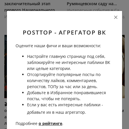
заключительный этап
Румянцевском саду на...
первого Национального...
Интересные события в Санкт-Петербурге
Интересные события в Санкт-Петербурге
5.0К
0.0К
0
16
5.4К
0.0К
0
6
POSTTOP - АГРЕГАТОР ВК
Оцените наши фичи и ваши возможности:
Настройте главную страницу под себя,
заблокируйте не интересные паблики ВК
или целые категории.
Отсортируйте популярные посты по
количеству лайков, комментариев,
репостов, ТОПу за час или за день.
Добавьте в Избранное понравившиеся
посты, чтобы не потерять.
🎬 Где смотреть кино под
🛍 Locali – подарки с
Если у вас есть интересные паблики -
открытым небом до конца
петербургским характером
добавьте их в наш агрегатор.
августа: 6 отличных
Более 250 локальных
локаций Сохраняйте
брендов под одной
Подробнее
о рейтинге
.