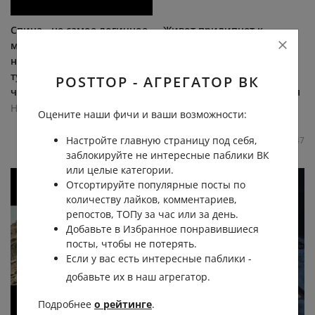
Спина - не самое логичное
Живот прилипнет к
место для хранения
позвоночнику - это не
напряжения. Но именно
упражнение, а
туда тело "складывает" то,
возвращение контроля.
POSTTOP - АГРЕГАТОР ВК
что некуда деть. Ульф...
Под рёбрами - поперечная
мышца, природный...
Новые технологии
Оцените наши фичи и ваши возможности:
Новые технологии
13.4К
0.0К
1
10
Настройте главную страницу под себя,
19.9К
0.0К
1
47
заблокируйте не интересные паблики ВК
или целые категории.
Отсортируйте популярные посты по
количеству лайков, комментариев,
репостов, ТОПу за час или за день.
Добавьте в Избранное понравившиеся
посты, чтобы не потерять.
Если у вас есть интересные паблики -
добавьте их в наш агрегатор.
Подробнее
о рейтинге
.