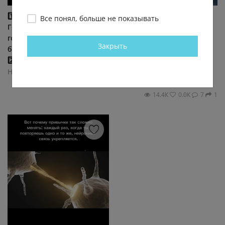
1️⃣ Индийская деревня
Речь о трассе Колыма —
Все понял, больше не показывать
Гехлор была отрезана
Магадан, известной как
горой: до ближайшей
Колымская трасса. Её
Закрыть
больницы — крюк в 55 км.
строили в 1930–1950-х
2️⃣ В 1959 году жена...
годах силами
заключённых, и...
Новые технологии
Новые технологии
8.2К
0.0К
3
1
14.4К
0.0К
7
1