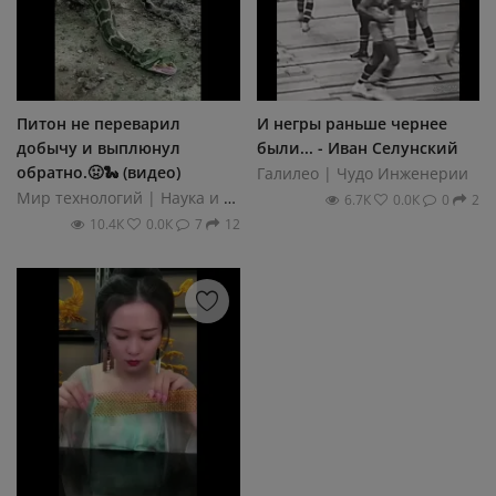
Питон не переварил
И негры раньше чернее
добычу и выплюнул
были... - Иван Селунский
обратно.🤢🐍 (видео)
Галилео | Чудо Инженерии
Мир технологий | Наука и техника
6.7К
0.0К
0
2
10.4К
0.0К
7
12