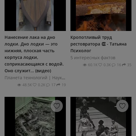
Нанесение лака на дно
Кропотливый труд
лодки. Дно лодки — это
рестовратора 👏 - Татьяна
нижняя, плоская часть
Психолог
корпуса лодки,
5 интересных фактов
соприкасающаяся с водой.
60.1К
0.3К
16
35
Оно служит... (видео)
Планета технологий | Наука и техника
48.5К
0.2К
17
19