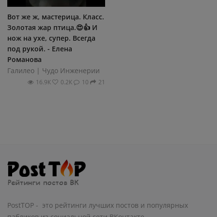
Вот же ж, мастерица. Класс.
Золотая жар птица.😍👍 И
нож на ухе, супер. Всегда
под рукой. - Елена
Романова
Галилео | Чудо Инженерии
16.9К
0.2К
10
21
PostTOP - это рейтинги лучших постов и популярных
пабликов из социальной сети ВКонтакте.