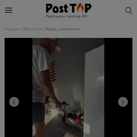
Главная
ВКонтакте
Наука, технологии
Добавить
блог
ВКонтакте
Избранное
Контакты
О рейтинге
Статьи, обзоры
Войти