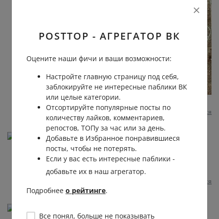
POSTTOP - АГРЕГАТОР ВК
Оцените наши фичи и ваши возможности:
Настройте главную страницу под себя,
заблокируйте не интересные паблики ВК
или целые категории.
3 несколько месяцев назад
0
0
Отсортируйте популярные посты по
Пожаловаться
количеству лайков, комментариев,
репостов, ТОПу за час или за день.
Anna Rydova
Добавьте в Избранное понравившиеся
посты, чтобы не потерять.
Есть же хорошие новости! Кошкиспас жжет, они
Если у вас есть интересные паблики -
уже перешли на лосей.
добавьте их в наш агрегатор.
3 несколько месяцев назад
0
0
Отвечать
Пожаловаться
Подробнее
о рейтинге
.
Тимур Тсаков
Все понял, больше не показывать