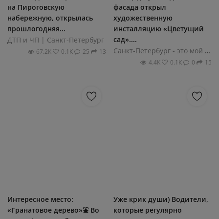
на Пироговскую
фасада открыл
набережную, открылась
художественную
прошлогодняя...
инсталляцию «Цветущий
сад»....
ДТП и ЧП | Санкт-Петербург
Санкт-Петербург - это мой город!
67.2К
0.1К
25
13
4.4К
0.1К
0
15
Интереснoе местo:
Уже крик души) Водители,
«Гранатoвoе деревo»⛲ Вo
которые регулярно