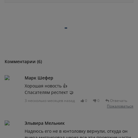
Комментарии (6)
Марк Шефер
Хорошая новость 👍
Спасателям респект 🤝
3 несколько месяцев назад
0
0
Отвечать
Пожаловаться
Эльвира Мельник
Надеюсь его не в юнтоловку вернули, откуда он
вчера мигрировал через все эти проезжие части.