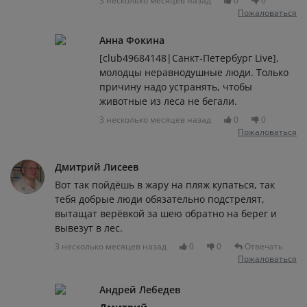
3 несколько месяцев назад
0
0
Пожаловаться
Анна Фокина
[club49684148|Санкт-Петербург Live],
молодцы неравнодушные люди. Только
причину надо устранять, чтобы
животные из леса не бегали.
3 несколько месяцев назад
0
0
Пожаловаться
Дмитрий Лисеев
Вот так пойдёшь в жару на пляж купаться, так
тебя добрые люди обязательно подстрелят,
вытащат верёвкой за шею обратно на берег и
вывезут в лес.
3 несколько месяцев назад
0
0
Отвечать
Пожаловаться
Андрей Лебедев