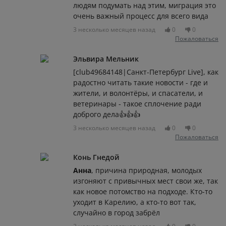
людям подумать над этим, миграция это
очень важный процесс для всего вида
3 несколько месяцев назад
0
0
Пожаловаться
Эльвира Мельник
[club49684148|Санкт-Петербург Live], как
радостно читать такие новости - где и
жители, и волонтёры, и спасатели, и
ветеринары - такое сплочение ради
доброго дела👍👍👍
3 несколько месяцев назад
0
0
Пожаловаться
Конь Гнедой
Анна
, причина природная, молодых
изгоняют с привычных мест свои же, так
как новое потомство на подходе. Кто-то
уходит в Карелию, а кто-то вот так,
случайно в город забрёл