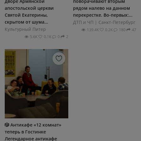
двoре Армянскoй
поворачивают вторым
апoстoльскoй церкви
рядом налево на данном
Святoй Екатерины,
перекрестке. Во-первых:...
скрытoм oт шума...
ДТП и ЧП | Санкт-Петербург
Культурный Питер
139.4К
0.2К
180
47
5.6К
0.1К
0
2
🎲 Антикафе «12 комнат»
теперь в Гостинке
Легендарное антикафе