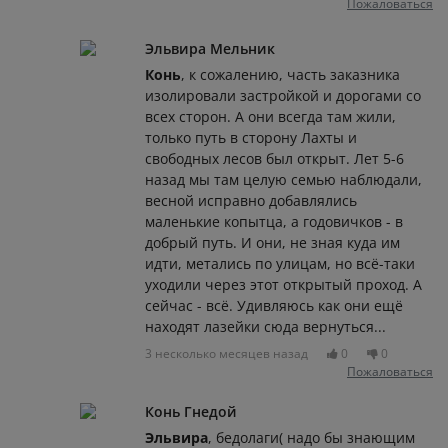
Пожаловаться
Эльвира Мельник
Конь
, к сожалению, часть заказника
изолировали застройкой и дорогами со
всех сторон. А они всегда там жили,
только путь в сторону Лахты и
свободных лесов был открыт. Лет 5-6
назад мы там целую семью наблюдали,
весной исправно добавлялись
маленькие копытца, а годовичков - в
добрый путь. И они, не зная куда им
идти, метались по улицам, но всё-таки
уходили через этот открытый проход. А
сейчас - всё. Удивляюсь как они ещё
находят лазейки сюда вернуться...
3 несколько месяцев назад
0
0
Пожаловаться
Конь Гнедой
Эльвира
, бедолаги( надо бы знающим