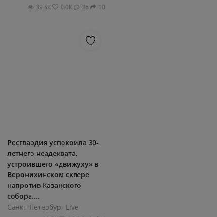
39.5К
0.0К
36
10
Росгвардия успокоила 30-
летнего неадеквата,
устроившего «движуху» в
Воронихинском сквере
напротив Казанского
собора....
Санкт-Петербург Live