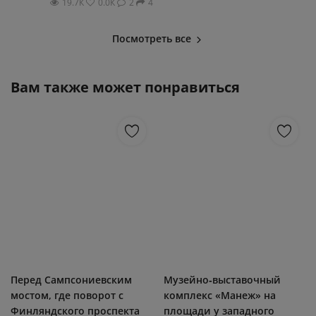
19.7К
0.0К
2
4
Посмотреть все
Вам также может понравиться
Перед Сампсониевским
Музейно‑выставочный
мостом, где поворот с
комплекс «Манеж» на
Финляндского проспекта
площади у западного