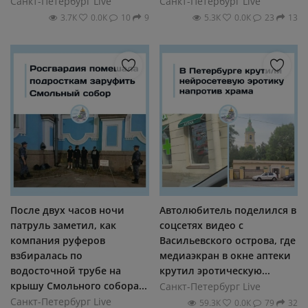
Санкт-Петербург Live
Санкт-Петербург Live
3.7К
0.0К
10
9
5.3К
0.0К
23
13
После двух часов ночи
Автолюбитель поделился в
патруль заметил, как
соцсетях видео с
компания руферов
Васильевского острова, где
взбиралась по
медиаэкран в окне аптеки
водосточной трубе на
крутил эротическую...
крышу Смольного собора...
Санкт-Петербург Live
Санкт-Петербург Live
59.3К
0.0К
79
32