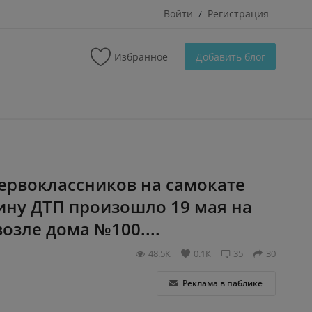
Войти
Регистрация
/
Избранное
Добавить блог
первоклассников на самокате
ну ДТП произошло 19 мая на
озле дома №100....
48.5К
0.1К
35
30
Реклама в паблике