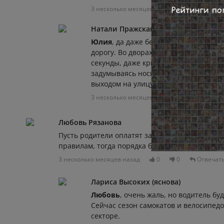
3 несколько месяцев назад
0
0
Натали Пражская
Юлия
, да даже без самокатов выбега
дорогу. Во дворах носятся , не раз ви
секунды, даже крикнуть не успеешь "с
задумываясь носятся. И не факт , что
выходом на улицу не говорят об этом.
3 несколько месяцев назад
0
0
Любовь Рязанова
Пусть родители оплатят за моральный вред во
правилам, тогда порядка больше будет
3 несколько месяцев назад
0
0
Отвечат
Лариса Высоких (яснова)
Любовь
, очень жаль, но водитель бу
Сейчас сезон самокатов и велосипедо
секторе.