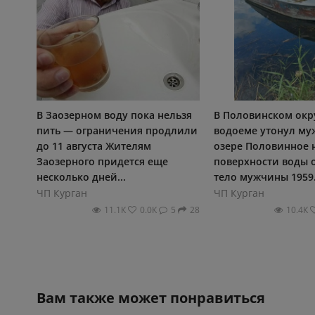
В Заозерном воду пока нельзя
В Половинском окр
пить — ограничения продлили
водоеме утонул му
до 11 августа Жителям
озере Половинное 
Заозерного придется еще
поверхности воды 
несколько дней...
тело мужчины 1959.
ЧП Курган
ЧП Курган
11.1К
0.0К
5
28
10.4К
Вам также может понравиться