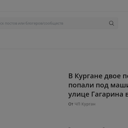
В Кургане двое 
попали под маши
улице Гагарина в
От
ЧП Курган