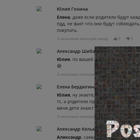
Юлия Гонина
Елена
, даже если родители будут каж
пдд, не факт что они будут соблюдать
покупать.
3 несколько месяцев назад
0
0
Александр Шибаев
Юлия
, по вашей логике, самое надёжн
😅
3 несколько месяцев назад
0
0
Елена Бердюгина
Юлия
, ну знаете, очень много раз в
тс, а родители проезжают по пешеходн
меня дети знают что при переходе д
3 несколько месяцев назад
0
0
Александр Кельм
Александр
, самый адекватный вывод