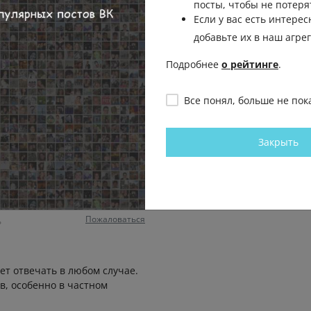
посты, чтобы не потеря
Пожаловаться
Если у вас есть интерес
добавьте их в наш агре
ют из-за стоящих маших на
Подробнее
о рейтинге
.
дела таких детей , доли
той" , вообще не
Все понял, больше не пок
 родители по 10 раз перед
 😒
Пожаловаться
Закрыть
дителю, и своих детей научат
Пожаловаться
ь
дет отвечать в любом случае.
в, особенно в частном