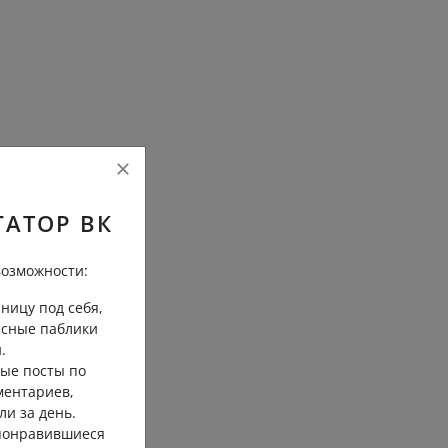
ГАТОР ВК
озможности:
ницу под себя,
есные паблики
.
ые посты по
ментариев,
ли за день.
 понравившиеся