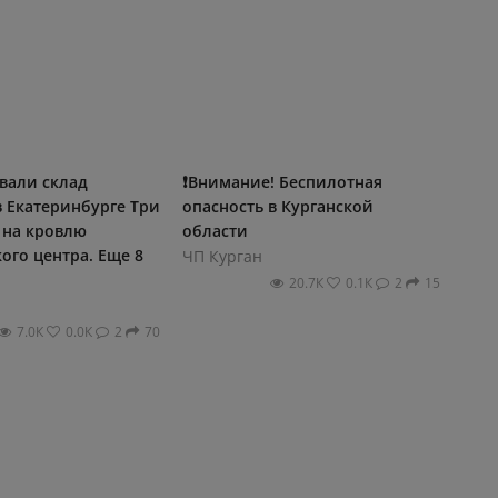
овали склад
❗Внимание! Беспилотная
 в Екатеринбурге Три
опасность в Курганской
 на кровлю
области
ого центра. Еще 8
ЧП Курган
20.7К
0.1К
2
15
7.0К
0.0К
2
70