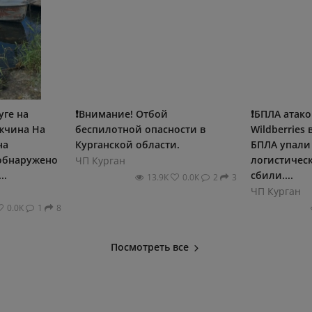
уге на
❗Внимание! Отбой
❗️БПЛА атак
жчина На
беспилотной опасности в
Wildberries
на
Курганской области.
БПЛА упали
обнаружено
логистическ
ЧП Курган
..
сбили....
13.9К
0.0К
2
3
ЧП Курган
0.0К
1
8
Посмотреть все