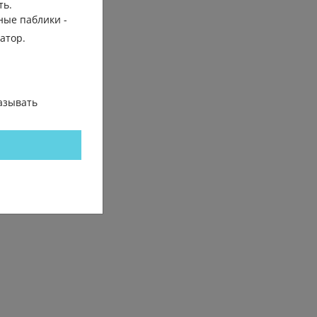
ть.
ные паблики -
гатор.
азывать