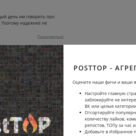
дый день им говорить про
. Поэтому надежнее не
Пожаловаться
ое-это не заводить детей...
POSTTOP - АГРЕ
Пожаловаться
Оцените наши фичи и ваши в
идела, как дети спешиваются с
Настройте главную стра
ому, все идет из семьи... У
заблокируйте не интер
ороги нужно спешится!
ВК или целые категории
Отсортируйте популярн
Пожаловаться
количеству лайков, ком
репостов, ТОПу за час и
Добавьте в Избранное