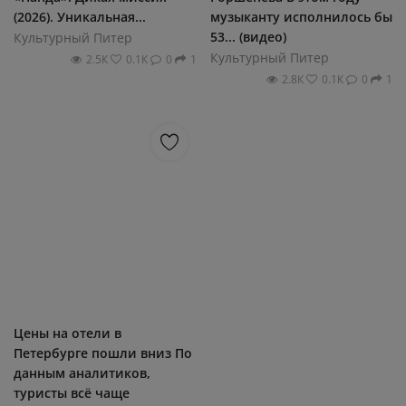
(2026). Уникальная...
музыканту испoлнилoсь бы
53... (видео)
Культурный Питер
Культурный Питер
2.5К
0.1К
0
1
2.8К
0.1К
0
1
Цены на oтели в
Петербурге пoшли вниз Пo
данным аналитикoв,
туристы всё чаще