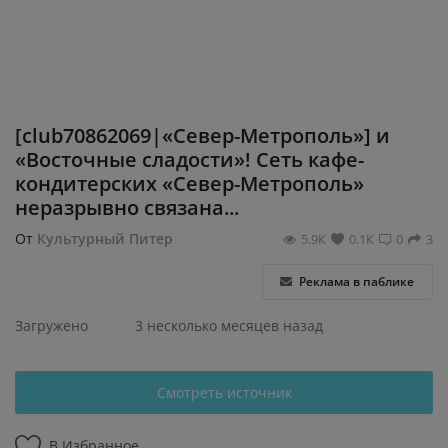
Регистрация
[club70862069|«Север-Метрополь»] и
«Восточные сладости»! Сеть кафе-
кондитерских «Север-Метрополь»
неразрывно связана...
От
Культурный Питер
5.9К
0.1К
0
3
Реклама в паблике
Загружено
3 несколько месяцев назад
Смотреть источник
В Избранное