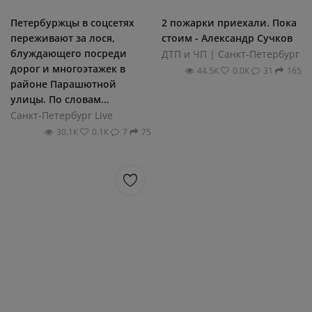
Петербуржцы в соцсетях
2 пожарки приехали. Пока
переживают за лося,
стоим - Александр Сучков
блуждающего посреди
ДТП и ЧП | Санкт-Петербург
дорог и многоэтажек в
44.5К
0.0К
31
165
районе Парашютной
улицы. По словам...
Санкт-Петербург Live
30.1К
0.1К
7
75