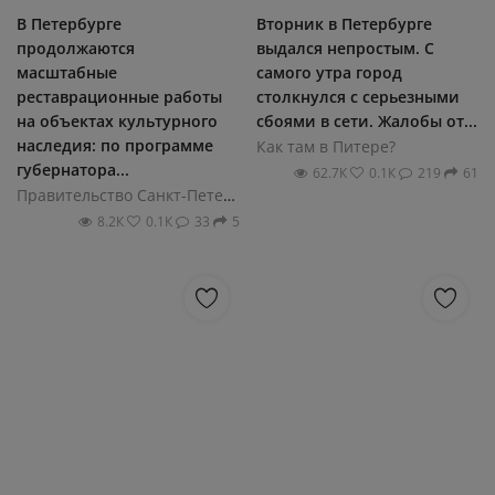
В Петербурге
Вторник в Петербурге
продолжаются
выдался непростым. С
масштабные
самого утра город
реставрационные работы
столкнулся с серьезными
на объектах культурного
сбоями в сети. Жалобы от...
наследия: по программе
Как там в Питере?
губернатора...
62.7К
0.1К
219
61
Правительство Санкт-Петербурга
8.2К
0.1К
33
5