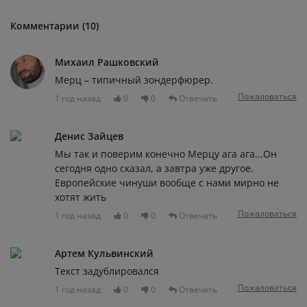
Комментарии (10)
Михаил Рашковский
Мерц – типичный зондерфюрер.
Пожаловаться
1 год назад
0
0
Отвечать
Денис Зайцев
Мы так и поверим конечно Мерцу ага ага...Он
сегодня одно сказал, а завтра уже другое.
Европейские чинуши вообще с нами мирно не
хотят жить
Пожаловаться
1 год назад
0
0
Отвечать
Артем Кульвинский
Текст задублировался
Пожаловаться
1 год назад
0
0
Отвечать