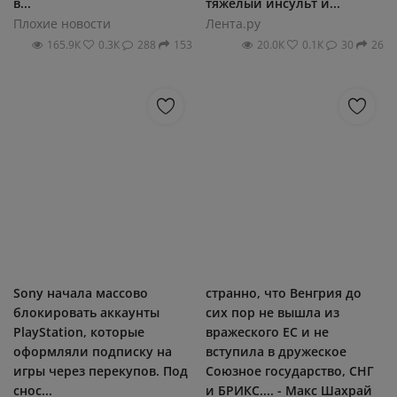
в...
тяжёлый инсульт и...
Плохие новости
Лента.ру
165.9К
0.3К
288
153
20.0К
0.1К
30
26
Sony начала массово
странно, что Венгрия до
блокировать аккаунты
сих пор не вышла из
PlayStation, которые
вражеского ЕС и не
оформляли подписку на
вступила в дружеское
игры через перекупов. Под
Союзное государство, СНГ
снос...
и БРИКС.... - Макс Шахрай