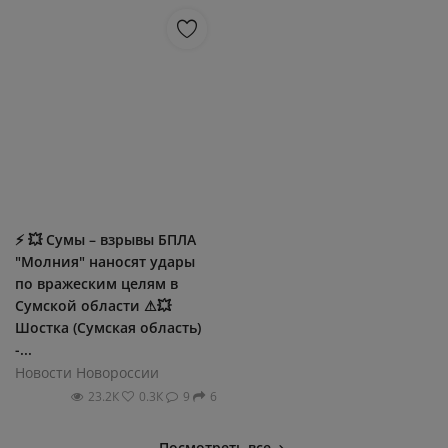
⚡️ 💥 Сумы – взрывы БПЛA
"Молния" наносят удары
по вражеским целям в
Сумской области ⚠💥
Шостка (Сумская область)
-...
Новости Новороссии
23.2К
0.3К
9
6
Посмотреть все