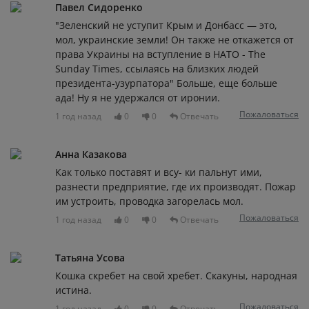
Павел Сидоренко
"Зеленский не уступит Крым и Донбасс — это,
мол, украинские земли! Он также не откажется от
права Украины на вступление в НАТО - The
Sunday Times, ссылаясь на близких людей
президента-узурпатора" Больше, еще больше
ада! Ну я не удержался от иронии.
Пожаловаться
1 год назад
0
0
Отвечать
Анна Казакова
Как только поставят и всу- ки пальнут ими,
разнести предприятие, где их производят. Пожар
им устроить, проводка загорелась мол.
Пожаловаться
1 год назад
0
0
Отвечать
Татьяна Усова
Кошка скребет на свой хребет. Скакуны, народная
истина.
Пожаловаться
1 год назад
0
0
Отвечать