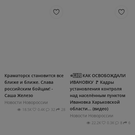
Краматорск становится все
⭐🇷🇺 КАК ОСВОБОЖДАЛИ
ближе и ближе. Слава
ИВАНОВКУ 🚩 Кадры
российским бойцам! -
установления контроля
Саша Железо
над населённым пунктом
Ивановка Харьковской
Новости Новороссии
области... (видео)
18.5К
0.4К
32
28
Новости Новороссии
22.2К
0.3К
8
6