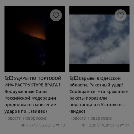
🚀💥 УДАРЫ ПО ПОРТОВОЙ
🚀💥 Взрывы в Одесской
ИНФРАСТРУКТУРЕ ВРАГА ❗️
области. Ракетный удар!
Вооруженные Силы
Сообщается, что крылатые
Российской Федерации
ракеты поразили
продолжают нанесение
подстанцию в Усатово в...
ударов по... (видео)
(видео)
Новости Новороссии
Новости Новороссии
8.8К
0.2К
8
13
12.3К
0.2К
12
14