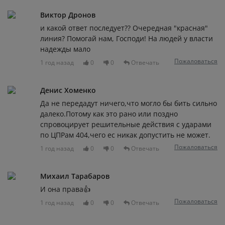
Виктор Дронов
и какой ответ последует?? Очередная "красная"
линия? Помогай нам, Господи! На людей у власти
надежды мало
Пожаловаться
1 год назад
0
0
Отвечать
Денис Хоменко
Да не передадут ничего,что могло бы бить сильно
далеко.Потому как это рано или поздно
спровоцирует решительные действия с ударами
по ЦПРам 404,чего ес никак допустить не может.
Пожаловаться
1 год назад
0
0
Отвечать
Михаил Тарабаров
И она права👍
Пожаловаться
1 год назад
0
0
Отвечать