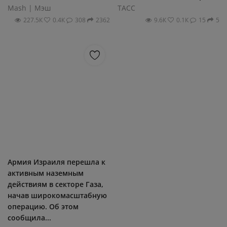
Mash | Мэш
ТАСС
227.5К
0.4К
308
2362
9.6К
0.1К
15
5
Армия Израиля перешла к
активным наземным
действиям в секторе Газа,
начав широкомасштабную
операцию. Об этом
сообщила...