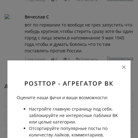
Вячеслав С
вот по германии то вообще не грех запустить что-
нибудь крупное,чтобы стереть сразу хотя бы один
город с лица земли,в напоминание 9 мая 1945
года,чтобы и думать боялись что то там
поставлять против России.
Пожаловаться
1 год назад
0
0
Отвечать
POSTTOP - АГРЕГАТОР ВК
Добавить комментарий
Оцените наши фичи и ваши возможности:
Настройте главную страницу под себя,
заблокируйте не интересные паблики ВК
или целые категории.
Отсортируйте популярные посты по
количеству лайков, комментариев,