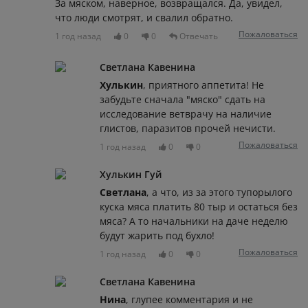
За мяском, наверное, возвращался. Да, увидел,
что люди смотрят, и свалил обратно.
Пожаловаться
1 год назад
0
0
Отвечать
Светлана Кавенина
Хулькин
, приятного аппетита! Не
забудьте сначала "мяско" сдать на
исследование ветврачу на наличие
глистов, паразитов прочей нечисти.
Пожаловаться
1 год назад
0
0
Хулькин Гуй
Светлана
, а что, из за этого тупорылого
куска мяса платить 80 тыр и остаться без
мяса? А то начальники на даче неделю
будут жарить под бухло!
Пожаловаться
1 год назад
0
0
Светлана Кавенина
Нина
, глупее комментария и не