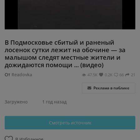
Регистрация
В Подмосковье сбитый и раненый
лосенок сутки лежит на обочине — за
малышом следят местные жители и
дожидаются помощи ... (видео)
От
Readovka
47.5К
0.2К
66
21
Реклама в паблике
Загружено
1 год назад
Смотреть источник
В Избранное