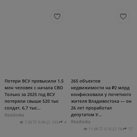
Потери ВСУ превысили 1,5
265 объектов
млн человек с начала СВО
недвижимости на ₽2 млрд
Только за 2025 год ВСУ
конфисковали у почетного
потеряли свыше 520 тыс
жителя Владивостока — он
солдат, 6,7 тыс...
26 лет проработал
депутатом У...
Readovka
Readovka
7.2К
0.0К
103
4
11.6К
0.1К
14
17