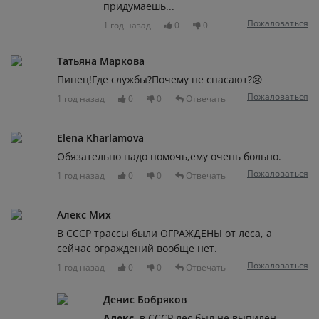
придумаешь...
Пожаловаться
1 год назад
0
0
Татьяна Маркова
Пипец!Где службы?Почему не спасают?😢
Пожаловаться
1 год назад
0
0
Отвечать
Elena Kharlamova
Обязательно надо помочь,ему очень больно.
Пожаловаться
1 год назад
0
0
Отвечать
Алекс Мих
В СССР трассы были ОГРАЖДЕНЫ от леса, а
сейчас ограждений вообще нет.
Пожаловаться
1 год назад
0
0
Отвечать
Денис Бобряков
Алекс
, в СССР лес был не выпилен