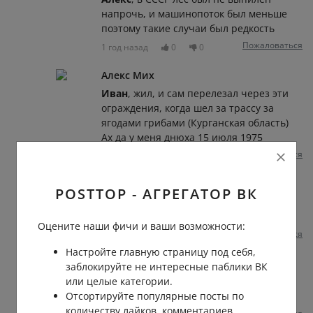
напрочь, и машинопоток был меньше
поэтому такие случаи был редкость
Пожаловаться
1 год назад
0
0
Алекс Мих
Иван
, жил, и сам перелезал через эти
ограждения, когда шел за трассу за
ягодами грибами (Курганская область)
Ах да у меня днюха 15 июля 1975
Пожаловаться
1 год назад
0
0
Алекс Мих
POSTTOP - АГРЕГАТОР ВК
Максим
, вдоль междугородней трассы
на всем ее протижении.
Оцените наши фичи и ваши возможности:
Пожаловаться
1 год назад
0
0
Настройте главную страницу под себя,
Иван Пашнин
заблокируйте не интересные паблики ВК
или целые категории.
Алекс
, ..что ты врешь..ты хоть жил в
Отсортируйте популярные посты по
СССР..??
количеству лайков, комментариев,