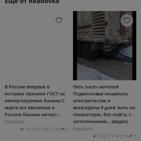
Еще от
Readovka
В России впервые в
Пять тысяч жителей
истории приняли ГОСТ на
Подмосковья лишились
импортируемые бананы С
электричества и
марта все ввозимые в
вынуждены 9 дней жить на
Россию бананы начнут...
генераторах, без лифта, с
затопленными... (видео)
Readovka
Readovka
19.2К
0.0К
36
5
5.7К
0.0К
6
7