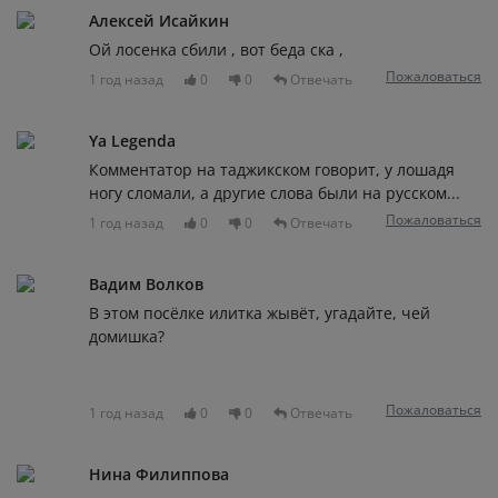
Алексей Исайкин
Ой лосенка сбили , вот беда ска ,
Пожаловаться
1 год назад
0
0
Отвечать
Ya Legenda
Комментатор на таджикском говорит, у лошадя
ногу сломали, а другие слова были на русском...
Пожаловаться
1 год назад
0
0
Отвечать
Вадим Волков
В этом посёлке илитка жывёт, угадайте, чей
домишка?
Пожаловаться
1 год назад
0
0
Отвечать
Нина Филиппова