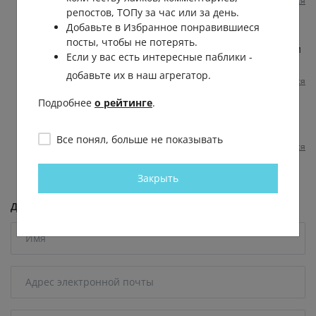
Пожаловаться
1 год назад
0
0
репостов, ТОПу за час или за день.
Добавьте в Избранное понравившиеся
Максим Крух
посты, чтобы не потерять.
Алекс
, Очень интересно,а как они были
Если у вас есть интересные паблики -
ограждены,забором?
добавьте их в наш агрегатор.
Пожаловаться
1 год назад
0
0
Подробнее
о рейтинге
.
Бурые Медведи
Иван
, у троллей своя вселенная
Все понял, больше не показывать
Пожаловаться
1 год назад
0
0
Закрыть
Добавить комментарий