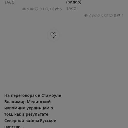
(видео)
ТАСС
ТАСС
9.0К
0.1К
8
5
7.8К
0.0К
8
1
На переговорах в Стамбуле
Владимир Мединский
напомнил украинцам о
том, как в результате
Северной войны Русское
царство...