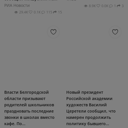
РИА Новости
8.9К
0.0К
1
3
29.4К
0.1К
115
15
Власти Белгородской
Новый президент
области призывают
Российской академии
родителей школьников
художеств Василий
праздновать последние
Церетели сообщил, что
звонки в школах вместо
намерен продолжить
кафе. По...
политику бывшего...