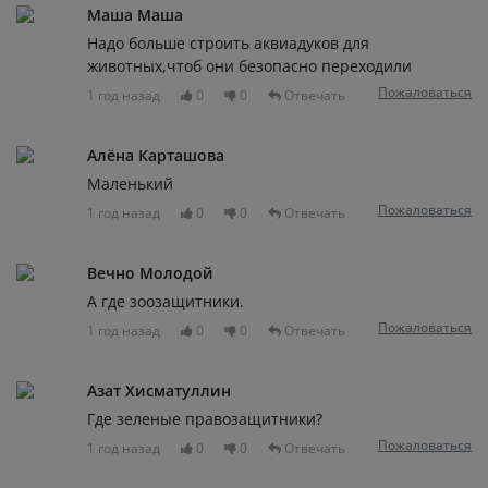
Маша Маша
Надо больше строить аквиадуков для
животных,чтоб они безопасно переходили
Пожаловаться
1 год назад
0
0
Отвечать
Алёна Карташова
Маленький
Пожаловаться
1 год назад
0
0
Отвечать
Вечно Молодой
А где зоозащитники.
Пожаловаться
1 год назад
0
0
Отвечать
Азат Хисматуллин
Где зеленые правозащитники?
Пожаловаться
1 год назад
0
0
Отвечать