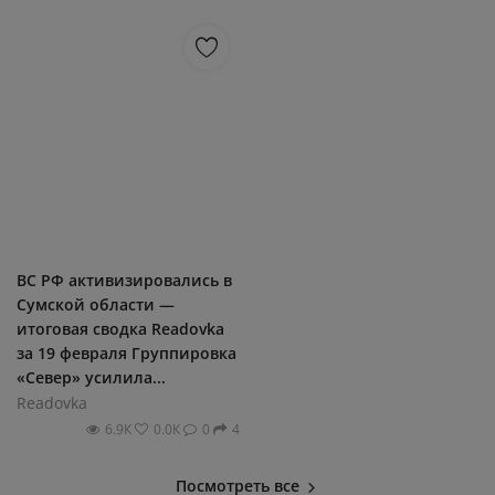
ВС РФ активизировались в
Сумской области —
итоговая сводка Readovka
за 19 февраля Группировка
«Север» усилила...
Readovka
6.9К
0.0К
0
4
Посмотреть все