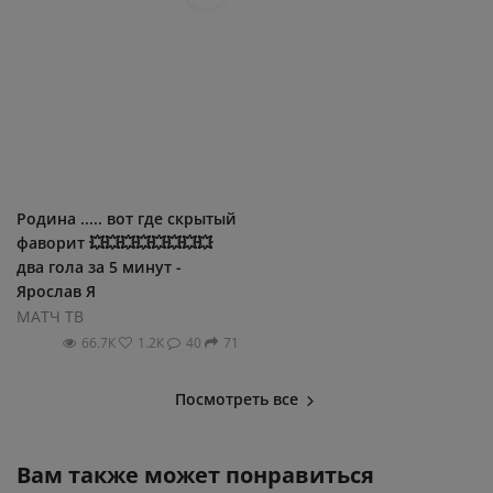
Родина ..... вот где скрытый
фаворит 💥💥💥💥💥💥💥💥
два гола за 5 минут -
Ярослав Я
МАТЧ ТВ
66.7К
1.2К
40
71
Посмотреть все
Вам также может понравиться