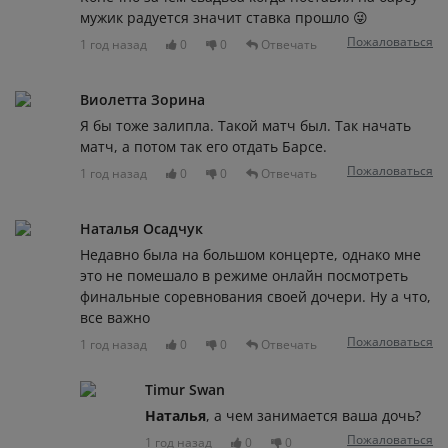
мужик радуется значит ставка прошло 😜
Пожаловаться
1 год назад
0
0
Отвечать
Виолетта Зорина
Я бы тоже залипла. Такой матч был. Так начать
матч, а потом так его отдать Барсе.
Пожаловаться
1 год назад
0
0
Отвечать
Наталья Осадчук
Недавно была на большом концерте, однако мне
это не помешало в режиме онлайн посмотреть
финальные соревнования своей дочери. Ну а что,
все важно
Пожаловаться
1 год назад
0
0
Отвечать
Timur Swan
Наталья
, а чем занимается ваша дочь?
Пожаловаться
1 год назад
0
0