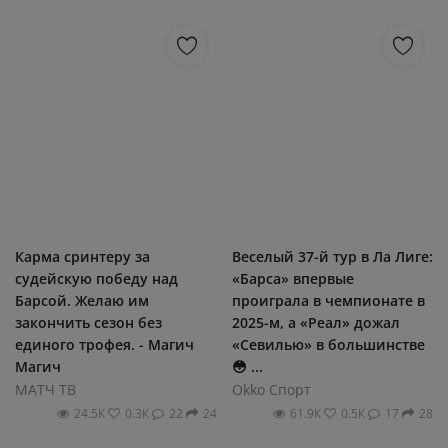
Карма сринтеру за
Веселый 37-й тур в Ла Лиге:
судейскую победу над
«Барса» впервые
Барсой. Желаю им
проиграла в чемпионате в
закончить сезон без
2025-м, а «Реал» дожал
единого трофея. - Магич
«Севилью» в большинстве
Магич
😳 ...
МАТЧ ТВ
Okko Спорт
24.5К
0.3К
22
24
61.9К
0.5К
17
28