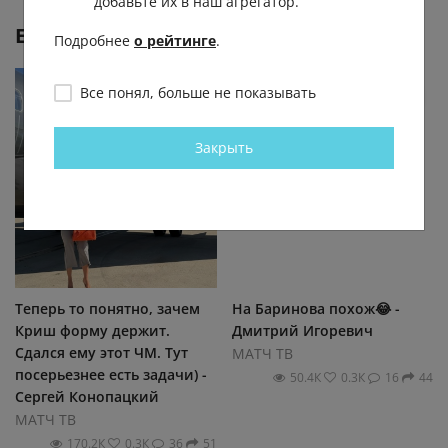
добавьте их в наш агрегатор.
Еще от
МАТЧ ТВ
Подробнее
о рейтинге
.
Все понял, больше не показывать
Закрыть
Теперь то понятно, зачем
На Баринова похож😂 -
Криш форму держит.
Дмитрий Игоревич
Сдался ему этот ЧМ. Тут
МАТЧ ТВ
посерьезнее есть задачи) -
50.4К
0.3К
16
44
Сергей Конопацкий
МАТЧ ТВ
170.2К
0.3К
36
51