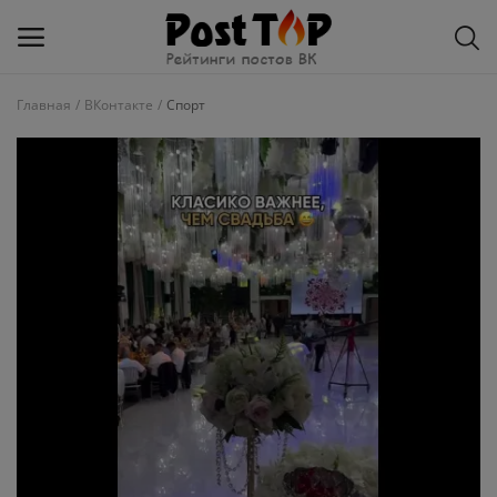
Главная
ВКонтакте
Спорт
Добавить
блог
ВКонтакте
Избранное
Контакты
О рейтинге
Статьи, обзоры
Войти