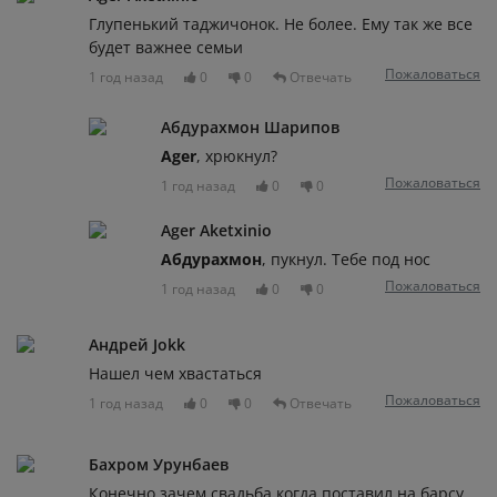
Глупенький таджичонок. Не более. Ему так же все
будет важнее семьи
Пожаловаться
1 год назад
0
0
Отвечать
Абдурахмон Шарипов
Ager
, хрюкнул?
Пожаловаться
1 год назад
0
0
Ager Aketxinio
Абдурахмон
, пукнул. Тебе под нос
Пожаловаться
1 год назад
0
0
Андрей Jokk
Нашел чем хвастаться
Пожаловаться
1 год назад
0
0
Отвечать
Бахром Урунбаев
Конечно зачем свадьба когда поставил на барсу