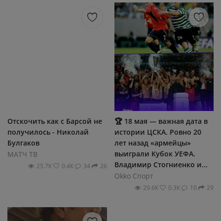
Отскочить как с Барсой не
🏆 18 мая — важная дата в
получилось - Николай
истории ЦСКА. Ровно 20
Булгаков
лет назад «армейцы»
выиграли Кубок УЕФА.
МАТЧ ТВ
Владимир Стогниенко и...
25.7К
0.4К
34
26
Okko Спорт
29.6К
0.3К
10
29