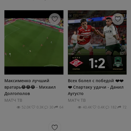
Максименко лучший
Всех болел с победой ❤️❤️
вратарь😂😂😂 - Михаил
❤️ Спартаку удачи - Данил
Долгополов
Аугусто
МАТЧ ТВ
МАТЧ ТВ
52.0К
0.3К
30
64
40.4К
0.4К
182
72