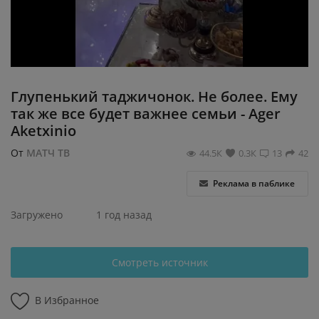
Регистрация
Глупенький таджичонок. Не более. Ему
так же все будет важнее семьи - Ager
Aketxinio
От
МАТЧ ТВ
44.5К
0.3К
13
42
Реклама в паблике
Загружено
1 год назад
Смотреть источник
В Избранное