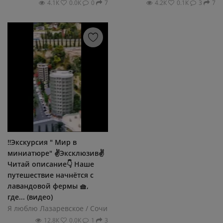
4.1К
0.0К
0
7
4.2К
0.1К
3
7
‼️Экскурсия " Мир в
миниатюре" ✌️Эксклюзив✌️
Читай описание👇 Наше
путешествие начнётся с
лавандовой фермы 🧺,
где... (видео)
Я люблю Лазаревское / Сочи
12.8К
0.0К
1
3