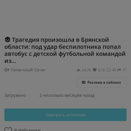
Регистрация
😨 Трагедия произошла в Брянской
области: под удар беспилотника попал
автобус с детской футбольной командой
из...
От
Типичный Сочи
24.7К
0.1К
49
77
Реклама в паблике
Загружено
2 несколько месяцев назад
Смотреть источник
В Избранное