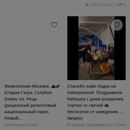
7.6К
0.0К
5
4
Живописная Абхазия. 🏔🌿
Спасибо кафе Ладья на
(Старая Гагра. Голубое
Набережной. Поздравили
Озеро, оз. Рица
бабушку с днем рождения,
(рицинский реликтовый
тортик со свечей 🍰
национальный парк).
бесплатно от заведения. ...
Новый...
(видео)
Типичный Сочи
Я люблю Лазаревское / Сочи