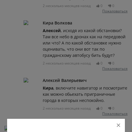
2 несколько месяцев назад
0
0
Пожаловаться
Кира Волкова
Алексей
, исходя из какой обстановки?
Там все небо в дронах как на передовой
или что? А по какой обстановке нужно
оценивать, что они вот так по
гражданскому автобусу бить будут?
2 несколько месяцев назад
0
0
Пожаловаться
Алексей Валерьевич
Кира
, включите навигатор и посмотрите
как можно обьехать приграничные
города в которых неспокойно.
2 несколько месяцев назад
0
0
Пожаловаться
Ирина Перевалова