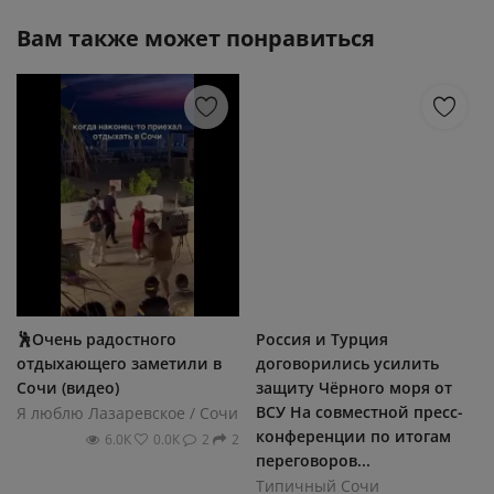
Вам также может понравиться
🕺Очень радостного
Россия и Турция
отдыхающего заметили в
договорились усилить
Сочи (видео)
защиту Чёрного моря от
ВСУ На совместной пресс-
Я люблю Лазаревское / Сочи
конференции по итогам
6.0К
0.0К
2
2
переговоров...
Типичный Сочи