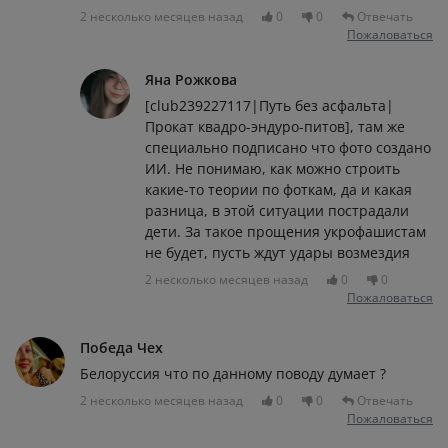
2 несколько месяцев назад
0
0
Отвечать
Пожаловаться
Яна Рожкова
[club239227117|Путь без асфальта|
Прокат квадро-эндуро-питов], там же
специально подписано что фото создано
ИИ. Не понимаю, как можно строить
какие-то теории по фоткам, да и какая
разница, в этой ситуации пострадали
дети. За такое прощения укрофашистам
не будет, пусть ждут удары возмездия
2 несколько месяцев назад
0
0
Пожаловаться
Победа Чех
Белоруссия что по данному поводу думает ?
2 несколько месяцев назад
0
0
Отвечать
Пожаловаться