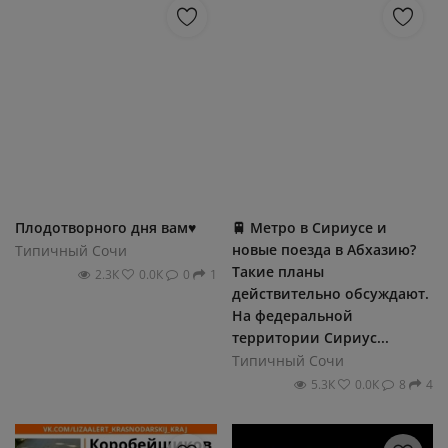
Плодотворного дня вам♥️
🚆 Метро в Сириусе и
новые поезда в Абхазию?
Типичный Сочи
Такие планы
2.3К
0.0К
0
1
действительно обсуждают.
На федеральной
территории Сириус...
Типичный Сочи
5.3К
0.0К
8
4