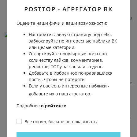
🙏🏻🙏🏻🙏🏻😢
POSTTOP - АГРЕГАТОР ВК
2 несколько месяцев назад
0
0
Отвечать
Пожаловаться
Оцените наши фичи и ваши возможности:
Настройте главную страницу под себя,
Марк Еретиков
заблокируйте не интересные паблики ВК
слезы на глазах от новостей.. Я считаю, что если
или целые категории.
бы европка прекратила давать деньги, оружие,
Отсортируйте популярные посты по
технику украине, все бы прекратилось ой как
количеству лайков, комментариев,
давно, и люди бы не гибли на которых они
репостов, ТОПу за час или за день.
плевать хотели!
Добавьте в Избранное понравившиеся
2 несколько месяцев назад
0
0
Отвечать
посты, чтобы не потерять.
Пожаловаться
Если у вас есть интересные паблики -
добавьте их в наш агрегатор.
Василь Науменко
Владимир
, все там нормально там на
Подробнее
о рейтинге
.
войну хватит 500 долларов на Дрон что
на трассе детей повыносит в автобусе и
Все понял, больше не показывать
жене Зеленского на Бугатти хватит. Все
там уже давно определено.