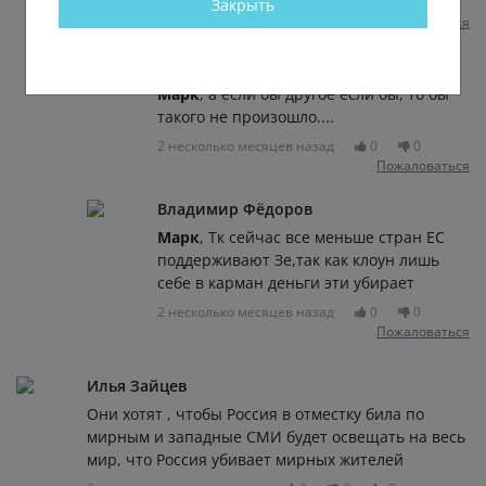
2 несколько месяцев назад
0
0
Закрыть
Пожаловаться
Андрей Северов
Марк
, а если бы другое если бы, то бы
такого не произошло....
2 несколько месяцев назад
0
0
Пожаловаться
Владимир Фёдоров
Марк
, Тк сейчас все меньше стран ЕС
поддерживают Зе,так как клоун лишь
себе в карман деньги эти убирает
2 несколько месяцев назад
0
0
Пожаловаться
Илья Зайцев
Они хотят , чтобы Россия в отместку била по
мирным и западные СМИ будет освещать на весь
мир, что Россия убивает мирных жителей