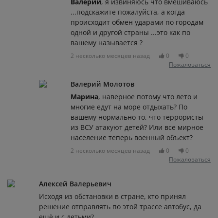
Валерий
, я извиняюсь что вмешиваюсь
...подскажите пожалуйста, а когда
происходит обмен ударами по городам
одной и другой страны ...это как по
вашему называется ?
2 несколько месяцев назад
0
0
Пожаловаться
Валерий Молотов
Марина
, наверное потому что лето и
многие едут на море отдыхать? По
вашему нормально то, что террористы
из ВСУ атакуют детей? Или все мирное
население теперь военный объект?
2 несколько месяцев назад
0
0
Пожаловаться
Алексей Валерьевич
Исходя из обстановки в стране, кто принял
решение отправлять по этой трассе автобус, да
ещё и с детьми?