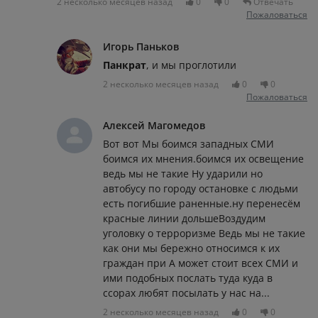
2 несколько месяцев назад
0
0
Отвечать
Пожаловаться
Игорь Паньков
Панкрат
, и мы проглотили
2 несколько месяцев назад
0
0
Пожаловаться
Алексей Магомедов
Вот вот Мы боимся западных СМИ
боимся их мнения.боимся их освещение
ведь мы не такие Ну ударили но
автобусу по городу остановке с людьми
есть погибшие раненные.ну перенесём
красные линии дольшеВоздудим
уголовку о терроризме Ведь мы не такие
как они мы бережно относимся к их
граждан при А может стоит всех СМИ и
ими подобных послать туда куда в
ссорах любят посылать у нас на...
2 несколько месяцев назад
0
0