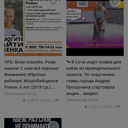
UPD: Всем спасибо. Рому
🐾 В Сочи ищут хозяев для
нашли! С ним всё хорошо!
собак из муниципального
Внимание! #Пропал
приюта. По поручению
ребенок! #Коробейщиков
главы города Андрея
Роман, 6 лет (2019 г.р.) ...
Прошунина стартовала
акция... (видео)
Типичный Сочи
Типичный Сочи
3.3К
0.0К
1
1
2.3К
0.0К
0
1