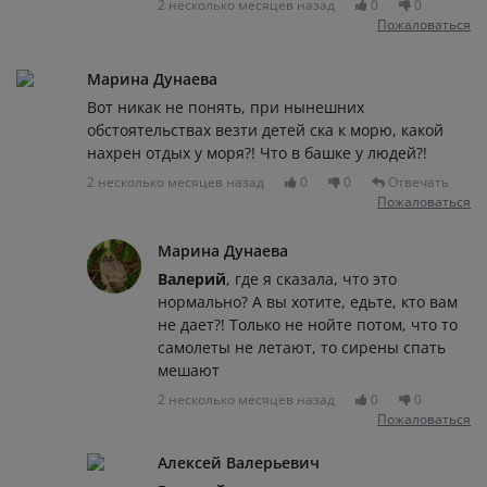
2 несколько месяцев назад
0
0
Пожаловаться
Марина Дунаева
Вот никак не понять, при нынешних
обстоятельствах везти детей ска к морю, какой
нахрен отдых у моря?! Что в башке у людей?!
2 несколько месяцев назад
0
0
Отвечать
Пожаловаться
Марина Дунаева
Валерий
, где я сказала, что это
нормально? А вы хотите, едьте, кто вам
не дает?! Только не нойте потом, что то
самолеты не летают, то сирены спать
мешают
2 несколько месяцев назад
0
0
Пожаловаться
Алексей Валерьевич