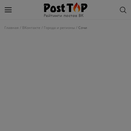
Главная
ВКонтакте
Города и регионы
Сочи
Добавить
блог
ВКонтакте
Избранное
Контакты
О рейтинге
Статьи, обзоры
Войти