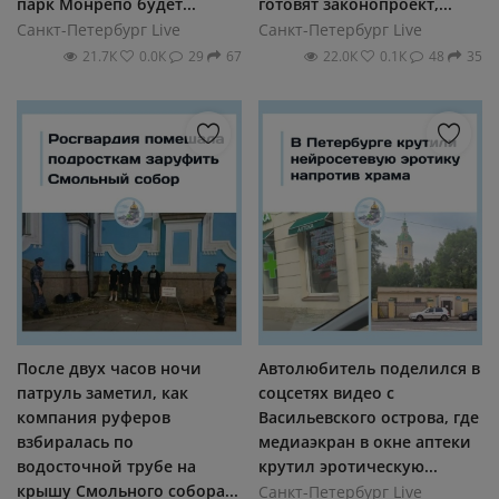
парк Монрепо будет...
готовят законопроект,...
Санкт-Петербург Live
Санкт-Петербург Live
21.7К
0.0К
29
67
22.0К
0.1К
48
35
После двух часов ночи
Автолюбитель поделился в
патруль заметил, как
соцсетях видео с
компания руферов
Васильевского острова, где
взбиралась по
медиаэкран в окне аптеки
водосточной трубе на
крутил эротическую...
крышу Смольного собора...
Санкт-Петербург Live