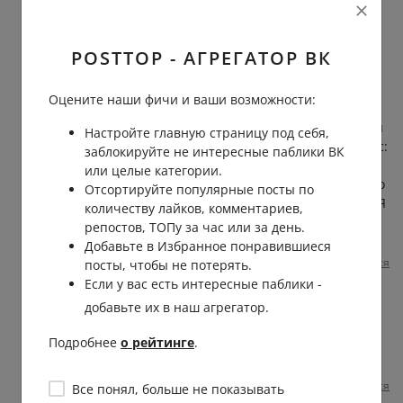
отражают её полное непризнание вины: Из
протокола первого допроса (длился 3
часа):Вопрос: «Вы арестованы за
POSTTOP - АГРЕГАТОР ВК
контрреволюционную деятельность. Признаете
себя виновной в этом?»Ответ Берггольц: «Нет.
Оцените наши фичи и ваши возможности:
Виновной себя в контрреволюционной
деятельности я не признаю. Никогда и ни с кем я
Настройте главную страницу под себя,
работы против советской власти не вела».Вопрос:
заблокируйте не интересные паблики ВК
«Следствие не рекомендует вам прибегать к
или целые категории.
методам упорства, предлагаем говорить правду о
Отсортируйте популярные посты по
своей антисоветской работе».Ответ Берггольц: «Я
количеству лайков, комментариев,
говорю только правду».
репостов, ТОПу за час или за день.
Добавьте в Избранное понравившиеся
3 несколько месяцев назад
0
0
Отвечать
Пожаловаться
посты, чтобы не потерять.
Если у вас есть интересные паблики -
Виктория Владимировна
добавьте их в наш агрегатор.
Константин
, кремлеботнена, ты все на
Подробнее
о рейтинге
.
дежурстве 15 рублевый?😏
3 несколько месяцев назад
0
0
Пожаловаться
Все понял, больше не показывать