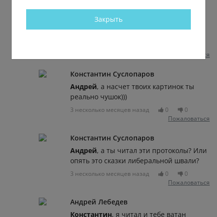
Константин Суслопаров
Закрыть
Виктория
, вы ошиблись женщина, это
вам к моему оппоненту))
3 несколько месяцев назад
0
0
Пожаловаться
Константин Суслопаров
Андрей
, а насчет твоих картинок ты
реально чушок)))
3 несколько месяцев назад
0
0
Пожаловаться
Константин Суслопаров
Андрей
, а ты читал эти протоколы? Или
опять это сказки либеральной швали?
3 несколько месяцев назад
0
0
Пожаловаться
Андрей Лебедев
Константин
, я читал и тебе ватан