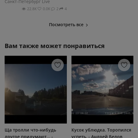
Санкт-Петербург Live
22.8К
0.0К
2
4
Посмотреть все
Вам также может понравиться
Ща тролли что-нибудь
Кусок ублюдка. Торопился
другое придумают... -
успеть. - Андрей Белов