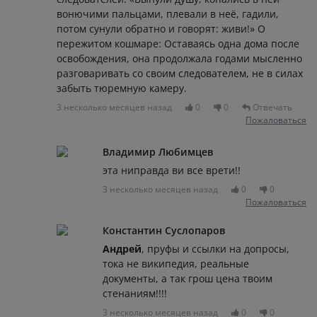
вонючими пальцами, плевали в неё, гадили,
потом сунули обратно и говорят: живи!» О
пережитом кошмаре: Оставаясь одна дома после
освобождения, она продолжала годами мысленно
разговаривать со своим следователем, не в силах
забыть тюремную камеру.
3 несколько месяцев назад
0
0
Отвечать
Пожаловаться
Владимир Любимцев
эта ниправда ви все врети!!
3 несколько месяцев назад
0
0
Пожаловаться
Константин Суслопаров
Андрей
, пруфы и ссылки на допросы,
тока не википедия, реальные
документы, а так грош цена твоим
стенаниям!!!!
3 несколько месяцев назад
0
0