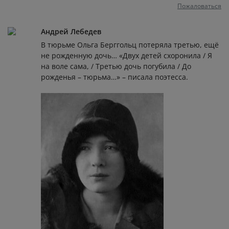
Пожаловаться
Андрей Лебедев
В тюрьме Ольга Берггольц потеряла третью, ещё
не рожденную дочь… «Двух детей схоронила / Я
на воле сама, / Третью дочь погубила / До
рожденья – тюрьма…» – писала поэтесса.