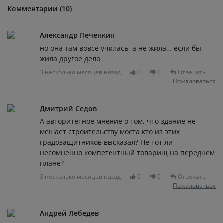
Комментарии (10)
Александр Печенкин
но она там вовсе училась, а не жила… если бы
жила другое дело
3 несколько месяцев назад
0
0
Отвечать
Пожаловаться
Дмитрий Седов
А авторитетное мнение о том, что здание не
мешает строительству моста кто из этих
градозащитников высказал? Не тот ли
несомненно компетентный товарищ на переднем
плане?
3 несколько месяцев назад
0
0
Отвечать
Пожаловаться
Андрей Лебедев