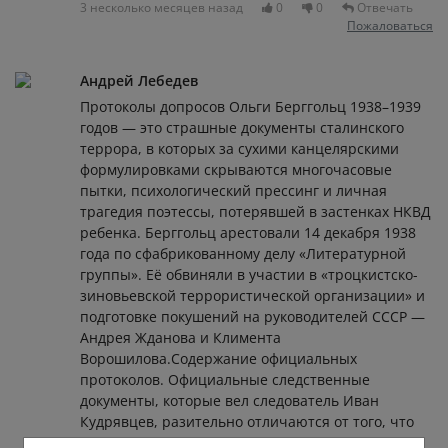
3 несколько месяцев назад
0
0
Отвечать
Пожаловаться
Андрей Лебедев
Протоколы допросов Ольги Берггольц 1938–1939
годов — это страшные документы сталинского
террора, в которых за сухими канцелярскими
формулировками скрываются многочасовые
пытки, психологический прессинг и личная
трагедия поэтессы, потерявшей в застенках НКВД
ребенка. Берггольц арестовали 14 декабря 1938
года по сфабрикованному делу «Литературной
группы». Её обвиняли в участии в «троцкистско-
зиновьевской террористической организации» и
подготовке покушений на руководителей СССР —
Андрея Жданова и Климента
Ворошилова.Содержание официальных
протоколов. Официальные следственные
документы, которые вел следователь Иван
Кудрявцев, разительно отличаются от того, что
происходило в реальности. Первые протоколы