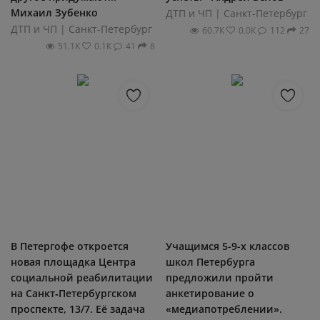
Михаил Зубенко
ДТП и ЧП | Санкт-Петербург
ДТП и ЧП | Санкт-Петербург
60.7К
0.0К
112
27
51.1К
0.1К
41
8
В Петергофе откроется
Учащимся 5-9-х классов
новая площадка Центра
школ Петербурга
социальной реабилитации
предложили пройти
на Санкт‑Петербургском
анкетирование о
проспекте, 13/7. Её задача
«медиапотреблении».