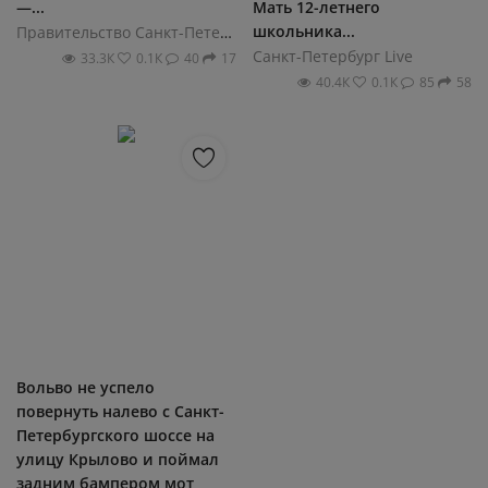
—...
Мать 12-летнего
школьника...
Правительство Санкт-Петербурга
Санкт-Петербург Live
33.3К
0.1К
40
17
40.4К
0.1К
85
58
Вольво не успело
повернуть налево с Санкт-
Петербургского шоссе на
улицу Крылово и поймал
задним бампером мот