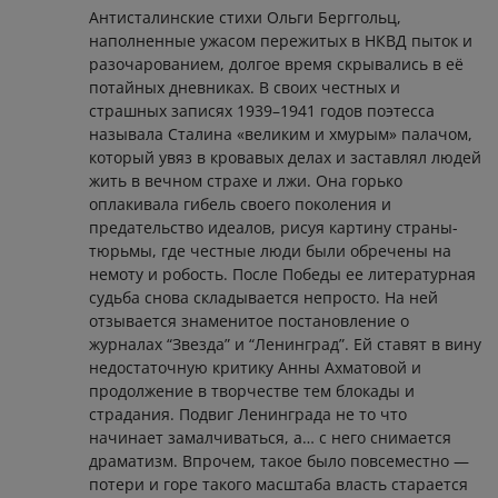
Антисталинские стихи Ольги Берггольц,
наполненные ужасом пережитых в НКВД пыток и
разочарованием, долгое время скрывались в её
потайных дневниках. В своих честных и
страшных записях 1939–1941 годов поэтесса
называла Сталина «великим и хмурым» палачом,
который увяз в кровавых делах и заставлял людей
жить в вечном страхе и лжи. Она горько
оплакивала гибель своего поколения и
предательство идеалов, рисуя картину страны-
тюрьмы, где честные люди были обречены на
немоту и робость. После Победы ее литературная
судьба снова складывается непросто. На ней
отзывается знаменитое постановление о
журналах “Звезда” и “Ленинград”. Ей ставят в вину
недостаточную критику Анны Ахматовой и
продолжение в творчестве тем блокады и
страдания. Подвиг Ленинграда не то что
начинает замалчиваться, а… с него снимается
драматизм. Впрочем, такое было повсеместно —
потери и горе такого масштаба власть старается