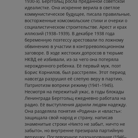
1930-х). Берггольц росла преданной советской
идеалистке. Она искренне верила в светлое
коммунистическое будущее, писала правильные,
восторженные комсомольские стихи и очерки о
социалистическом строительстве. Арест и крах
иллюзий (1938–1939). В декабре 1938 года
беременную поэтессу арестовали по ложному
обвинению в участии в контрреволюционном
заговоре. В ходе жестоких допросов в тюрьме
НКВД её избивали, из-за чего она потеряла
нерожденного ребенка. Её первый муж, поэт
Борис Корнилов, был расстрелян. Этот период
навсегда разрушил её слепую веру в партию.
Патриотизм вопреки режиму (1941–1945).
Несмотря на пережитый ужас, в годы блокады
Ленинграда Берггольц ежедневно работала на
радио. Её выступления дарили людям надежду.
Она разделяла понятия «Родина» и «власть»:
защищала свой народ и страну, написав
знаменитые строки «Никто не забыт, ничто не
забыто», но внутренне презирала партийную
верхушку. Послевоенное разочарование (1946–