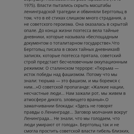
1975). Власти пытались скрыть масштабы
ленинградской трагедии и обвиняли Берггольц в
том, что в её стихах слишком много страдания, а
не советского героизма. Она оказалась в скрытой
опале. До конца жизни поэтесса вела тайные
дневники, которые называла «беспощадным
документом о тоталитарном государстве».Что
Берггольц писала в своих тайных дневникахВ
записях, которые поэтесса прятала, советский
строй предстает бесчеловечным оккупационным
режимом: О сталинском терроре: «Тюрьма —
исток победы над фашизмом. Потому что мы
знали: тюрьма — это фашизм, и мы боремся с
ним...»О советской пропаганде: «Жалкие нации,
несчастные люди... Нам зажали рот, мы живем в
атмосфере дикого, зловещего вранья».О
замалчивании блокады: «Здесь не говорят
правды о Ленинграде... Заговор молчания вокруг
Ленинграда... Не знали, что мы голодаем, что
люди умирают от голода». Берггольц так и не
смогла простить советской власти гибель близких,