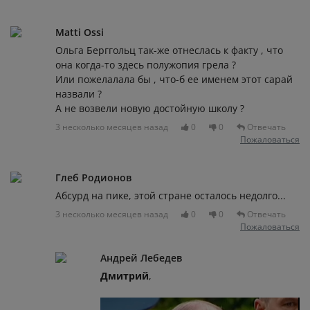
Matti Ossi
Ольга Берггольц так-же отнеслась к факту , что
она когда-то здесь полужопия грела ?
Или пожелалала бы , что-б ее именем этот сарай
назвали ?
А не возвели новую достойную школу ?
3 несколько месяцев назад
0
0
Отвечать
Пожаловаться
Глеб Родионов
Абсурд на пике, этой стране осталось недолго...
3 несколько месяцев назад
0
0
Отвечать
Пожаловаться
Андрей Лебедев
Дмитрий
,