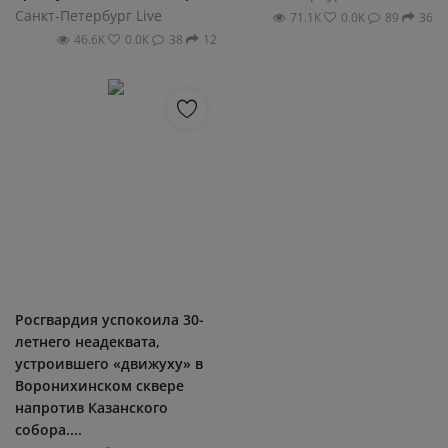
Санкт-Петербург Live
71.1К
0.0К
89
36
46.6К
0.0К
38
12
Росгвардия успокоила 30-
летнего неадеквата,
устроившего «движуху» в
Воронихинском сквере
напротив Казанского
собора....