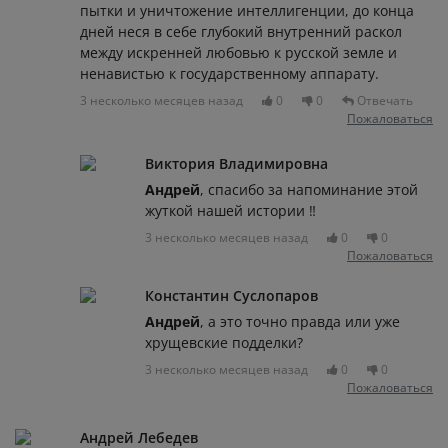
пытки и уничтожение интеллигенции, до конца
дней неся в себе глубокий внутренний раскол
между искренней любовью к русской земле и
ненавистью к государственному аппарату.
3 несколько месяцев назад
0
0
Отвечать
Пожаловаться
Виктория Владимировна
Андрей
, спасибо за напоминание этой
жуткой нашей истории ‼️
3 несколько месяцев назад
0
0
Пожаловаться
Константин Суслопаров
Андрей
, а это точно правда или уже
хрущевские подделки?
3 несколько месяцев назад
0
0
Пожаловаться
Андрей Лебедев