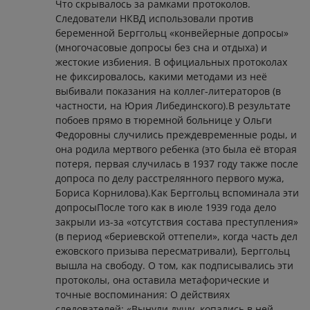
Что скрывалось за рамками протоколов.
Следователи НКВД использовали против
беременной Берггольц «конвейерные допросы»
(многочасовые допросы без сна и отдыха) и
жестокие избиения. В официальных протоколах
не фиксировалось, какими методами из неё
выбивали показания на коллег-литераторов (в
частности, на Юрия Либединского).В результате
побоев прямо в тюремной больнице у Ольги
Федоровны случились преждевременные роды, и
она родила мертвого ребенка (это была её вторая
потеря, первая случилась в 1937 году также после
допроса по делу расстрелянного первого мужа,
Бориса Корнилова).Как Берггольц вспоминала эти
допросыПосле того как в июле 1939 года дело
закрыли из-за «отсутствия состава преступления»
(в период «бериевской оттепели», когда часть дел
ежовского призыва пересматривали), Берггольц
вышла на свободу. О том, как подписывались эти
протоколы, она оставила метафорические и
точные воспоминания: О действиях
следователей: «Вынули душу, копались в ней