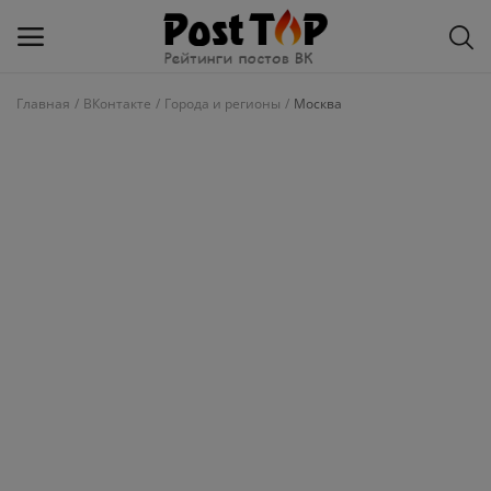
Главная
ВКонтакте
Города и регионы
Москва
Добавить
блог
ВКонтакте
Избранное
Контакты
О рейтинге
Статьи, обзоры
Войти