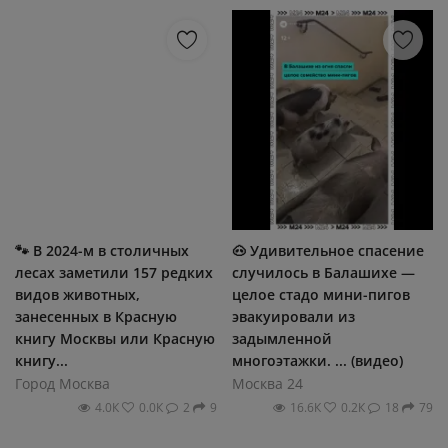
🐾 В 2024-м в столичных
🐽 Удивительное спасение
лесах заметили 157 редких
случилось в Балашихе —
видов животных,
целое стадо мини-пигов
занесенных в Красную
эвакуировали из
книгу Москвы или Красную
задымленной
книгу...
многоэтажки. ... (видео)
Город Москва
Москва 24
4.0К
0.0К
2
9
16.6К
0.2К
18
79