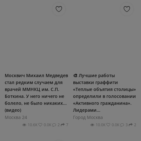
Москвич Михаил Медведев
🎨 Лучшие работы
стал редким случаем для
выставки граффити
врачей ММНКЦ им. С.П.
«Теплые объятия столицы»
Боткина. У него ничего не
определили в голосовании
болело, не было никаких...
«Активного гражданина».
(видео)
Лидерами...
Москва 24
Город Москва
10.6К
0.0К
2
7
10.0К
0.0К
3
2