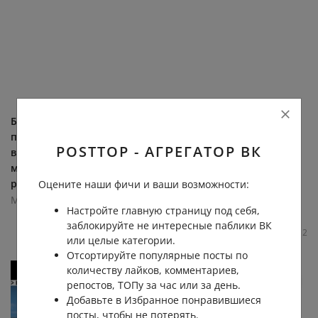
Банки будут блокировать
Станция «Липовая роща»
переводы, если найдут
сократит дорогу до
POSTTOP - АГРЕГАТОР ВК
вирус на телефоне. С 1
Москва-Сити до 20 минут.
марта российские банки
Новую станцию метро
расширят список причин...
«Липовая роща»
Оцените наши фичи и ваши возможности:
планируют... (видео)
Москва 24
Настройте главную страницу под себя,
Москва 24
1.1К
0.0К
2
0
заблокируйте не интересные паблики ВК
0.7К
0.0К
1
2
или целые категории.
Отсортируйте популярные посты по
количеству лайков, комментариев,
репостов, ТОПу за час или за день.
Добавьте в Избранное понравившиеся
посты, чтобы не потерять.