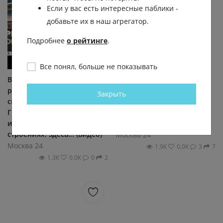
Если у вас есть интересные паблики -
добавьте их в наш агрегатор.
Подробнее
о рейтинге
.
Все понял, больше не показывать
В Крылатском взялись за
Спасённый в Москве кот
реконструкцию
тут же сбежал обратно в
Закрыть
спорткомплекса на
свою «клетку». Жители
Гребном канале. Работы
Душинской улицы забили
идут сразу в четырёх
тревогу: им показалось,...
строениях: здесь... (видео)
Москва 24
Москва 24
1.9К
0.0К
3
7
1.3К
0.0К
0
2