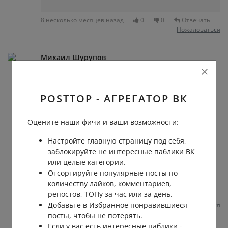
8 несколько месяцев назад
0
0
Отвечать
Пожаловаться
Михаил Шурупов
POSTTOP - АГРЕГАТОР ВК
Оцените наши фичи и ваши возможности:
Настройте главную страницу под себя,
заблокируйте не интересные паблики ВК
или целые категории.
Отсортируйте популярные посты по
количеству лайков, комментариев,
репостов, ТОПу за час или за день.
8 несколько месяцев назад
0
0
Отвечать
Добавьте в Избранное понравившиеся
Пожаловаться
посты, чтобы не потерять.
Если у вас есть интересные паблики -