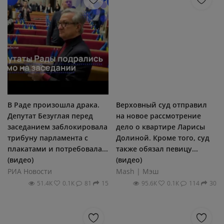
В Раде произошла драка.
Верховный суд отправил
Депутат Безуглая перед
на новое рассмотрение
заседанием заблокировала
дело о квартире Ларисы
трибуну парламента с
Долиной. Кроме того, суд
плакатами и потребовала...
также обязал певицу...
(видео)
(видео)
РИА Новости
Mash | Мэш
51.4К
0.1К
81
15
95.6К
0.1К
114
30