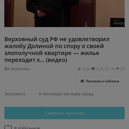
Регистрация
Верховный суд РФ не удовлетворил
жалобу Долиной по спору о своей
злополучной квартире — жилье
переходит к... (видео)
От
Readovka
4.2К
0.1К
19
27
Реклама в паблике
Загружено
8 несколько месяцев назад
Смотреть источник
В Избранное