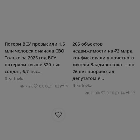
Потери ВСУ превысили 1,5
265 объектов
млн человек с начала СВО
недвижимости на ₽2 млрд
Только за 2025 год ВСУ
конфисковали у почетного
потеряли свыше 520 тыс
жителя Владивостока — он
солдат, 6,7 тыс...
26 лет проработал
депутатом У...
Readovka
Readovka
7.2К
0.0К
103
4
11.6К
0.1К
14
17