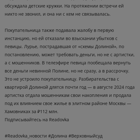
обсуждала детские кружки. На протяжении встречи ей
никто не звонил, и она ни с кем не связывалась.
Покупательница
также подавала жалобу в первую
инстанцию, но ей отказали во
взыскании
убытков с
певицы. Лурье, пострадавшая от
«схемы Долиной»,
по
постановлению, может требовать деньги, но не с артистки,
а с мошенников. В телеэфире певица
пообещала
вернуть
все деньги невинной Полине, но не сразу, а в рассрочку.
Это
не устроило
покупательницу. Разбирательства с
квартирой Долиной длятся почти год — в августе 2024 года
артистка отдала мошенникам свои накопления и продала
под их влиянием свое жилье в элитном районе Москвы —
Хамовниках за ₽112 млн.
Подписывайтесь на Readovka
#Readovka_новости #Долина #Верховныйсуд