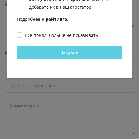
Татьяна Николаевна
добавьте их в наш агрегатор.
Без слов ‼👍👍👍👍👍👍✊✊✊✊🍷🍷🍷
Подробнее
о рейтинге
.
8 несколько месяцев назад
0
0
Отвечать
Пожаловаться
Все понял, больше не показывать
Закрыть
Добавить комментарий