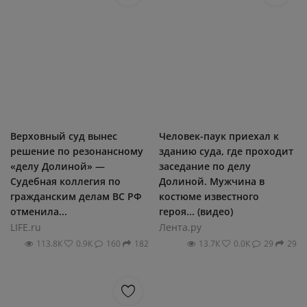
Верховный суд вынес
Человек-паук приехал к
решение по резонансному
зданию суда, где проходит
«делу Долиной» —
заседание по делу
Судебная коллегия по
Долиной. Мужчина в
гражданским делам ВС РФ
костюме известного
отменила...
героя... (видео)
LIFE.ru
Лента.ру
113.8К
0.9К
160
182
13.7К
0.0К
29
29