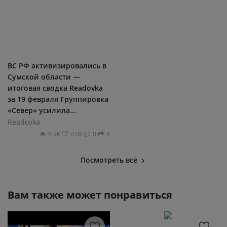
ВС РФ активизировались в
Сумской области —
итоговая сводка Readovka
за 19 февраля Группировка
«Север» усилила...
Readovka
6.9К
0.0К
0
4
Посмотреть все
Вам также может понравиться