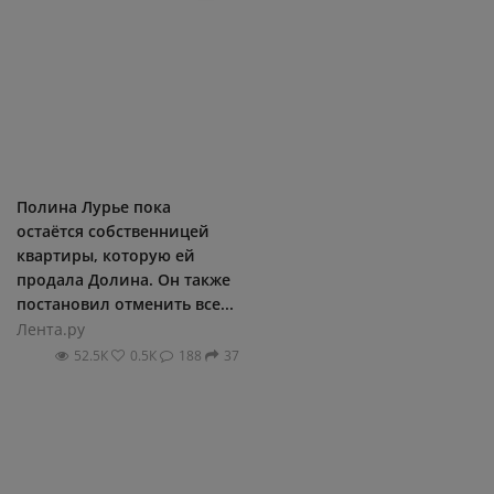
Полина Лурье пока
остаётся собственницей
квартиры, которую ей
продала Долина. Он также
постановил отменить все...
Лента.ру
52.5К
0.5К
188
37