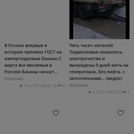
В России впервые в
Пять тысяч жителей
истории приняли ГОСТ на
Подмосковья лишились
импортируемые бананы С
электричества и
марта все ввозимые в
вынуждены 9 дней жить на
Россию бананы начнут...
генераторах, без лифта, с
затопленными... (видео)
Readovka
Readovka
19.2К
0.0К
36
5
5.7К
0.0К
6
7