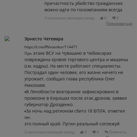
причастность убийство гражданских
можно идти по госкомпаниям всегда
3 несколько месяцев назад
0
0
Пожаловаться
Эрнесто Чегевара
https://t.me/RVvoenkor/114471
атаке ВСУ на Чувашию в Чебоксарах
При
повреждена кровля торгового центра и машины
(см. кадры). На месте работают специалисты.
Пострадал один человек, его жизни ничего не
угрожает, сообщил глава республики Олег
Николаев.
▪В Ленобласти возгорание зафиксировано в
промзоне в Киришах после атак дронов, заявил
губернатор Дрозденко.
▪За ночь над регионом сбито 18 БПЛА, отметил
он.
это полный край. Путин реальный соплежуй
3 несколько месяцев назад
0
0
Отвечать