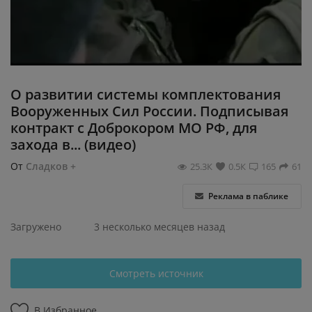
Регистрация
О развитии системы комплектования
Вооруженных Сил России. Подписывая
контракт с Доброкором МО РФ, для
захода в... (видео)
От
Сладков +
25.3К
0.5К
165
61
Реклама в паблике
Загружено
3 несколько месяцев назад
Смотреть источник
В Избранное