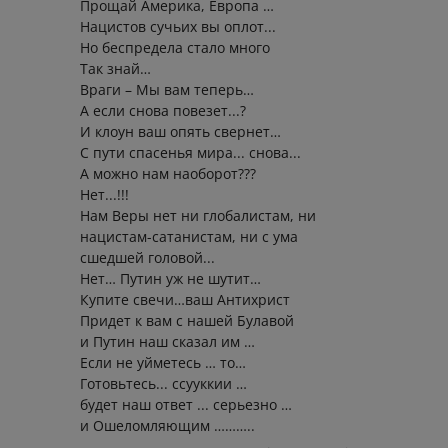
Прощай Америка, Европа …
Нацистов сучьих вы оплот...
Но беспредела стало много
Так знай…
Враги – Мы вам теперь…
А если снова повезет...?
И клоун ваш опять свернет…
С пути спасенья мира... снова...
А можно нам наоборот???
Нет...!!!
Нам Веры нет ни глобалистам, ни
нацистам-сатанистам, ни с ума
сшедшей головой...
Нет… Путин уж не шутит…
Купите свечи…ваш Антихрист
Придет к вам с нашей Булавой
и Путин наш сказал им …
Если не уйметесь … то…
Готовьтесь... ссууккии …
будет наш ответ ... серьезно …
и Ошеломляющим ………..