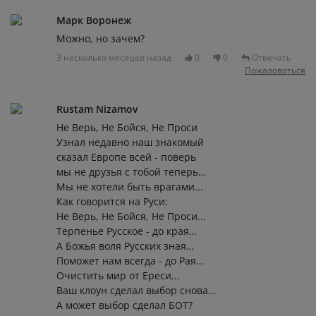
Марк Воронеж
Можно, но зачем?
3 несколько месяцев назад
0
0
Отвечать
Пожаловаться
Rustam Nizamov
Не Верь, Не Бойся, Не Проси
Узнал недавно наш знакомый
сказал Европе всей - поверь
мы не друзья с тобой теперь…
Мы не хотели быть врагами...
Как говорится на Руси:
Не Верь, Не Бойся, Не Проси...
Терпенье Русское - до края…
А Божья воля Русских зная…
Поможет нам всегда - до Рая…
Очистить мир от Ереси...
Ваш клоун сделал выбор снова…
А может выбор сделал БОТ?