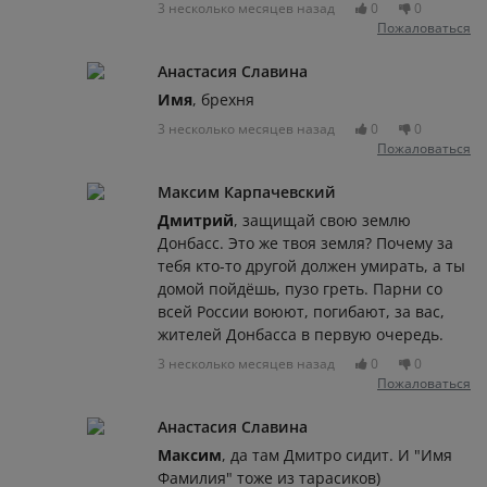
3 несколько месяцев назад
0
0
Пожаловаться
Анастасия Славина
Имя
, брехня
3 несколько месяцев назад
0
0
Пожаловаться
Максим Карпачевский
Дмитрий
, защищай свою землю
Донбасс. Это же твоя земля? Почему за
тебя кто-то другой должен умирать, а ты
домой пойдёшь, пузо греть. Парни со
всей России воюют, погибают, за вас,
жителей Донбасса в первую очередь.
3 несколько месяцев назад
0
0
Пожаловаться
Анастасия Славина
Максим
, да там Дмитро сидит. И "Имя
Фамилия" тоже из тарасиков)