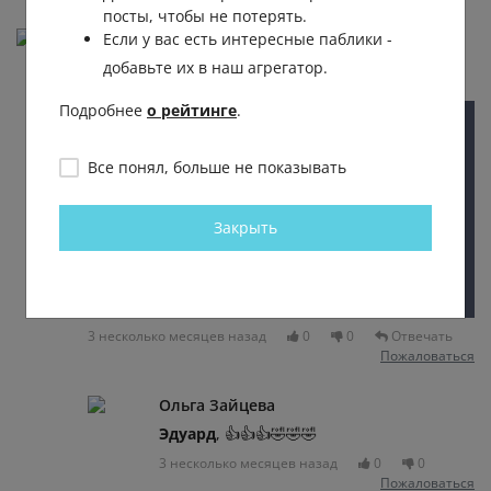
посты, чтобы не потерять.
Эдуард Дар
Если у вас есть интересные паблики -
добавьте их в наш агрегатор.
Подробнее
о рейтинге
.
Все понял, больше не показывать
Закрыть
3 несколько месяцев назад
0
0
Отвечать
Пожаловаться
Ольга Зайцева
Эдуард
, 👍👍👍🤣🤣🤣
3 несколько месяцев назад
0
0
Пожаловаться