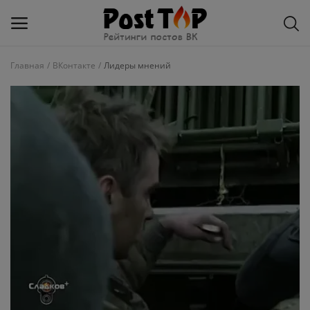
Главная
ВКонтакте
Лидеры мнений
Добавить
блог
ВКонтакте
Избранное
Контакты
О рейтинге
Статьи, обзоры
Войти