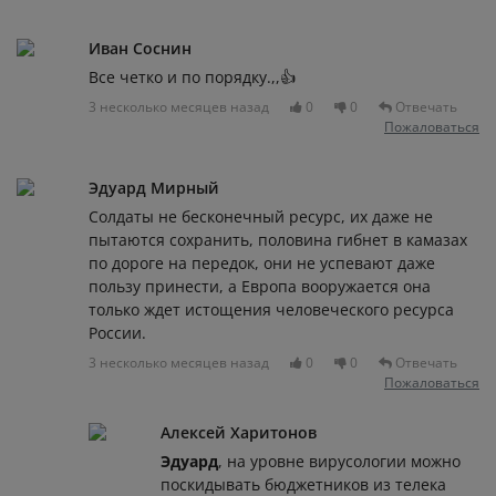
Иван Соснин
Все четко и по порядку.,,👍
3 несколько месяцев назад
0
0
Отвечать
Пожаловаться
Эдуард Мирный
Солдаты не бесконечный ресурс, их даже не
пытаются сохранить, половина гибнет в камазах
по дороге на передок, они не успевают даже
пользу принести, а Европа вооружается она
только ждет истощения человеческого ресурса
России.
3 несколько месяцев назад
0
0
Отвечать
Пожаловаться
Алексей Харитонов
Эдуард
, на уровне вирусологии можно
поскидывать бюджетников из телека