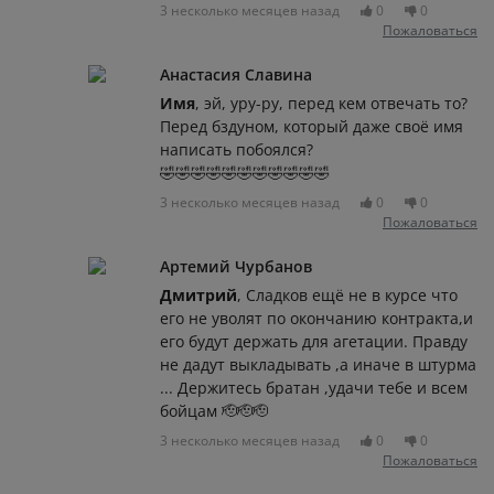
3 несколько месяцев назад
0
0
Пожаловаться
Анастасия Славина
Имя
, эй, уру-ру, перед кем отвечать то?
Перед бздуном, который даже своё имя
написать побоялся?
🤣🤣🤣🤣🤣🤣🤣🤣🤣🤣🤣
3 несколько месяцев назад
0
0
Пожаловаться
Артемий Чурбанов
Дмитрий
, Сладков ещё не в курсе что
его не уволят по окончанию контракта,и
его будут держать для агетации. Правду
не дадут выкладывать ,а иначе в штурма
... Держитесь братан ,удачи тебе и всем
бойцам 🫡🫡🫡
3 несколько месяцев назад
0
0
Пожаловаться