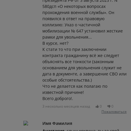
Президента РФ от 3 августа 2023 г. N
580дсп «О некоторых вопросах
прохождения военной службы». Он
появился в ответ на правовую
коллизию: Указ о частичной
мобилизации № 647 установил жесткие
рамки для увольнения...
В курсе, нет?
К стати то что при заключении
контракта гражданину всё же следует
объяснять все тонкости (законным
основанием для увольнения служит не
дата в документе, а завершение СВО или
особые обстоятельства.)
Что не делается как полагаю по
известной причине!
Всего доброго!.
3 несколько месяцев назад
0
0
Пожаловаться
Имя Фамилия
Анастасия
, слыш хохлуша, ты за свой