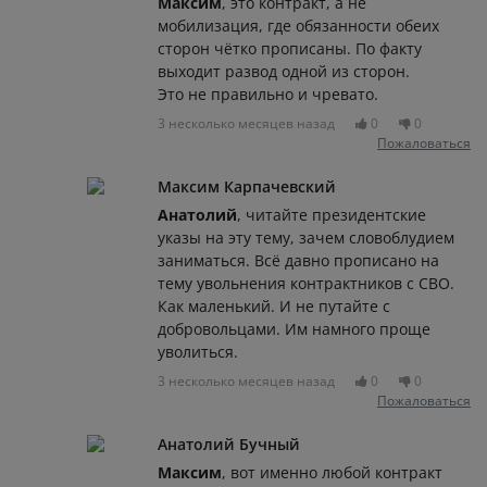
Максим
, это контракт, а не
мобилизация, где обязанности обеих
сторон чётко прописаны. По факту
выходит развод одной из сторон.
Это не правильно и чревато.
3 несколько месяцев назад
0
0
Пожаловаться
Максим Карпачевский
Анатолий
, читайте президентские
указы на эту тему, зачем словоблудием
заниматься. Всё давно прописано на
тему увольнения контрактников с СВО.
Как маленький. И не путайте с
добровольцами. Им намного проще
уволиться.
3 несколько месяцев назад
0
0
Пожаловаться
Анатолий Бучный
Максим
, вот именно любой контракт