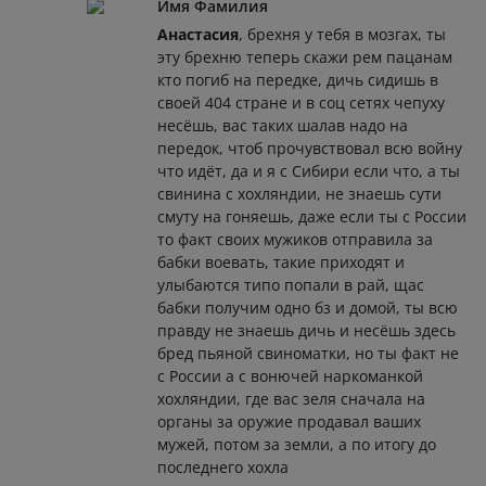
Имя Фамилия
Анастасия
, брехня у тебя в мозгах, ты
эту брехню теперь скажи рем пацанам
кто погиб на передке, дичь сидишь в
своей 404 стране и в соц сетях чепуху
несёшь, вас таких шалав надо на
передок, чтоб прочувствовал всю войну
что идёт, да и я с Сибири если что, а ты
свинина с хохляндии, не знаешь сути
смуту на гоняешь, даже если ты с России
то факт своих мужиков отправила за
бабки воевать, такие приходят и
улыбаются типо попали в рай, щас
бабки получим одно бз и домой, ты всю
правду не знаешь дичь и несёшь здесь
бред пьяной свиноматки, но ты факт не
с России а с вонючей наркоманкой
хохляндии, где вас зеля сначала на
органы за оружие продавал ваших
мужей, потом за земли, а по итогу до
последнего хохла