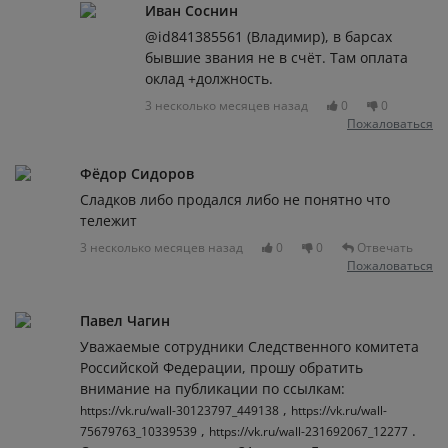
Иван Соснин
@id841385561 (Владимир), в барсах
бывшие звания не в счёт. Там оплата
оклад +должность.
3 несколько месяцев назад
0
0
Пожаловаться
Фёдор Сидоров
Сладков либо продался либо не понятно что
тележит
3 несколько месяцев назад
0
0
Отвечать
Пожаловаться
Павел Чагин
Уважаемые сотрудники Следственного комитета
Российской Федерации, прошу обратить
внимание на публикации по ссылкам:
,
https://vk.ru/wall-30123797_449138
https://vk.ru/wall-
,
.
75679763_10339539
https://vk.ru/wall-231692067_12277