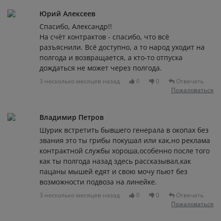
Юрий Алексеев
Спасибо, Александр!!
На счёт контрактов - спасибо, что всё
разъяснили. Всё доступно, а то народ уходит на
полгода и возвращается, а кто-то отпуска
дождаться не может через полгода.
3 несколько месяцев назад
0
0
Отвечать
Пожаловаться
Владимир Петров
Шурик встретить бывшего генерала в окопах без
звания это ты грибы покушал или как,но реклама
контрактной службы хороша,особенно после того
как ты полгода назад здесь рассказывал,как
пацаны мышей едят и свою мочу пьют без
возможности подвоза на линейке.
3 несколько месяцев назад
0
0
Отвечать
Пожаловаться