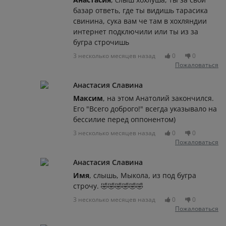
базар ответь, где ты видишь тарасика
свинина, сука вам че там в хохляндии
интернет подключили или ты из за
бугра строчишь
3 несколько месяцев назад
0
0
Пожаловаться
Анастасия Славина
Максим
, на этом Анатолий закончился.
Его "Всего доброго!" всегда указывало на
бессилие перед оппонентом)
3 несколько месяцев назад
0
0
Пожаловаться
Анастасия Славина
Имя
, слышь, Мыкола, из под бугра
строчу. 🤣🤣🤣🤣🤣🤣
3 несколько месяцев назад
0
0
Пожаловаться