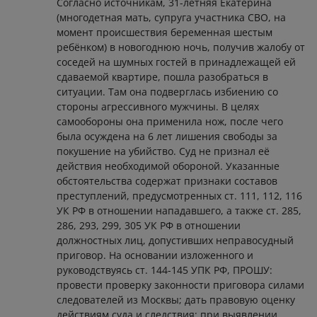
Согласно источникам, 31-летняя Екатерина
(многодетная мать, супруга участника СВО, на
момент происшествия беременная шестым
ребёнком) в новогоднюю ночь, получив жалобу от
соседей на шумных гостей в принадлежащей ей
сдаваемой квартире, пошла разобраться в
ситуации. Там она подверглась избиению со
стороны агрессивного мужчины. В целях
самообороны она применила нож, после чего
была осуждена на 6 лет лишения свободы за
покушение на убийство. Суд не признал её
действия необходимой обороной. Указанные
обстоятельства содержат признаки составов
преступлений, предусмотренных ст. 111, 112, 116
УК РФ в отношении нападавшего, а также ст. 285,
286, 293, 299, 305 УК РФ в отношении
должностных лиц, допустивших неправосудный
приговор. На основании изложенного и
руководствуясь ст. 144-145 УПК РФ, ПРОШУ:
провести проверку законности приговора силами
следователей из Москвы; дать правовую оценку
действиям суда и следствия; при выявлении