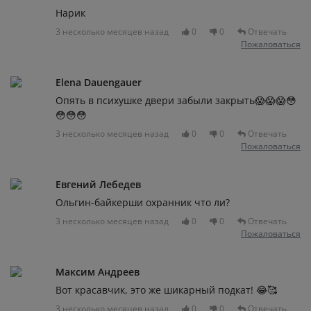
Нарик
3 несколько месяцев назад
0
0
Отвечать
Пожаловаться
Elena Dauengauer
Опять в психушке двери забыли закрыть😱😱😱😳
😳😳😳
3 несколько месяцев назад
0
0
Отвечать
Пожаловаться
Евгений Лебедев
Ольгин-байкерши охранник что ли?
3 несколько месяцев назад
0
0
Отвечать
Пожаловаться
Максим Андреев
Вот красавчик, это же шикарный подкат! 😂🥰
3 несколько месяцев назад
0
0
Отвечать