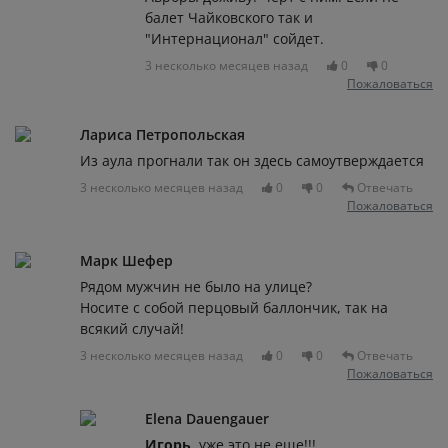
балет Чайковского так и
"Интернационал" сойдет.
3 несколько месяцев назад
0
0
Пожаловаться
Лариса Петропольская
Из аула прогнали так он здесь самоутверждается
3 несколько месяцев назад
0
0
Отвечать
Пожаловаться
Марк Шефер
Рядом мужчин не было на улице?
Носите с собой перцовый баллончик, так на
всякий случай!
3 несколько месяцев назад
0
0
Отвечать
Пожаловаться
Elena Dauengauer
Игорь
, уже это не еще!!!