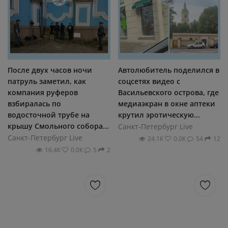
После двух часов ночи
Автолюбитель поделился в
патруль заметил, как
соцсетях видео с
компания руферов
Васильевского острова, где
взбиралась по
медиаэкран в окне аптеки
водосточной трубе на
крутил эротическую...
крышу Смольного собора...
Санкт-Петербург Live
Санкт-Петербург Live
24.1К
0.0К
54
12
16.4К
0.0К
5
2