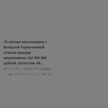
75-летняя пенсионерка с
Большой Разночинной
отжала курьеру
мошенников 162 950 000
рублей. Богатство ей...
ДТП и ЧП | Санкт-Петербург
116.9К
0.1К
117
245