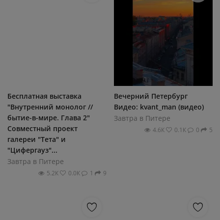
Бесплатная выставка
Вечерний Петербург
"Внутренний монолог //
Видео: kvant_man (видео)
бытие-в-мире. Глава 2"
Завтра в Питере
Совместный проект
4.6К
0.1К
0
5
галереи "Тета" и
"Цифергауз"...
Завтра в Питере
5.2К
0.0К
1
9