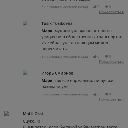
3 несколько месяцев назад
0
0
Пожаловаться
Tusik Tusikovna
Марк
, мужчин уже давно нет ни на
улицах ни в общественных транспортах.
Их сейчас уже по пальцам можно
пересчитать.
3 несколько месяцев назад
0
0
Пожаловаться
Игорь Смирнов
Марк
, так все нормально, пишут же ,
накидали уже
3 несколько месяцев назад
0
0
Пожаловаться
Matti Ossi
Сцуко, !!!
В Эмиратах , если бы такой уебан мигран такое