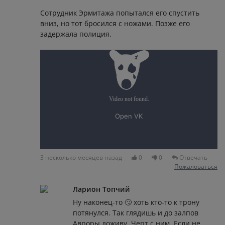
Сотрудник Эрмитажа попытался его спустить
вниз, но тот бросился с ножами. Позже его
задержала полиция.
3 несколько месяцев назад
0
0
Отвечать
Пожаловаться
Ларион Топчий
Ну наконец-то 🙄 хоть кто-то к трону
потянулся. Так глядишь и до залпов
Авроры доживу. Черт с ним. Если не