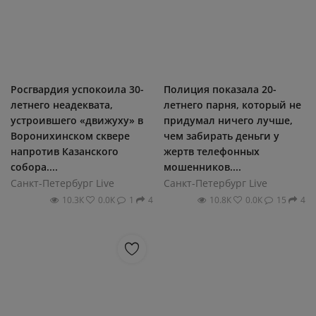
Росгвардия успокоила 30-
Полиция показала 20-
летнего неадеквата,
летнего парня, который не
устроившего «движуху» в
придумал ничего лучше,
Воронихинском сквере
чем забирать деньги у
напротив Казанского
жертв телефонных
собора....
мошенников....
Санкт-Петербург Live
Санкт-Петербург Live
10.3К
0.0К
1
4
10.8К
0.0К
15
4