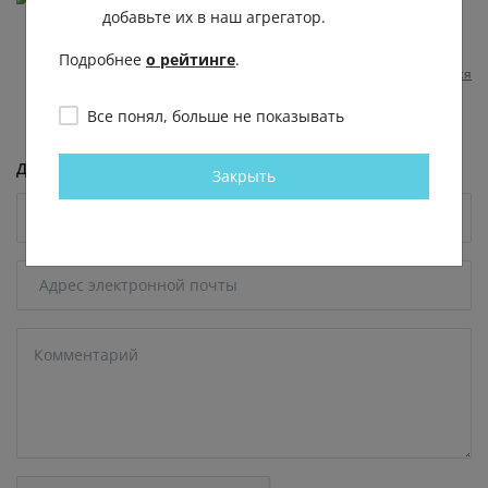
добавьте их в наш агрегатор.
Ему самому нужен охранник)
3 несколько месяцев назад
0
0
Отвечать
Подробнее
о рейтинге
.
Пожаловаться
Все понял, больше не показывать
Добавить комментарий
Закрыть