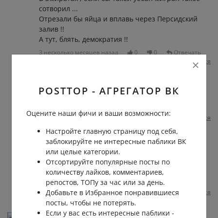
сотворил ...
Отрезали бы яйца и вплавь через Персидский
залив !!
А тут, блять, демократия !!
3 несколько месяцев назад
0
0
Отвечать
Пожаловаться
Михаил Цветков
POSTTOP - АГРЕГАТОР ВК
Matti
, mitä kuluu?
3 несколько месяцев назад
0
0
Оцените наши фичи и ваши возможности:
Пожаловаться
Настройте главную страницу под себя,
Sergey Kozlov
заблокируйте не интересные паблики ВК
Matti, Какая плять демократия? 🤣
или целые категории.
демократия и Россия несовместимые
Отсортируйте популярные посты по
вещи
количеству лайков, комментариев,
репостов, ТОПу за час или за день.
3 несколько месяцев назад
0
0
Добавьте в Избранное понравившиеся
Пожаловаться
посты, чтобы не потерять.
Если у вас есть интересные паблики -
Джим Де Гриз