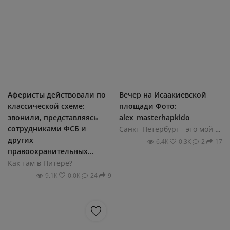
Аферисты действовали по
Вечер на Исаакиевской
классической схеме:
площади Фото:
звонили, представляясь
alex_masterhapkido
сотрудниками ФСБ и
Санкт-Петербург - это мой город!
других
6.4К
0.3К
2
17
правоохранительных...
Как там в Питере?
9.1К
0.0К
24
9