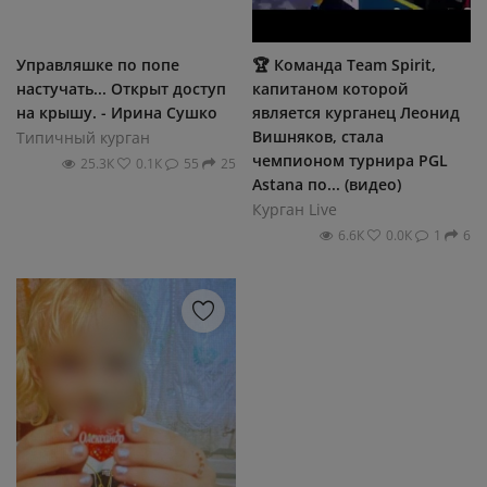
Управляшке по попе
🏆 Команда Team Spirit,
настучать... Открыт доступ
капитаном которой
на крышу. - Ирина Сушко
является курганец Леонид
Вишняков, стала
Типичный курган
чемпионом турнира PGL
25.3К
0.1К
55
25
Astana по... (видео)
Курган Live
6.6К
0.0К
1
6