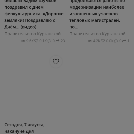
области Вадим Шумков
продолжаются работы по
поздравил с Днем
модернизации наиболее
физкультурника. «Дорогие
изношенных участков
земляки! Поздравляю с
тепловых магистралей,
Днём... (видео)
по...
Правительство Курганской области
Правительство Курганской области
9.6К
0.1К
0
23
4.2К
0.0К
0
1
Сегодня, 7 августа,
накануне Дня