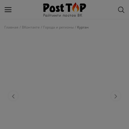
Главная
ВКонтакте
Города и регионы
Курган
Добавить
блог
ВКонтакте
Избранное
Контакты
О рейтинге
Статьи, обзоры
Войти