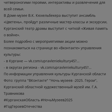
четвероногими героями, интерактивы и развлечения для
всей семьи.
В Доме-музее В.К. Кюхельбекера выступит ансамбль
«Цветень», пройдут различные мастер-классы и экскурсии,
Курганский театр драмы выступит с читкой «Живая память
о войне».
Более подробно с мероприятиями акции можно
познакомиться на странице во «Вконтакте» управления
культуры:
- в Кургане — vk.com/upravleniekultury45?...
- в округах региона - vk.com/upravleniekultury45?...
По информации управления культуры Курганской области
Фото: группа "ВКонтакте" "Ночь музеев -2025. Герои",
Курганский областной художественный музей им. Г.А.
Травникова
#КурганскаяОбласть #НочьМузеев2025
#ГодГероевОтечества