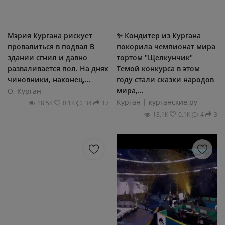
Мэрия Кургана рискует
✨ Кондитер из Кургана
провалиться в подвал В
покорила чемпионат мира
здании сгнил и давно
тортом "Щелкунчик"
разваливается пол. На днях
Темой конкурса в этом
чиновники, наконец,...
году стали сказки народов
мира,...
О, Курган
Курган | курганские.ру
18.5К
0.1К
34
17
13.1К
0.1К
4
3