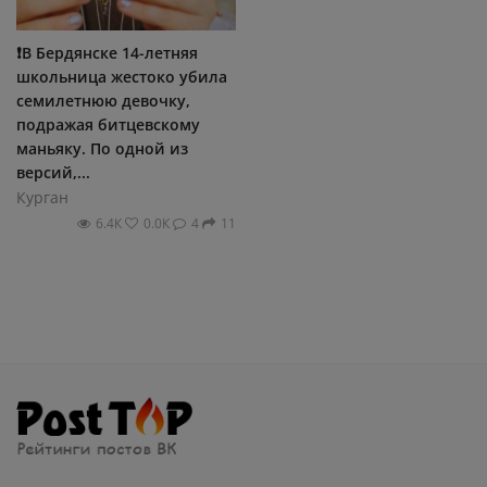
❗️В Бердянске 14-летняя
школьница жестоко убила
семилетнюю девочку,
подражая битцевскому
маньяку. По одной из
версий,...
Курган
6.4К
0.0К
4
11