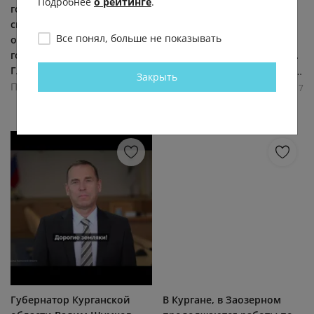
Подробнее
о рейтинге
.
говорит тренер
Белозерском округе близ
спортивной школы
деревни Бузан проходит
Все понял, больше не показывать
олимпийского резерва № 1
масштабный фестиваль
города Кургана Татьяна
«Едем на Савин». Тысячи...
Глазычева,... (видео)
Правительство Курганской области
Закрыть
Правительство Курганской области
6.5К
0.0К
0
7
1.3К
0.0К
0
1
Губернатор Курганской
В Кургане, в Заозерном