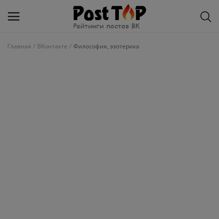
Главная
ВКонтакте
Философия, эзотерика
Добавить
блог
ВКонтакте
Избранное
Контакты
О рейтинге
Статьи, обзоры
Войти