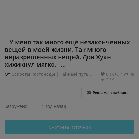
Регистрация
– У меня так много еще незаконченных
вещей в моей жизни. Так много
неразрешенных вещей. Дон Хуан
хихикнул мягко. –...
От
Секреты Кастанеды | Тайный путь..
0.1К
1
19
2.3К
Реклама в паблике
Загружено
1 год назад
Смотреть источник