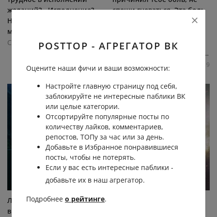
желаний? - Исполнение? -
спеши гневаться. Эта боль
Нет, вера в то, что они
выпрошена тобой у
могут сбыться. Ни одно...
Вселенной. Неосознанно,
ты...
Секреты Кастанеды | Тайный путь воина
POSTTOP - АГРЕГАТОР ВК
Секреты Кастанеды | Тайный путь воина
1.7К
0.1К
1
10
2.1К
0.1К
0
19
Оцените наши фичи и ваши возможности:
Настройте главную страницу под себя,
заблокируйте не интересные паблики ВК
или целые категории.
Отсортируйте популярные посты по
количеству лайков, комментариев,
репостов, ТОПу за час или за день.
Добавьте в Избранное понравившиеся
посты, чтобы не потерять.
Если у вас есть интересные паблики -
добавьте их в наш агрегатор.
Подробнее
о рейтинге
.
Люди очень любят найти
Судьба посылает нам
врага извне и обвинить его
повторение опыта с