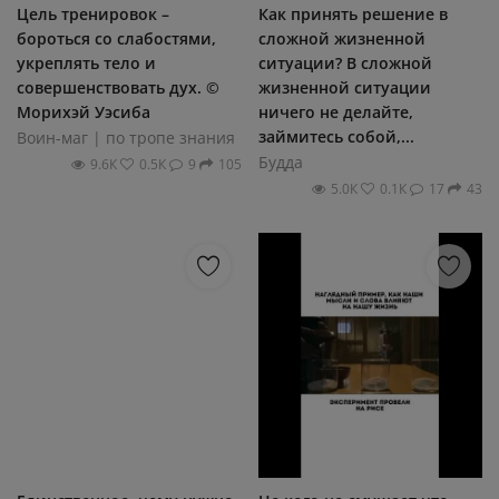
Цель тренировок –
Как принять решение в
бороться со слабостями,
сложной жизненной
укреплять тело и
ситуации? В сложной
совершенствовать дух. ©
жизненной ситуации
Морихэй Уэсиба
ничего не делайте,
займитесь собой,...
Воин-маг | по тропе знания
Будда
9.6К
0.5К
9
105
5.0К
0.1К
17
43