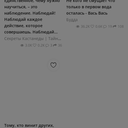
Единственное, чему нужно
Не кого не смущает что
научиться, – это
только в первом вода
наблюдение. Наблюдай!
осталась - Вась Вась
Наблюдай каждое
Будда
действие, которое
36.2К
0.6К
19
108
совершаешь. Наблюдай...
Секреты Кастанеды | Тайный путь воина
3.0К
0.2К
3
36
Тому, кто винит других,