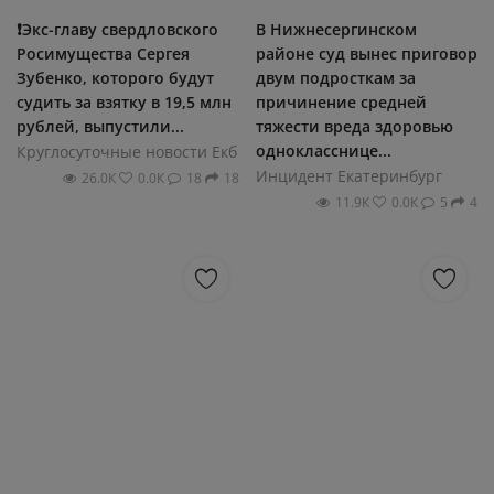
❗️Экс-главу свердловского
В Нижнесергинском
Росимущества Сергея
районе суд вынес приговор
Зубенко, которого будут
двум подросткам за
судить за взятку в 19,5 млн
причинение средней
рублей, выпустили...
тяжести вреда здоровью
однокласснице...
Круглосуточные новости Екб
Инцидент Екатеринбург
26.0К
0.0К
18
18
11.9К
0.0К
5
4