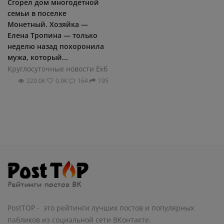
Сгорел дом многодетной
семьи в поселке
Монетный. Хозяйка —
Елена Тропина — только
неделю назад похоронила
мужа, который...
Круглосуточные новости Екб
220.0К
0.9К
164
195
PostTOP - это рейтинги лучших постов и популярных
пабликов из социальной сети ВКонтакте.