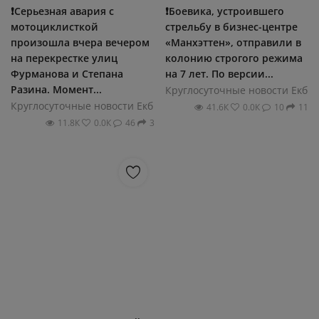
❗️Серьезная авария с
❗️Боевика, устроившего
мотоциклисткой
стрельбу в бизнес-центре
произошла вчера вечером
«Манхэттен», отправили в
на перекрестке улиц
колонию строгого режима
Фурманова и Степана
на 7 лет. По версии...
Разина. Момент...
Круглосуточные новости Екб
Круглосуточные новости Екб
41.6К
0.0К
10
11
11.8К
0.0К
46
3