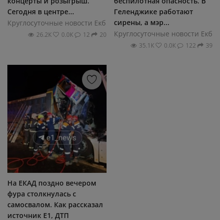
концерты и розыгрыш.
беспилотная опасность. В
Сегодня в центре...
Геленджике работают
сирены, а мэр...
Круглосуточные новости Екб
Круглосуточные новости Екб
26.2К
0.0К
12
20
35.1К
0.0К
122
39
На ЕКАД поздно вечером
фура столкнулась с
самосвалом. Как рассказал
источник E1, ДТП