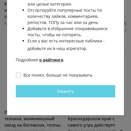
Как сообщает «Водоканал»,
люди, у которых есть эти
или целые категории.
набрать воду можно в
замечательные питомцы
Отсортируйте популярные посты по
количеству лайков, комментариев,
сети...
—...
репостов, ТОПу за час или за день.
Круглосуточные новости Екб
Круглосуточные новости Екб
Добавьте в Избранное понравившиеся
14.9К
0.0К
84
39
10.4К
0.0К
90
16
посты, чтобы не потерять.
Если у вас есть интересные паблики -
добавьте их в наш агрегатор.
Подробнее
о рейтинге
.
Все понял, больше не показывать
Закрыть
Пикми строительная
Пляжи — всё. В
техника, мимимишный
Краснодарском крае с
заезд на беговелах, толпы,
самого утра действует