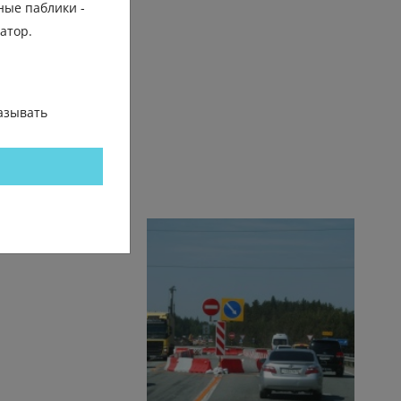
ные паблики -
трение
гатор.
азывать