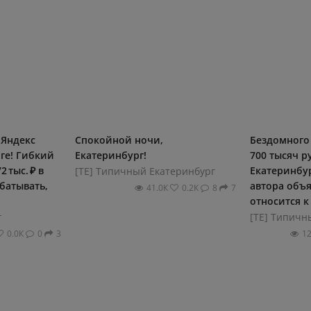
«Яндекс
Спокойной ночи,
Бездомного 
ге! Гибкий
Екатеринбург!
700 тысяч р
 тыс. ₽ в
Екатеринбур
[ТЕ] Типичный Екатеринбург
батывать,
автора объя
41.0К
0.2К
8
7
относится к 
г
[ТЕ] Типичн
0.0К
0
3
1