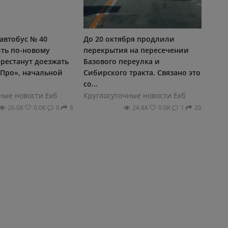
 автобус № 40
До 20 октября продлили
ить по-новому
перекрытия на пересечении
рестанут доезжать
Базового переулка и
 Про», начальной
Сибирского тракта. Связано это
со...
ные новости Екб
Круглосуточные новости Екб
26.0К
0.0К
0
8
24.8К
0.0К
1
20