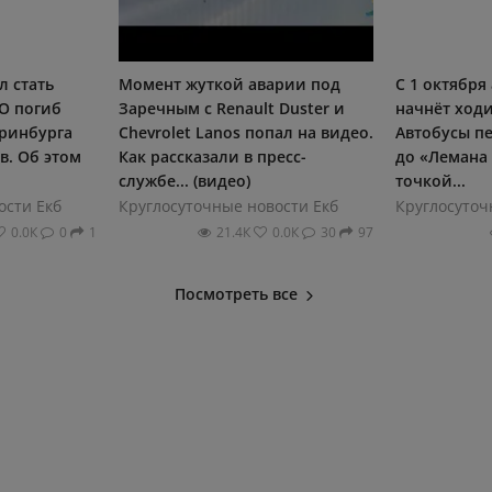
л стать
Момент жуткой аварии под
С 1 октября
О погиб
Заречным с Renault Duster и
начнёт ход
еринбурга
Chevrolet Lanos попал на видео.
Автобусы пе
в. Об этом
Как рассказали в пресс-
до «Лемана
службе... (видео)
точкой...
ости Екб
Круглосуточные новости Екб
Круглосуточ
0.0К
0
1
21.4К
0.0К
30
97
Посмотреть все