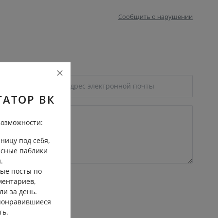
Сообщить о нарушении
ГАТОР ВК
озможности:
ницу под себя,
есные паблики
.
ые посты по
ментариев,
ли за день.
 понравившиеся
ть.