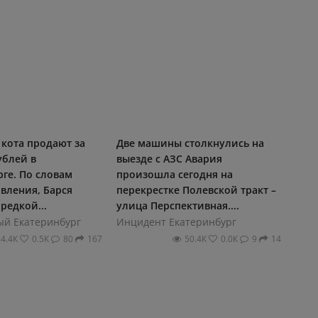
кота продают за
Две машины столкнулись на
ублей в
выезде с АЗС Авария
ге. По словам
произошла сегодня на
вления, Барся
перекрестке Полевской тракт –
редкой...
улица Перспективная....
ый Екатеринбург
Инцидент Екатеринбург
24.4К
0.5К
80
167
50.4К
0.0К
9
14