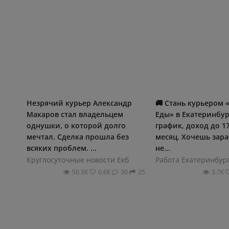
Незрячий курьер Александр
🚚 Стань курьером 
Макаров стал владельцем
Еды» в Екатеринбур
однушки, о которой долго
график, доход до 172
мечтал. Сделка прошла без
месяц. Хочешь зара
всяких проблем. ...
не...
Круглосуточные новости Екб
Работа Екатеринбур
50.3К
0.6К
30
25
3.7К