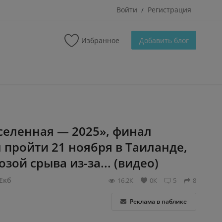
Войти
Регистрация
/
Избранное
Добавить блог
селенная — 2025», финал
 пройти 21 ноября в Таиланде,
озой срыва из-за... (видео)
Екб
16.2К
0К
5
8
Реклама в паблике