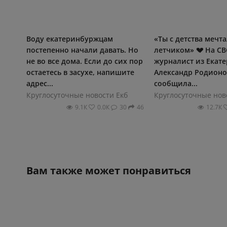
Воду екатеринбуржцам
«Ты с детства мечта
постепенно начали давать. Но
летчиком» 💔 На СВ
не во все дома. Если до сих пор
журналист из Екат
остаетесь в засухе, напишите
Александр Родионо
адрес...
сообщила...
Круглосуточные новости Екб
Круглосуточные нов
9.1К
0.0К
30
46
12.7К
Вам также может понравиться