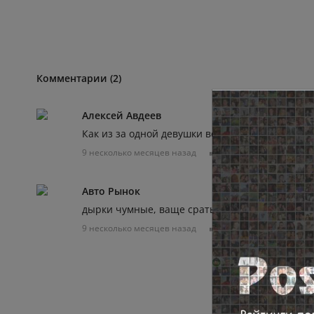
Комментарии (2)
Алексей Авдеев
Как из за одной девушки весь мир поссорился,
9 несколько месяцев назад
0
0
Отвечат
Авто Рынок
дырки чумные, ваще срать
9 несколько месяцев назад
0
0
Отвечат