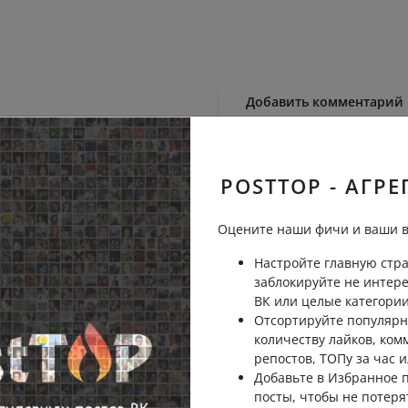
Добавить комментарий
 обычная история.
POSTTOP - АГРЕ
Пожаловаться
ь
Оцените наши фичи и ваши в
Настройте главную стра
заблокируйте не интер
Пожаловаться
ь
ВК или целые категории
Отсортируйте популярн
количеству лайков, ком
репостов, ТОПу за час и
Добавьте в Избранное
посты, чтобы не потеря