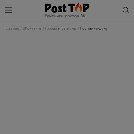
Главная
ВКонтакте
Города и регионы
Ростов-на-Дону
Добавить
блог
ВКонтакте
Избранное
Контакты
О рейтинге
Статьи, обзоры
Войти