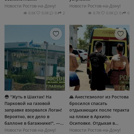
Новости Ростов-на-Дону!
Новости Ростов-на-Дону!
0.6К
0.0К
0
2
0.7К
0.0К
0
0
😳 "Жуть в Шaxтax! Ηa
🙏 Анестезиолог из Ростова
Πapκοвοй нa гaзοвοй
бросился спасать
зaпpaвκe взοpвaлcя Лοгaн!
отдыхающих после теракта
Βepοятнο, вce дeлο в
на пляже в Архипо-
бaллοнe в бaгaжниκe!", —...
Осиповке. Отдыхая в...
Новости Ростов-на-Дону!
Новости Ростов-на-Дону!