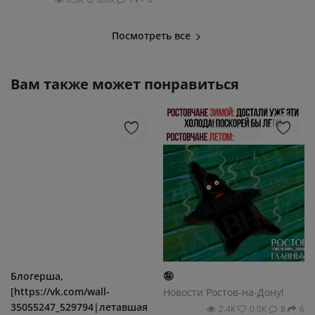
Посмотреть все
Вам также может понравиться
Блогерша,
🤪
[https://vk.com/wall-
Новости Ростов-на-Дону!
35055247_529794|летавшая
2.4К
0.0К
8
6