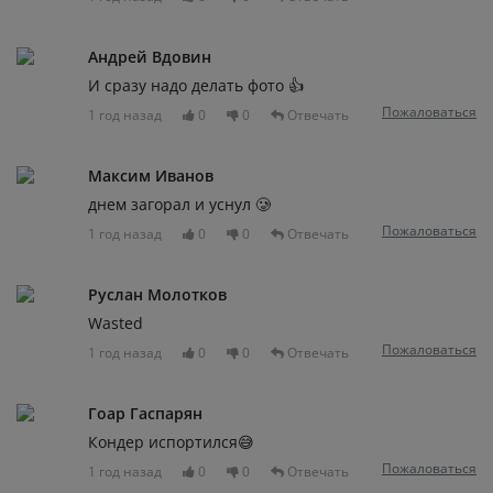
Андрей Вдовин
И сразу надо делать фото 👍
Пожаловаться
1 год назад
0
0
Отвечать
Максим Иванов
днем загорал и уснул 🥲
Пожаловаться
1 год назад
0
0
Отвечать
Руслан Молотков
Wasted
Пожаловаться
1 год назад
0
0
Отвечать
Гоар Гаспарян
Кондер испортился😅
Пожаловаться
1 год назад
0
0
Отвечать