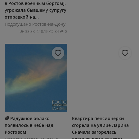
в Ростов военным бортом],
угрожала бывшему супругу
отправкой на...
Подслушано Ростов-на-Дону
33.3К
0.1К
34
8
🌈 Радужное облако
Квартира пенсионерки
появилось в небе над
сгорела на улице Ларина
Ростовом
Сначала загорелась
оконная рама лоджии,