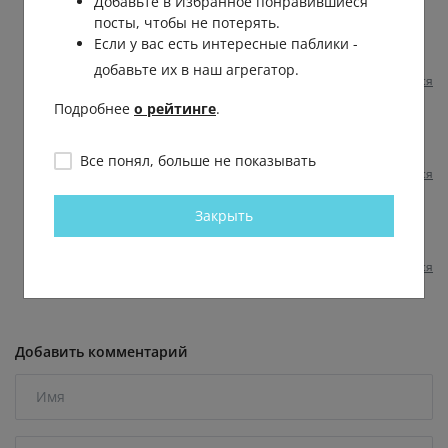
Добавьте в Избранное понравившиеся
посты, чтобы не потерять.
Александр Vegas
Если у вас есть интересные паблики -
Евгений
, 😂😂😂😂
добавьте их в наш агрегатор.
Пожаловаться
1 год назад
0
0
Подробнее
о рейтинге
.
Евгений Евгений
Василий
, так ты не засыпай так 😂
Все понял, больше не показывать
Пожаловаться
1 год назад
0
0
Закрыть
Андрей Вдовин
Василий
, любитель глину месить ??
Пожаловаться
1 год назад
0
0
Добавить комментарий