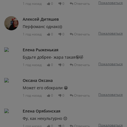
Пожаловаться
1 год назад
0
0
Отвечать
Алексей Дитяшев
Перфоманс однако))
Пожаловаться
1 год назад
0
0
Отвечать
Елена Рыженькая
Будьте добрее- жара такая🤪🤣
Пожаловаться
1 год назад
0
0
Отвечать
Оксана Оксана
Может его обокрали 😁
Пожаловаться
1 год назад
0
0
Отвечать
Елена Орябинская
Фу, как некультурно 😔
Пожаловаться
1 год назад
0
0
Отвечать