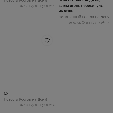
Новости Ростов-на-Дону!
затем огонь перекинулся
1.6К
0.0К
0
1
на вещи....
Нетипичный Ростов-на-Дону
57.9К
0.1К
18
22
🥵
Новости Ростов-на-Дону!
1.8К
0.0К
0
9