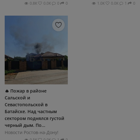
0.8К
0.0К
0
0
1.0К
0.0К
1
0
🔥 Пожар в районе
Сальской и
Севастопольской в
Батайске. Над частным
сектором поднялся густой
черный дым. По...
Новости Ростов-на-Дону!
0.5К
0.0К
1
0