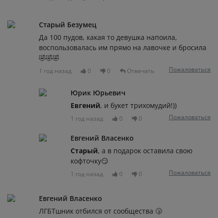
Старый Безумец
Да 100 пудов, какая то девушка напоила,
воспользовалась им прямо на лавочке и бросила
🤣🤣🤣
Пожаловаться
1 год назад
0
0
Отвечать
Юрик Юрьевич
Евгений
, и букет трихомудий!))
Пожаловаться
1 год назад
0
0
Евгений Власенко
Старый
, а в подарок оставила свою
кофточку😏
Пожаловаться
1 год назад
0
0
Евгений Власенко
ЛГБТшник отбился от сообщества 🤧