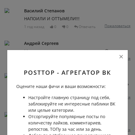
Василий Степанов
НАПОИЛИ И ОТТЫМЕЛИ!!!
Пожаловаться
1 год назад
0
0
Отвечать
Андрей Сергеев
Может он застрял и решил смириться😂
Пожаловаться
1 год назад
0
0
Отвечать
POSTTOP - АГРЕГАТОР ВК
Kostycho Sherzhukov
Ростов суровый город, могут без штанов оставить
Оцените наши фичи и ваши возможности:
😂😂😂
Пожаловаться
Настройте главную страницу под себя,
1 год назад
0
0
Отвечать
заблокируйте не интересные паблики ВК
или целые категории.
Василий Павлов
Отсортируйте популярные посты по
Проснулся,а очко горит как прикуриватель 🤣
количеству лайков, комментариев,
репостов, ТОПу за час или за день.
Пожаловаться
1 год назад
0
0
Отвечать