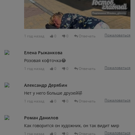
Пожаловаться
1 год назад
0
0
Отвечать
Елена Рыжанкова
Розовая кофточка😂
Пожаловаться
1 год назад
0
0
Отвечать
Александр Дерябин
Нет у него больше друзей🤣
Пожаловаться
1 год назад
0
0
Отвечать
Роман Данилов
Как говорится он художник, он так видит мир
Пожаловаться
1 год назад
0
0
Отвечать