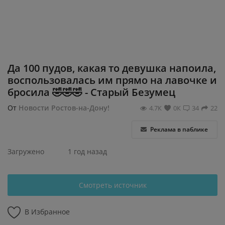
Регистрация
Да 100 пудов, какая то девушка напоила,
воспользовалась им прямо на лавочке и
бросила 🤣🤣🤣 - Старый Безумец
От
Новости Ростов-на-Дону!
4.7К
0К
34
22
Реклама в паблике
Загружено
1 год назад
Смотреть источник
В Избранное