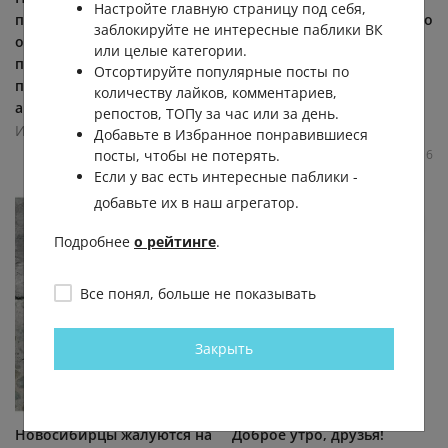
Настройте главную страницу под себя,
предприятия защищаются
осужден за мошенничество
заблокируйте не интересные паблики ВК
от дронов В Новосибирске
на 3,5 млн рублей Суд в
или целые категории.
промышленные
Бердске признал
Отсортируйте популярные посты по
предприятия и бизнесы
несовершеннолетнего
количеству лайков, комментариев,
активно внедряют...
виновным в...
репостов, ТОПу за час или за день.
Инцидент Новосибирск
Инцидент Новосибирск
Добавьте в Избранное понравившиеся
посты, чтобы не потерять.
13.7К
0.0К
27
15
20.6К
0.0К
28
6
Если у вас есть интересные паблики -
добавьте их в наш агрегатор.
Подробнее
о рейтинге
.
Все понял, больше не показывать
Закрыть
Новосибирцы жалуются на
Доброе утро, друзья!