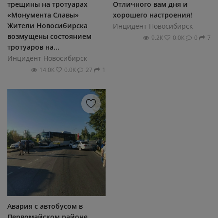
трещины на тротуарах
Отличного вам дня и
«Монумента Славы»
хорошего настроения!
Жители Новосибирска
Инцидент Новосибирск
возмущены состоянием
9.2К
0.0К
0
7
тротуаров на...
Инцидент Новосибирск
14.0К
0.0К
27
1
Авария с автобусом в
Первомайском районе