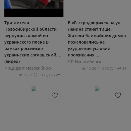
Три жителя
В «Гастродворике» на ул.
Новосибирской области
Ленина станет тише.
вернулись домой из
Жители ближайших домов
украинского плена В
пожаловались на
рамках российско-
ухудшение условий
украинских соглашений,...
проживания:...
(видео)
ЧП Новосибирск
Инцидент Новосибирск
12.0К
0.0К
4
11
15.0К
0.1К
27
5