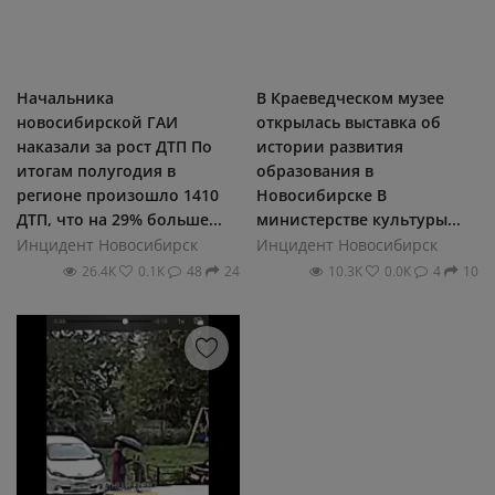
Начальника
В Краеведческом музее
новосибирской ГАИ
открылась выставка об
наказали за рост ДТП По
истории развития
итогам полугодия в
образования в
регионе произошло 1410
Новосибирске В
ДТП, что на 29% больше...
министерстве культуры...
Инцидент Новосибирск
Инцидент Новосибирск
26.4К
0.1К
48
24
10.3К
0.0К
4
10