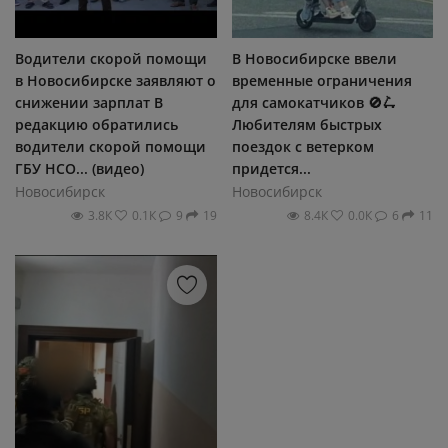
Водители скорой помощи
В Новосибирске ввели
в Новосибирске заявляют о
временные ограничения
снижении зарплат В
для самокатчиков 🚫🛴
редакцию обратились
Любителям быстрых
водители скорой помощи
поездок с ветерком
ГБУ НСО... (видео)
придется...
Новосибирск
Новосибирск
3.8К
0.1К
9
19
8.4К
0.0К
6
11