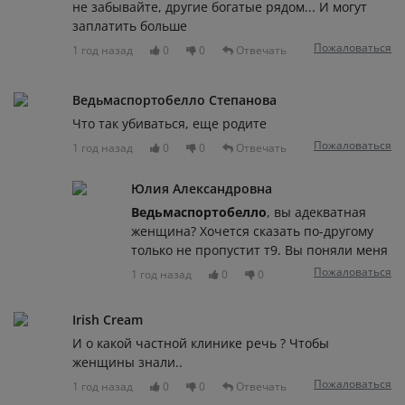
не забывайте, другие богатые рядом... И могут
заплатить больше
Пожаловаться
1 год назад
0
0
Отвечать
Ведьмаспортобелло Степанова
Что так убиваться, еще родите
Пожаловаться
1 год назад
0
0
Отвечать
Юлия Александровна
Ведьмаспортобелло
, вы адекватная
женщина? Хочется сказать по-другому
только не пропустит т9. Вы поняли меня
Пожаловаться
1 год назад
0
0
Irish Cream
И о какой частной клинике речь ? Чтобы
женщины знали..
Пожаловаться
1 год назад
0
0
Отвечать