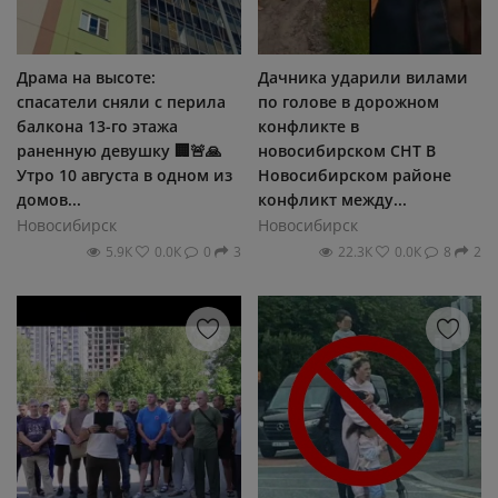
Драма на высоте:
Дачника ударили вилами
спасатели сняли с перила
по голове в дорожном
балкона 13-го этажа
конфликте в
раненную девушку 🏢🚨🙏
новосибирском СНТ В
Утро 10 августа в одном из
Новосибирском районе
домов...
конфликт между...
Новосибирск
Новосибирск
5.9К
0.0К
0
3
22.3К
0.0К
8
2