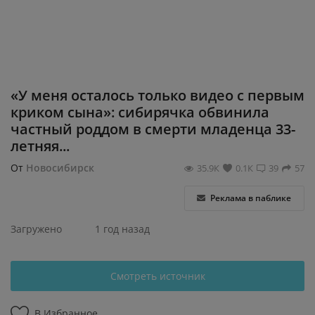
Регистрация
«У меня осталось только видео с первым
криком сына»: сибирячка обвинила
частный роддом в смерти младенца 33-
летняя...
От
Новосибирск
35.9К
0.1К
39
57
Реклама в паблике
Загружено
1 год назад
Смотреть источник
В Избранное