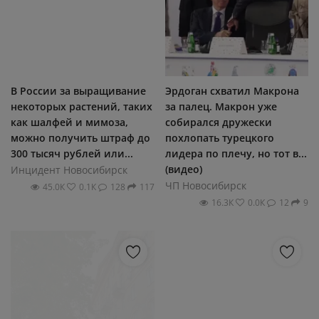
В России за выращивание
Эрдоган схватил Макрона
некоторых растений, таких
за палец. Макрон уже
как шалфей и мимоза,
собирался дружески
можно получить штраф до
похлопать турецкого
300 тысяч рублей или...
лидера по плечу, но тот в...
(видео)
Инцидент Новосибирск
ЧП Новосибирск
45.0К
0.1К
128
117
16.3К
0.0К
12
9