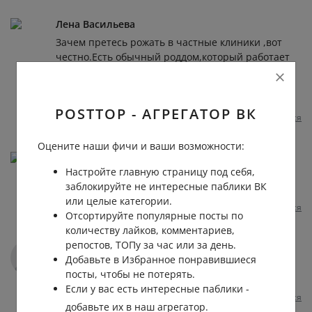
Лена Васильева
Зачем претесь рожать в частные клиники ,вот
честно.Есть обычный роддом,который работает
по назначению,где оборудование
,реанимация.Врачи плохие? Так судя по
автору,они и в частных плохие.
POSTTOP - АГРЕГАТОР ВК
Пожаловаться
1 год назад
0
0
Отвечать
Оцените наши фичи и ваши возможности:
Натали Вельмакина
Настройте главную страницу под себя,
Сейчас в частных клиниках , очень много
заблокируйте не интересные паблики ВК
смертельных случаев (и не только при родах
или целые категории.
Пожаловаться
1 год назад
0
0
Отвечать
Отсортируйте популярные посты по
количеству лайков, комментариев,
репостов, ТОПу за час или за день.
Админ паблика
Добавьте в Избранное понравившиеся
‼ Новости Новосибирска без цензуры —>
посты, чтобы не потерять.
t.me/+caNRf-kZpiRkMWEy
Если у вас есть интересные паблики -
Пожаловаться
1 год назад
0
0
Отвечать
добавьте их в наш агрегатор.