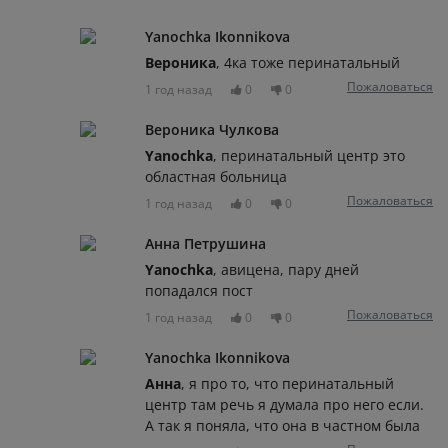
Yanochka Ikonnikova
Вероника
, 4ка тоже перинатальный
Пожаловаться
1 год назад
0
0
Вероника Чулкова
Yanochka
, перинатальный центр это
областная больница
Пожаловаться
1 год назад
0
0
Анна Петрушина
Yanochka
, авицена, пару дней
попадался пост
Пожаловаться
1 год назад
0
0
Yanochka Ikonnikova
Анна
, я про то, что перинатальный
центр там речь я думала про него если.
А так я поняла, что она в частном была