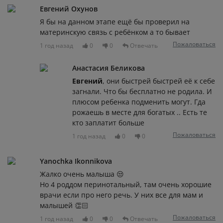
Евгений Охунов
Я бы на данном этапе ещё бы проверил на
материнскую связь с ребёнком а то бывает
Пожаловаться
1 год назад
0
0
Отвечать
Анастасия Беликова
Евгений
, они быстрей быстрей её к себе
загнали. Что бы бесплатно не родила. И
плюсом ребенка подменить могут. Гда
рожаешь в месте для богатых .. Есть те
кто заплатит больше
Пожаловаться
1 год назад
0
0
Yanochka Ikonnikova
Жалко очень малыша 😒
Но 4 роддом перинотальный, там очень хорошие
врачи если про него речь. У них все для мам и
малышей 👏🏻
Пожаловаться
1 год назад
0
0
Отвечать