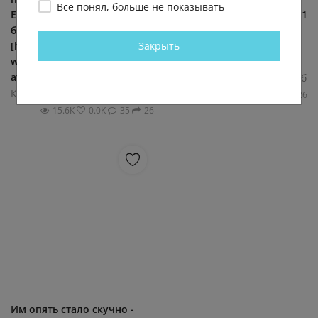
Все понял, больше не показывать
Екатеринбурге
w=wall-53911449_5413992|11
беспилотники
беспилотников атаковали
Закрыть
[https://vk.ru/e1news?
Екатеринбург.]
w=wall-53911449_5413992|
Губернатор...
атаковали...
Круглосуточные новости Екб
Круглосуточные новости Екб
16.9К
0.0К
37
126
15.6К
0.0К
35
26
Им опять стало скучно -