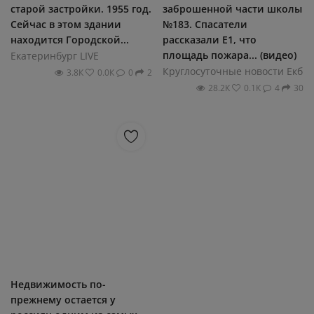
старой застройки. 1955 год.
заброшенной части школы
Сейчас в этом здании
№183. Спасатели
находится Городской...
рассказали Е1, что
площадь пожара... (видео)
Екатеринбург LIVE
Круглосуточные новости Екб
3.8К
0.0К
0
2
28.2К
0.1К
4
30
Недвижимость по-
прежнему остается у