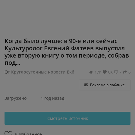
Регистрация
Когда было лучше: в 90-е или сейчас
Культуролог Евгений Фатеев выпустил
уже вторую книгу о том периоде, собрав
под...
От
Круглосуточные новости Екб
17К
0К
7
6
Реклама в паблике
Загружено
1 год назад
Смотреть источник
В Избранное