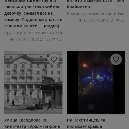
В Нижнем Тагиле группа
Вот кто знаменитости - Лев
школьниц жестоко избила
Крайников
девочку, снимая все на
Круглосуточные новости Екб
камеру. Подростки учатся в
16.5К
0.4К
21
23
седьмом классе. ... (видео)
Круглосуточные новости Екб
119.1К
0.7К
498
456
Улица Свердлова, 30.
На Пехотинцев, 4а
Кинотеатр «Урал» на фоне
полыхает крыша