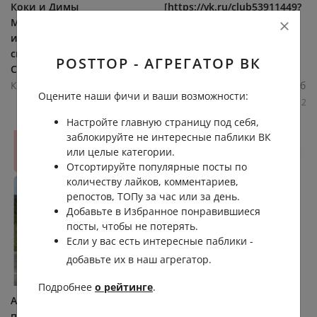
Коки и Димы
[https://vk.ru/club53911449?
Масленникова Клава Кока
w=wall-53911449_5414421|
и Дима Масленников
погибший в сгоревшей]
сыграли свадьбу в усадьбе
Chevrolet — Дмитрий
POSTTOP - АГРЕГАТОР ВК
Середниково,... (видео)
Степанчук. Об...
Круглосуточные новости Екб
Круглосуточные новости Екб
Оцените наши фичи и ваши возможности:
0.7К
0.0К
12
9
13.4К
0.0К
4
12
Настройте главную страницу под себя,
заблокируйте не интересные паблики ВК
или целые категории.
Отсортируйте популярные посты по
количеству лайков, комментариев,
репостов, ТОПу за час или за день.
Добавьте в Избранное понравившиеся
посты, чтобы не потерять.
Если у вас есть интересные паблики -
добавьте их в наш агрегатор.
Подробнее
о рейтинге
.
А что теперь будет с
Сегодня утром
посылками? В
[https://vk.ru/e1news?