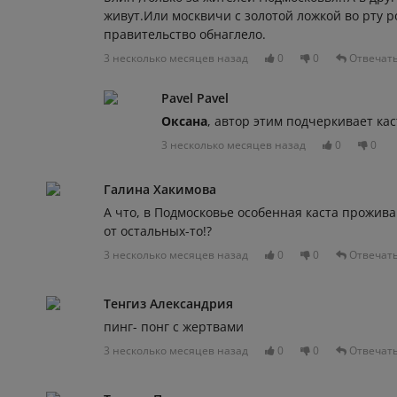
живут.Или москвичи с золотой ложкой во рту 
правительство обнаглело.
3 несколько месяцев назад
0
0
Отвечат
Pavel Pavel
Оксана
, автор этим подчеркивает ка
3 несколько месяцев назад
0
0
Галина Хакимова
А что, в Подмосковье особенная каста прожива
от остальных-то!?
3 несколько месяцев назад
0
0
Отвечат
Тенгиз Александрия
пинг- понг с жертвами
3 несколько месяцев назад
0
0
Отвечат