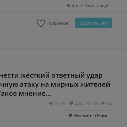
Войти
Регистрация
/
Избранное
Добавить блог
нести жёсткий ответный удар
очную атаку на мирных жителей
акое мнение...
417.4К
2.3К
710
166
Реклама в паблике