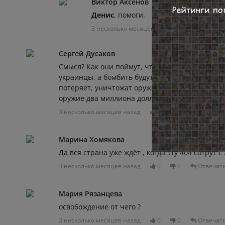
Виктор Аксенов
Денис
, помоги.
3 несколько месяцев назад
0
0
Сергей Дусаков
Смысл? Как они поймут, что это удар возмезди
украинцы, а бомбить будут склады без украинц
потеряет, уничтожат оружия на миллион долла
оружие два миллиона долларов.
3 несколько месяцев назад
0
0
Отвечат
Марина Хомякова
Да вся страна уже ждёт , когда эту 404 сотрут 
3 несколько месяцев назад
0
0
Отвечат
Мария Рязанцева
освобождение от чего ?
3 несколько месяцев назад
0
0
Отвечат