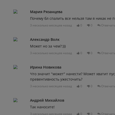
Мария Рязанцева
Почему бл спалить все нельзя там я никак не 
3 несколько месяцев назад
0
0
Отвечат
Александр Волк
Может но за чем?:)))
3 несколько месяцев назад
0
0
Отвечат
Ирина Новикова
Что значит "может" нанести? Может хватит пус
превентивность ужесточить?
3 несколько месяцев назад
0
0
Отвечат
Андрей Михайлов
Так наносите!
3 несколько месяцев назад
0
0
Отвечат