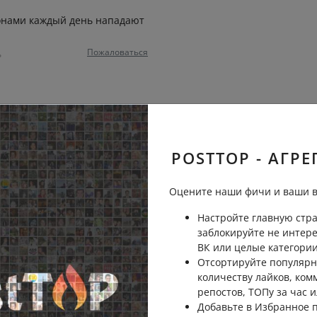
ронами каждый день нападают
Пожаловаться
ь
Пожаловаться
ь
POSTTOP - АГРЕ
аша армия уверенно
Оцените наши фичи и ваши в
ы одни поражения
Пожаловаться
Настройте главную стра
заблокируйте не интер
ВК или целые категории
Отсортируйте популярн
количеству лайков, ком
Пожаловаться
ь
репостов, ТОПу за час и
Добавьте в Избранное