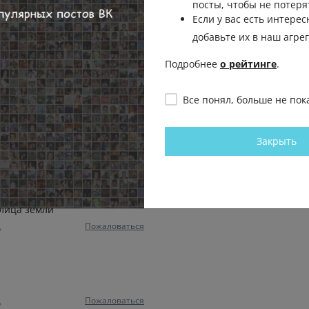
посты, чтобы не потеря
Если у вас есть интерес
добавьте их в наш агре
Пожаловаться
Подробнее
о рейтинге
.
я? Дроны запускали одни
Все понял, больше не пок
ев. Украина ничего не
ров, Европа выделит на
Закрыть
Пожаловаться
ь
с лица земли
Пожаловаться
ь
Пожаловаться
ь