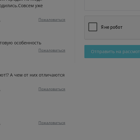
родились.Совсем уже
Пожаловаться
ь
стовую особенность
Пожаловаться
Отправить на рассмо
ют!? А чем от них отличаются
Пожаловаться
ь
Пожаловаться
ь