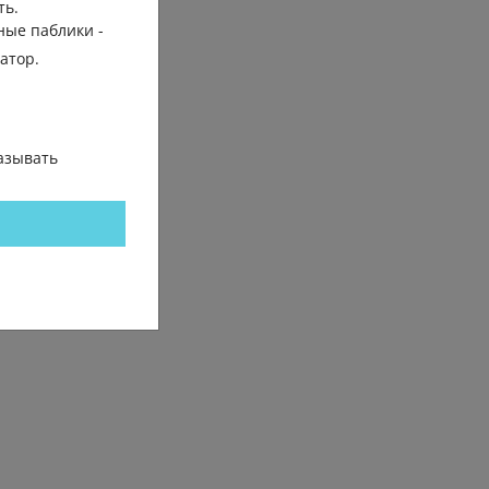
ть.
ные паблики -
гатор.
азывать