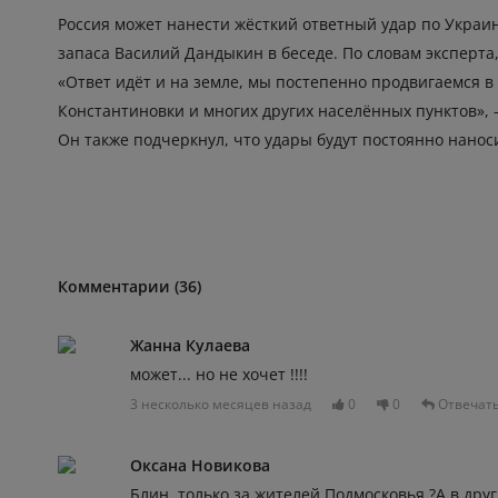
Россия может нанести жёсткий ответный удар по Украи
запаса Василий Дандыкин в беседе. По словам эксперта
«Ответ идёт и на земле, мы постепенно продвигаемся в
Константиновки и многих других населённых пунктов», —
Он также подчеркнул, что удары будут постоянно нанос
Комментарии (36)
Жанна Кулаева
может... но не хочет !!!!
3 несколько месяцев назад
0
0
Отвечат
Оксана Новикова
Блин ,только за жителей Подмосковья.?А в дру