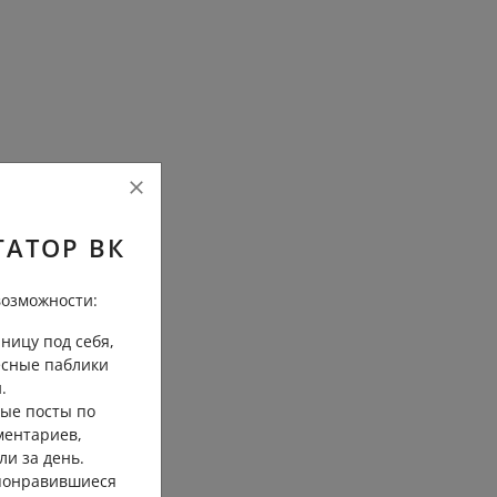
ГАТОР ВК
озможности:
ницу под себя,
есные паблики
.
ые посты по
ментариев,
ли за день.
 понравившиеся