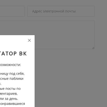
ГАТОР ВК
озможности:
ницу под себя,
есные паблики
трение
.
ые посты по
ментариев,
ли за день.
 понравившиеся