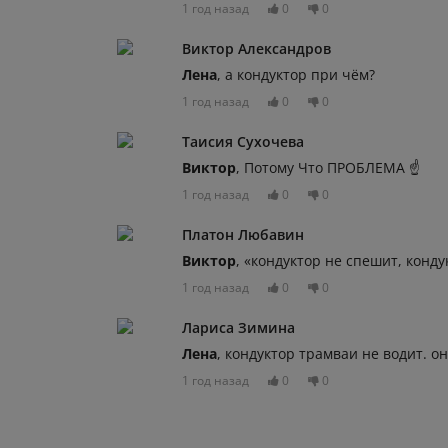
1 год назад
0
0
Виктор Александров
Лена
, а кондуктор при чём?
1 год назад
0
0
Таисия Сухочева
Виктор
, Потому Что ПРОБЛЕМА ☝️
1 год назад
0
0
Платон Любавин
Виктор
, «кондуктор не спешит, конд
1 год назад
0
0
Лариса Зимина
Лена
, кондуктор трамваи не водит. 
1 год назад
0
0