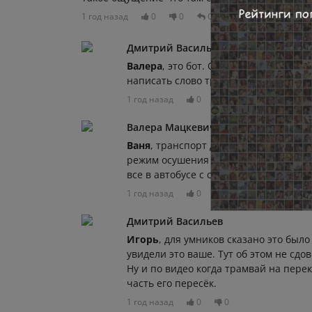
1 год назад
0
0
Отвечать
Дмитрий Васильев
Валера
, это бот. Они в каждой степе
написать слово транспорт
1 год назад
0
0
Валера Мацкевич
Ваня
, транспорт да, но пока водител
режим осушения салона или в охлажде
все в автобусе с сырыми окнами
1 год назад
0
0
Дмитрий Васильев
Игорь
, для умников сказано это было 
увидели это ваше. Тут об этом не сдов
Ну и по видео когда трамвай на пере
часть его пересёк.
1 год назад
0
0