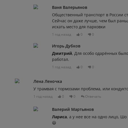
Ваня Валерьянов
Общественный транспорт в России ст
Сейчас он даже лучше, чем был раньш
искать место для парковки
1 год назад
0
0
Игорь Дубков
Дмитрий
, Для особо одарённых было
работал.
1 год назад
0
0
Лена Леночка
У трамвая с тормозами проблема, или кондукто
1 год назад
0
0
Отвечать
Валерий Мартьянов
Лариса
, а у нее все на одно лицо, Шо
😃