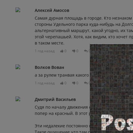
Алексей Амосов
Самая дурная площадь в городе. Кто незнаком 
стороны Удельного парка куда-нибудь на Дол
альтернативный маршрут, какой угодно, их та
этой черепашьей. Хотя, как видим, кто хочет 
в таком месте.
1 год назад
0
0
Отвечать
Волков Вован
а за рулем транвая какого полу существо было
1 год назад
0
0
Отвечать
Дмитрий Васильев
Судя по началу движения с комендантского. В
попер на красный. В этот раз не фортануло
Эти недалекие постоянно на красный едут, вы
Такое ощущение что там строгий отбор на нед