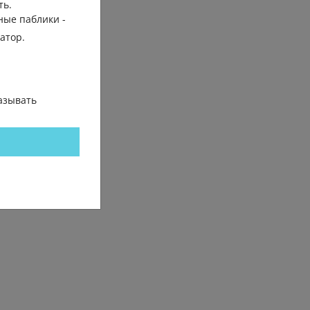
ть.
ные паблики -
гатор.
азывать