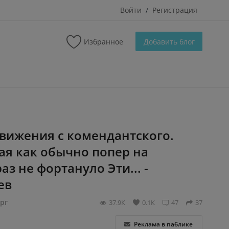
Войти
Регистрация
/
Избранное
Добавить блог
движения с комендантского.
ая как обычно попер на
аз не фортануло Эти... -
ев
рг
37.9К
0.1К
47
37
Реклама в паблике