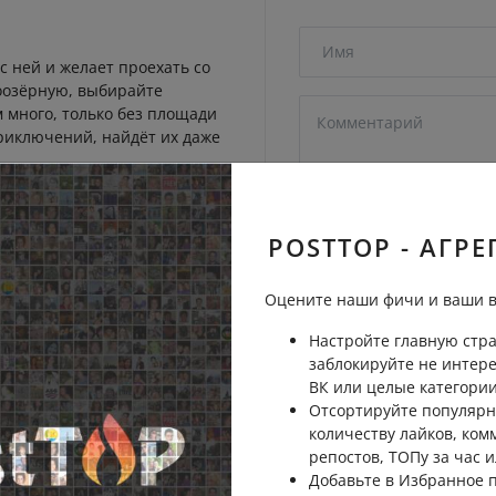
с ней и желает проехать со
гоозёрную, выбирайте
м много, только без площади
приключений, найдёт их даже
Пожаловаться
POSTTOP - АГРЕ
?
Оцените наши фичи и ваши в
Пожаловаться
Настройте главную стра
заблокируйте не интер
Отправить на рассмо
ВК или целые категории
одителя. Трамвая как обычно
Отсортируйте популярн
количеству лайков, ком
репостов, ТОПу за час и
пираютсч на перекресток.
Добавьте в Избранное
алеких