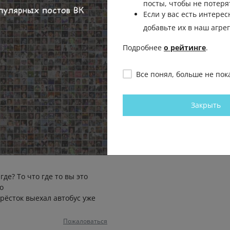
посты, чтобы не потеря
Пожаловаться
Если у вас есть интерес
добавьте их в наш агре
Подробнее
о рейтинге
.
ни отписываются если
Пожаловаться
Все понял, больше не пок
Закрыть
я не пнешь, кондиционер в
ние он хрен запустит. И едут
Пожаловаться
где? То что где то вы это
о
крёсток выехал автобус уже
Пожаловаться