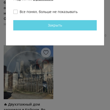
бросился спасать
Сальской и
отдыхающих после теракта
Севастопольской в
Все понял, больше не показывать
на пляже в Архипо-
Батайске. Над частным
Осиповке. Отдыхая в...
сектором поднялся густой
черный дым. По...
Новости Ростов-на-Дону!
Закрыть
Новости Ростов-на-Дону!
1.0К
0.0К
1
0
0.5К
0.0К
1
0
🔥 Двухэтажный дом
загорелся в Койсуге. Во