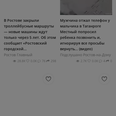
В Ростове закрыли
Мужчина отжал телефон у
троллейбусные маршруты
мальчика в Таганроге
— новые машины ждут
Местный попросил
только через 5 лет. Об этом
ребенка позвонить и,
сообщает «Ростовский
игнорируя все просьбы
городской...
вернуть... (видео)
Ростов Главный
Подслушано Ростов-на-Дону
28.8К
0.0К
76
298
2.7К
0.0К
4
0