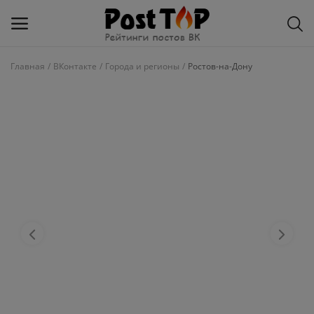
Главная
ВКонтакте
Города и регионы
Ростов-на-Дону
Добавить
блог
ВКонтакте
Избранное
Контакты
О рейтинге
Статьи, обзоры
Войти