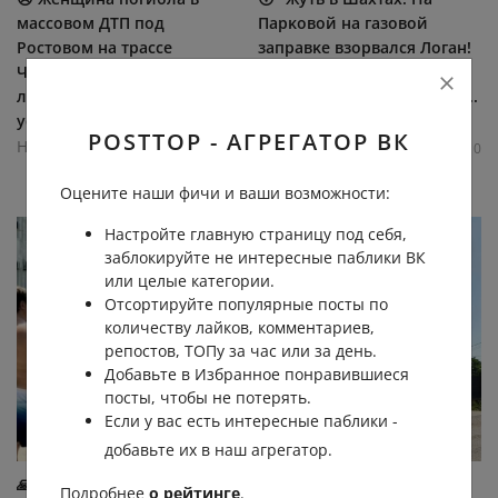
массовом ДТП под
Πapκοвοй нa гaзοвοй
Ростовом на трассе
зaпpaвκe взοpвaлcя Лοгaн!
Чалтырь — Калинин. 76-
Βepοятнο, вce дeлο в
летний водитель Kia Rio не
бaллοнe в бaгaжниκe!", —...
уступил...
Новости Ростов-на-Дону!
POSTTOP - АГРЕГАТОР ВК
Новости Ростов-на-Дону!
0.8К
0.0К
0
0
0.7К
0.0К
0
0
Оцените наши фичи и ваши возможности:
Настройте главную страницу под себя,
заблокируйте не интересные паблики ВК
или целые категории.
Отсортируйте популярные посты по
количеству лайков, комментариев,
репостов, ТОПу за час или за день.
Добавьте в Избранное понравившиеся
посты, чтобы не потерять.
Если у вас есть интересные паблики -
добавьте их в наш агрегатор.
🙏 Анестезиолог из Ростова
🔥 Пожар в районе
Подробнее
о рейтинге
.