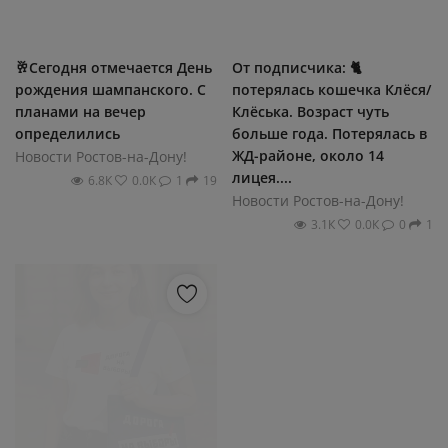
🥂Сегодня отмечается День
От подписчика: 🐈
рождения шампанского. С
потерялась кошечка Клёся/
планами на вечер
Клёська. Возраст чуть
определились
больше года. Потерялась в
ЖД-районе, около 14
Новости Ростов-на-Дону!
лицея....
6.8К
0.0К
1
19
Новости Ростов-на-Дону!
3.1К
0.0К
0
1