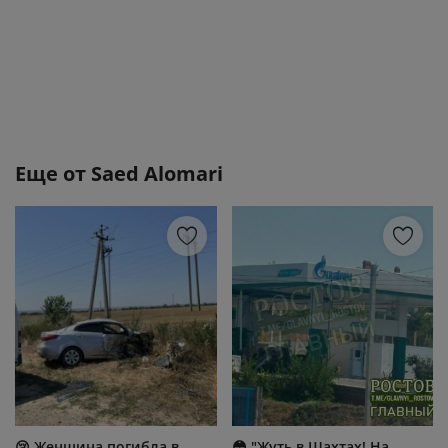
Еще от
Saed Alomari
😢 Женщина погибла в
😳 "Жуть в Шaxтax! Ηa