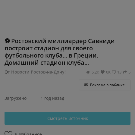
Регистрация
⚽️ Ростовский миллиардер Саввиди
построит стадион для своего
футбольного клуба... в Греции.
Домашний стадион клуба...
От
Новости Ростов-на-Дону!
5.2К
0К
13
5
Реклама в паблике
Загружено
1 год назад
Смотреть источник
В Избранное