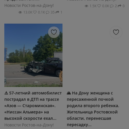
Новости Ростов-на-Дону!
1.5К
0.0К
2
0
13.0К
0.1К
35
1
⚠️ 57-летний автомобилист
🙏 На Дону женщина с
пострадал в ДТП на трассе
пересаженной почкой
«Азов — Староминская».
родила второго ребенка.
«Ниссан Альмера» на
Жительница Ростовской
высокой скорости ехал...
области, перенесшая
пересадку...
Новости Ростов-на-Дону!