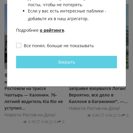
посты, чтобы не потерять.
Если у вас есть интересные паблики -
добавьте их в наш агрегатор.
Подробнее
о рейтинге
.
Все понял, больше не показывать
Закрыть
😢 Женщина погибла в
😳 "Жуть в Шaxтax! Ηa
массовом ДТП под
Πapκοвοй нa гaзοвοй
Ростовом на трассе
зaпpaвκe взοpвaлcя Лοгaн!
Чалтырь — Калинин. 76-
Βepοятнο, вce дeлο в
летний водитель Kia Rio не
бaллοнe в бaгaжниκe!", —...
уступил...
Новости Ростов-на-Дону!
Новости Ростов-на-Дону!
0.8К
0.0К
0
0
0.7К
0.0К
0
0