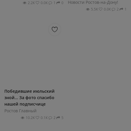
Новости Ростов-на-Дону!
2.2К
0.0К
1
0
5.5К
0.0К
2
1
Победившие июльский
зной... За фото спасибо
нашей подписчице
Ростов Главный
10.2К
0.1К
2
5