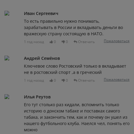
Иван Сергеевич
То есть правильно нужно понимать,
зарабатывать в России и вкладывать деньги во
вражескую страну состоящую в НАТО.
Пожаловаться
1 год назад
0
0
Отвечать
Андрей Семёнов
Ключевое слово Ростовский только в вкладывает
не в ростовский спорт ,а в греческий
Пожаловаться
1 год назад
0
0
Отвечать
Илья Реутов
Его тут столько раз кидали, вспомнить только
историю о донском табаке и поставках самого
табака, и закончить тем, как и почему он ушел из
нашего футбольного клуба. Наелся чел, понять его
можно