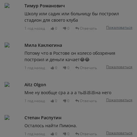
Тимур Романович
Школу или садик или больницу бы построил
стадион для своего клуба
Пожаловаться
1 год назад
0
0
Отвечать
Мила Каклюгина
Потому что в Ростове он колесо обозрения
построил и деньги качает😂😂
Пожаловаться
1 год назад
0
0
Отвечать
Aitz Olgon
Мне ну вообще сра а а а ть💩💩💩на него
Пожаловаться
1 год назад
0
0
Отвечать
Степан Распутин
Осталось найти Пимона.
Пожаловаться
1 год назад
0
0
Отвечать