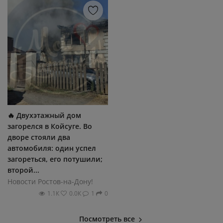
🔥 Двухэтажный дом
загорелся в Койсуге. Во
дворе стояли два
автомобиля: один успел
загореться, его потушили;
второй...
Новости Ростов-на-Дону!
1.1К
0.0К
1
0
Посмотреть все