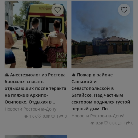
🙏 Анестезиолог из Ростова
🔥 Пожар в районе
бросился спасать
Сальской и
отдыхающих после теракта
Севастопольской в
на пляже в Архипо-
Батайске. Над частным
Осиповке. Отдыхая в...
сектором поднялся густой
черный дым. По...
Новости Ростов-на-Дону!
Новости Ростов-на-Дону!
1.0К
0.0К
1
0
0.5К
0.0К
1
0