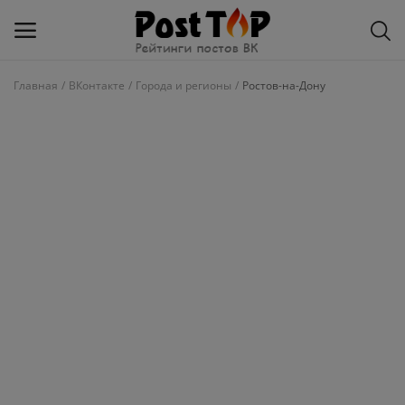
Главная
ВКонтакте
Города и регионы
Ростов-на-Дону
Добавить
блог
ВКонтакте
Избранное
Контакты
О рейтинге
Статьи, обзоры
Войти