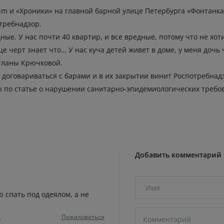
um и «Хроники» на главной барной улице Петербурга «Фонтанк
требнадзор.
ные. У нас почти 40 квартир, и все вредные, потому что не хот
ще черт знает что… У нас куча детей живет в доме, у меня до
тланы Крючковой.
 договариваться с барами и в их закрытии винит Роспотребна
ы по статье о нарушении санитарно-эпидемиологических требо
Добавить комментарий
 спать под одеялом, а не
Пожаловаться
ь