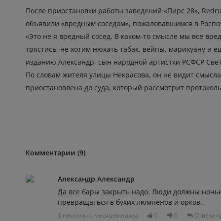
После приостановки работы заведений «Пирс 28», Redr
объявили «вредным соседом», пожаловавшимся в Роспо
«Это не я вредный сосед. В каком-то смысле мы все вред
трястись, не хотим нюхать табак, вейпы, марихуану и е
изданию Александр, сын народной артистки РСФСР Све
По словам жителя улицы Некрасова, он не видит смысла
приостановлена до суда, который рассмотрит протокол
Комментарии (9)
Александр Александр
Да все бары закрыть надо. Люди должны ночью
превращаться в бухих люмпенов и орков..
3 несколько месяцев назад
0
0
Отвечат