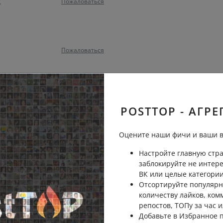
Пожаловаться
ь
Пожаловаться
Пожаловаться
POSTTOP - АГРЕ
ись?
Оцените наши фичи и ваши в
Пожаловаться
Настройте главную стра
заблокируйте не интер
ВК или целые категории
ишина и много зелени
Отсортируйте популярн
Пожаловаться
количеству лайков, ком
ь
репостов, ТОПу за час и
Добавьте в Избранное