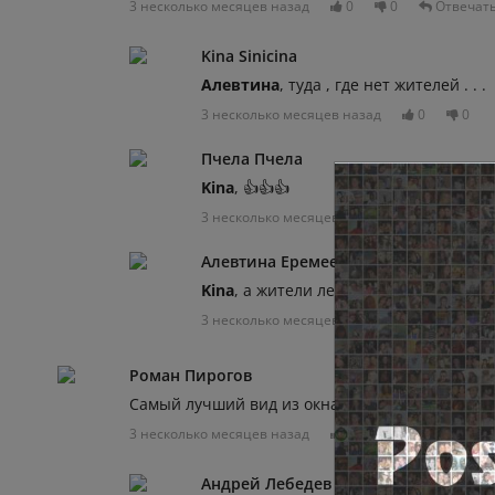
3 несколько месяцев назад
0
0
Отвечат
Kina Sinicina
Алевтина
, туда , где нет жителей . . .
3 несколько месяцев назад
0
0
Пчела Пчела
Kina
, 👍👍👍
3 несколько месяцев назад
0
0
Алевтина Еремеева-Борисова
Kina
, а жители лен.обл чем провинил
3 несколько месяцев назад
0
0
Роман Пирогов
Самый лучший вид из окна это на кладбище. Т
3 несколько месяцев назад
0
0
Отвечат
Андрей Лебедев