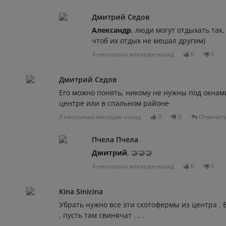
Дмитрий Седов
Александр
, люди могут отдыхать так,
чтоб их отдых не мешал другим)
3 несколько месяцев назад
0
0
Дмитрий Седов
Его можно понять, никому не нужны под окнами
центре или в спальном районе
3 несколько месяцев назад
0
0
Отвечат
Пчела Пчела
Дмитрий
, 🤝🤝🤝
3 несколько месяцев назад
0
0
Kina Sinicina
Убрать нужно все эти скотофермы из центра .
, пусть там свинячат . . .