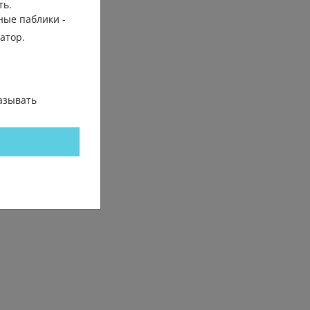
ть.
ные паблики -
гатор.
азывать