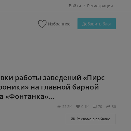
Войти
Регистрация
/
Избранное
Добавить блог
вки работы заведений «Пирс
Хроники» на главной барной
а «Фонтанка»...
55.2К
0.1К
70
36
Реклама в паблике