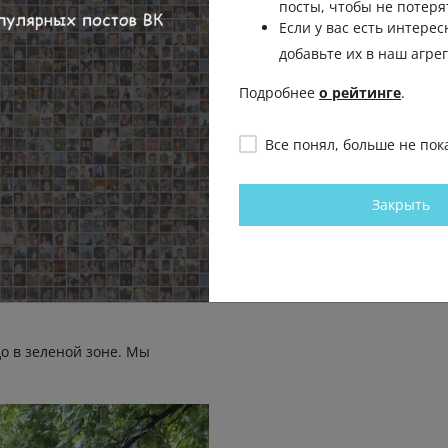
посты, чтобы не потеря
Если у вас есть интерес
Пожаловаться
добавьте их в наш агре
Подробнее
о рейтинге
.
нибудь
Пожаловаться
Все понял, больше не пок
Закрыть
 там бары.
ех, кто любит тусоваться?
Пожаловаться
ь
до в зеленой зоне. Мы