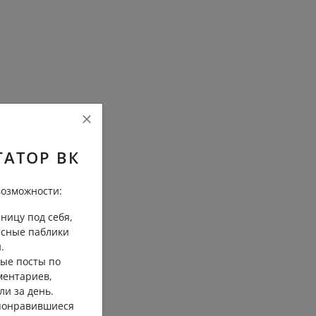
ГАТОР ВК
озможности:
ницу под себя,
есные паблики
.
ые посты по
ментариев,
ли за день.
 понравившиеся