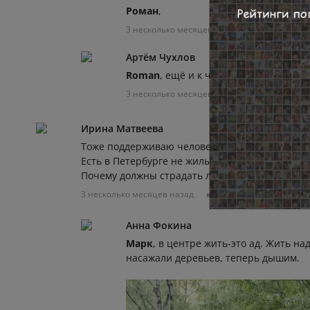
Роман
,
3 несколько месяцев назад
0
0
Артём Чухлов
Roman
, ещё и к чаю всегда есть что 
3 несколько месяцев назад
0
0
Ирина Матвеева
Тоже поддерживаю человека.
Есть в Петербурге не жилые кварталы, делайте
Почему должны страдать люди по ночам из-за т
3 несколько месяцев назад
0
0
Отвечат
Анна Фокина
Марк
, в центре жить-это ад. Жить на
насажали деревьев, теперь дышим.