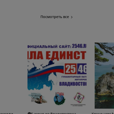
Посмотреть все
дложили
🔵5 июня из Владивостока
Круче чем 