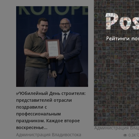
✅Юбилейный День строителя:
✅Завершается рем
представителей отрасли
тепловых сетей на 
поздравили с
Фонтанной во Влад
профессиональным
Энергетики Владив
праздником. Каждое второе
готовятся к третьему
воскресенье...
Администрация Вла
Администрация Владивостока
0.3К