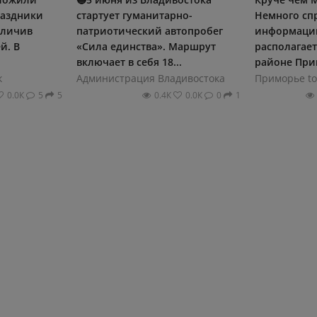
раздники
стартует гуманитарно-
Немного сп
еличив
патриотический автопробег
информаци
й. В
«Сила единства». Маршрут
располагает
включает в себя 18...
районе Прим
к
Администрация Владивостока
Приморье to
0.0К
5
5
0.4К
0.0К
0
1