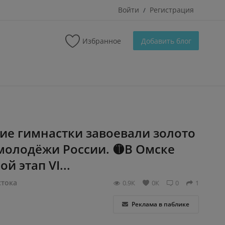
Войти
Регистрация
/
Избранное
Добавить блог
ие гимнастки завоевали золото
молодёжи России. 🟡В Омске
й этап VI...
тока
0.9К
0К
0
1
Реклама в паблике