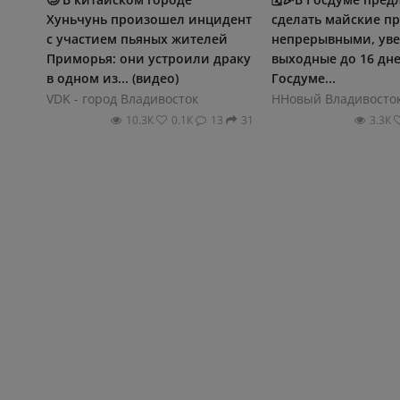
Хуньчунь произошел инцидент
сделать майские п
с участием пьяных жителей
непрерывными, ув
Приморья: они устроили драку
выходные до 16 дне
в одном из... (видео)
Госдуме...
VDK - город Владивосток
ННовый Владивосто
10.3К
0.1К
13
31
3.3К