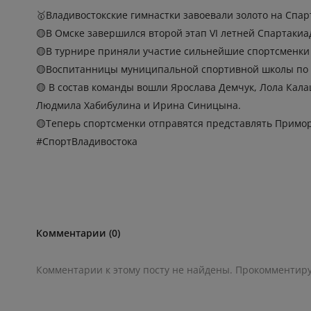
🥇Владивостокские гимнастки завоевали золото на Спар
🟡В Омске завершился второй этап VI летней Спартаки
🟡В турнире приняли участие сильнейшие спортсменки 
🟡Воспитанницы муниципальной спортивной школы по г
🟡 В состав команды вошли Ярослава Демчук, Лола Ка
Людмила Хабибулина и Ирина Синицына.
🟡Теперь спортсменки отправятся представлять Примо
#СпортВладивостока
Комментарии (0)
Комментарии к этому посту не найдены. Прокомментир