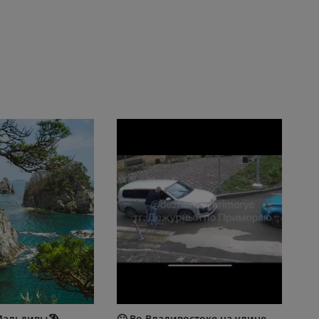
Мальдивы🏖️
🙄 Во Владивостоке на улице