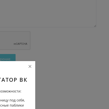
трение
ГАТОР ВК
озможности:
ницу под себя,
есные паблики