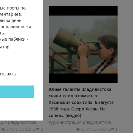
.
ые посты по
ментариев,
ли за день.
 понравившиеся
ть.
ные паблики -
гатор.
азывать
ия открыта: юных
Юные таланты Владивостока
адивостока
сняли клип в память о
 на массовый забег
Хасанских событиях. 6 августа
ий. В Субботу, 29
1938 года. Озеро Хасан. На
сопке... (видео)
ция Владивостока
Администрация Владивостока
0.4К
0.0К
2
8
0.5К
0.0К
0
1