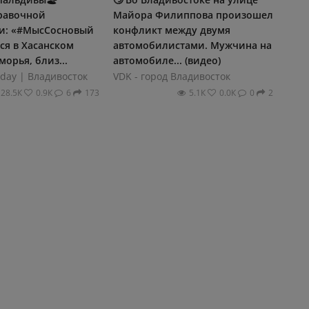
равочной
Майора Филиппова произошел
и: «#МысСосновый
конфликт между двумя
ся в Хасанском
автомобилистами. Мужчина на
орья, близ...
автомобиле... (видео)
day | Владивосток
VDK - город Владивосток
28.5К
0.9К
6
173
5.1К
0.0К
0
2