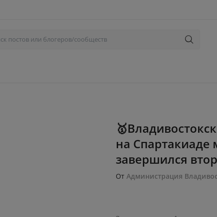
🥇Владивостокск
на Спартакиаде 
завершился второ
От
Администрация Владивос