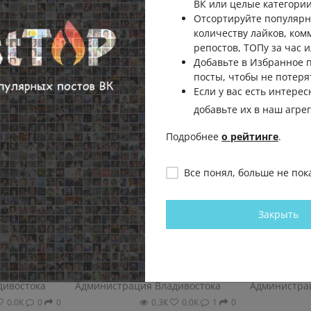
ВК или целые категории
Отсортируйте популярн
количеству лайков, ком
репостов, ТОПу за час и
Добавьте в Избранное
посты, чтобы не потеря
Если у вас есть интерес
добавьте их в наш агре
Подробнее
о рейтинге
.
Все понял, больше не пок
онт
🐕 Даже самый милый хвостик
✅Регистрац
Закрыть
улице
требует осторожности
жителей Вл
ивостоке.
Животные делают нашу жизнь
приглашают
остока
добрее, но иногда могут стать
в День знан
... (видео)
источником...
августа на...
дивостока
Администрация Владивостока
Администра
0.0К
0
0
0.3К
0.0К
1
0