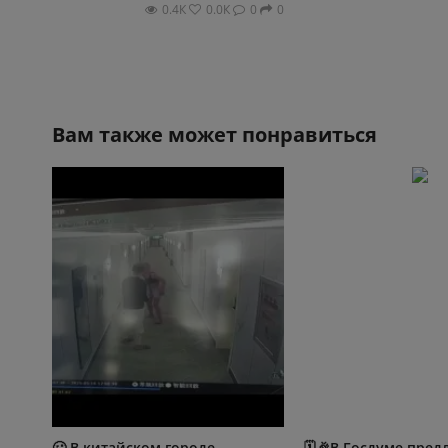
0.4К
0.0К
0
0
Вам также может понравиться
🥴 В китайском городе
🗓️🎉В Госдуме пре