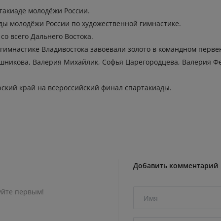
такиаде молодёжи России.
ады молодёжи России по художественной гимнастике.
со всего Дальнего Востока.
имнастике Владивостока завоевали золото в командном первен
лашникова, Валерия Михайлик, Софья Царегородцева, Валерия 
рский край на всероссийский финал спартакиады.
Добавить комментарий
уйте первым!