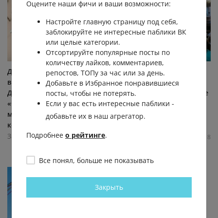
Оцените наши фичи и ваши возможности:
Настройте главную страницу под себя,
заблокируйте не интересные паблики ВК
или целые категории.
Отсортируйте популярные посты по
количеству лайков, комментариев,
Детская площадка "Фрегат"
Бесплатные кинопоказы в
репостов, ТОПу за час или за день.
в Новой Голландии
“Кинотеатре у моря” 6
Добавьте в Избранное понравившиеся
Детская площадка
августа, 20:00 - "Мечтать не
посты, чтобы не потерять.
Если у вас есть интересные паблики -
«Фрегат» — это
вредно" (2026). Двое
многофункциональный
неудачников решаются...
добавьте их в наш агрегатор.
комплекс,...
Завтра в Питере
Подробнее
о рейтинге
.
Завтра в Питере
2.9К
0.0К
1
8
3.3К
0.0К
0
2
Все понял, больше не показывать
Закрыть