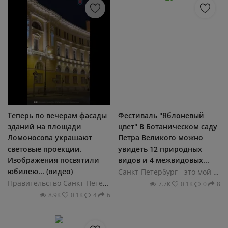
Теперь по вечерам фасады
Фестиваль "Яблоневый
зданий на площади
цвет" В Ботаническом саду
Ломоносова украшают
Петра Великого можно
световые проекции.
увидеть 12 природных
Изображения посвятили
видов и 4 межвидовых...
юбилею... (видео)
Санкт-Петербург - это мой город!
Правительство Санкт-Петербурга
7.7К
0.1К
0
8
8.9К
0.1К
4
6