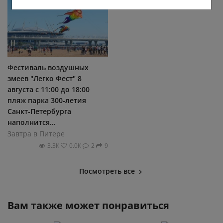
Фестиваль воздушных
змеев "Легко Фест" 8
августа с 11:00 до 18:00
пляж парка 300‑летия
Санкт‑Петербурга
наполнится...
Завтра в Питере
3.3К
0.0К
2
9
Посмотреть все
Вам также может понравиться