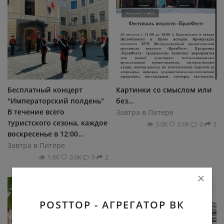
Бесплатный концерт
Картинки со смыслом или
"Императорский полдень"
без...
В течение всего
Завтра в Питере
туристского сезона, каждое
3.0К
0.0К
0
3
воскресенье в 12:00...
Завтра в Питере
1.6К
0.0К
0
2
POSTTOP - АГРЕГАТОР ВК