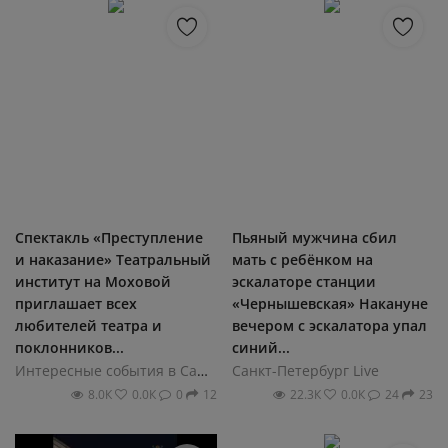
Спектакль «Преступление
Пьяный мужчина сбил
и наказание» Театральный
мать с ребёнком на
институт на Моховой
эскалаторе станции
приглашает всех
«Чернышевская» Накануне
любителей театра и
вечером с эскалатора упал
поклонников...
синий...
Интересные события в Санкт-Петербурге
Санкт-Петербург Live
8.0К
0.0К
0
12
22.3К
0.0К
24
23