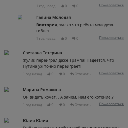
Пожаловаться
1 год назад
0
0
Галина Молодая
Виктория
, жалко что ребята молодежь
гибнет
Пожаловаться
1 год назад
0
0
Светлана Тетерина
Жулик переиграл даже Трампа! Надеется, что
Путина уж точно переиграет!
Пожаловаться
1 год назад
0
0
Отвечать
Марина Ромахина
Он видать хочет. . А зачем, нам его хотение.?
Пожаловаться
1 год назад
0
0
Отвечать
Юлия Юлия
Ещё не хватало, чтобы такой величины политик