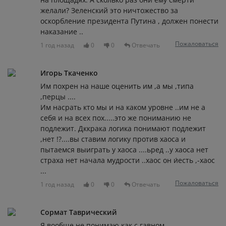
желали? Зеленский это ничтожество за
оскорбление президента Путина , должен понести
наказание ..
Пожаловаться
1 год назад
0
0
Отвечать
Игорь Ткаченко
Им похрен на наше оценить им ,а мы ,типа
,перцы ....
Им насрать кто мы и на каком уровне ..им не а
себя и на всех пох.....это же пониманию не
подлежит. Дккрака логика понимают подлежит
,нет !?....вы ставим логику против хаоса и
пытаемся выиграть у хаоса ....ьред ..у хаоса нет
страха нет начала мудрости ..хаос он и́есть ,-хаос
...
Пожаловаться
1 год назад
0
0
Отвечать
Сормат Таврический
Я вообще не понимаю как с гавном