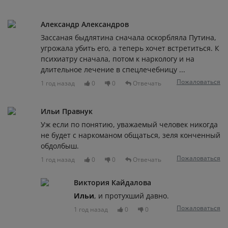
Александр Александров
Зассаная быдлятина сначала оскорбляла Путина,
угрожала убить его, а теперь хочет встретиться. К
психиатру сначала, потом к наркологу и на
длительное лечение в спецлечебницу ...
Пожаловаться
1 год назад
0
0
Отвечать
Ильи Правнук
Уж если по понятию, уважаемый человек никогда
не будет с наркоманом общаться, зеля конченный
обдолбыш.
Пожаловаться
1 год назад
0
0
Отвечать
Виктория Кайдалова
Ильи
, и протухший давно.
Пожаловаться
1 год назад
0
0