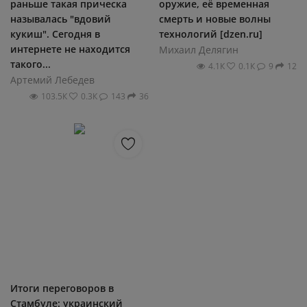
раньше такая прическа
оружие, её временная
называлась "вдовий
смерть и новые волны
кукиш". Сегодня в
технологий [dzen.ru]
интернете не находится
Михаил Делягин
такого...
4.1К
0.1К
9
12
Артемий Лебедев
103.5К
0.3К
143
36
Итоги переговоров в
Стамбуле: украинский