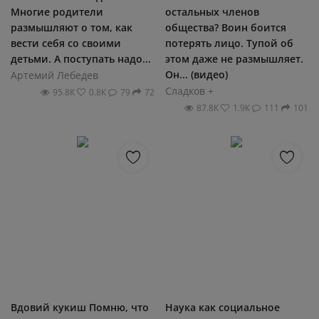
Многие родители
остальных членов
размышляют о том, как
общества? Воин боится
вести себя со своими
потерять лицо. Тупой об
детьми. А поступать надо...
этом даже не размышляет.
Он... (видео)
Артемий Лебедев
Сладков +
95.8К
0.8К
79
72
87.8К
1.9К
111
101
Вдовий кукиш Помню, что
Наука как социальное