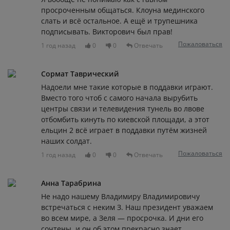
просроченным общаться. Клоуна мединского
слать и всё остальное. А ещё и трупешника
подписывать. Викторович был прав!
Пожаловаться
1 год назад
0
0
Отвечать
Сормат Таврический
Надоели мне такие которые в поддавки играют.
Вместо того чтоб с самого начала вырубить
центры связи и телевидения тунель во лвове
отбомбить кинуть по киевской площади, а этот
ельцин 2 всё играет в поддавки путём жизней
наших солдат.
Пожаловаться
1 год назад
0
0
Отвечать
Анна Тарабрина
Не надо нашему Владимиру Владимировичу
встречаться с неким З. Наш президент уважаем
во всем мире, а Зеля — просрочка. И дни его
сочтены, и он об этом прекрасно знает.