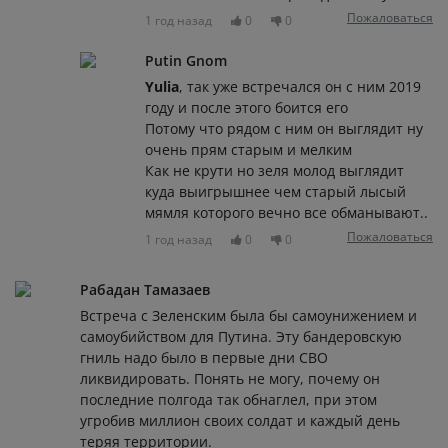
Пожаловаться
1 год назад
0
0
Putin Gnom
Yulia
, так уже встречался он с ним 2019
году и после этого боится его
Потому что рядом с ним он выглядит ну
очень прям старым и мелким
Как не крути но зеля молод выглядит
куда выигрышнее чем старый лысый
мямля которого вечно все обманывают..
Пожаловаться
1 год назад
0
0
Рабадан Тамазаев
Встреча с Зеленским была бы самоунижением и
самоубийством для Путина. Эту бандеровскую
гниль надо было в первые дни СВО
ликвидировать. Понять не могу, почему он
последние полгода так обнаглел, при этом
угробив миллион своих солдат и каждый день
теряя территории.