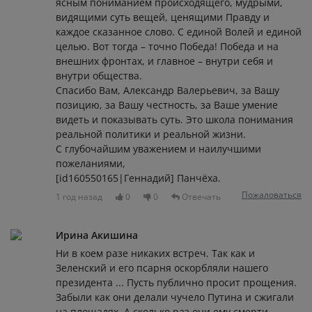
ясным пониманием происходящего, мудрыми,
видящими суть вещей, ценящими Правду и
каждое сказанное слово. С единой Волей и единой
целью. Вот тогда – точно Победа! Победа и на
внешних фронтах, и главное – внутри себя и
внутри общества.
Спасибо Вам, Александр Валерьевич, за Вашу
позицию, за Вашу честность, за Ваше умение
видеть и показывать суть. Это школа понимания
реальной политики и реальной жизни.
С глубочайшим уважением и наилучшими
пожеланиями,
[id160550165|Геннадий] Панчёха.
Пожаловаться
1 год назад
0
0
Отвечать
Ирина Акишина
Ни в коем разе никаких встреч. Так как и
Зеленский и его псарня оскорбляли нашего
президента ... Пусть публично просит прощения.
Забыли как они делали чучело Путина и сжигали
на площадях. А сколько раз они ему смерти