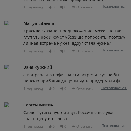
Пожаловаться
1 год назад
0
0
Отвечать
Mariya Litavina
Красиво сказано! Предположение: может не так
глуп утырок и хочет убежища попросить, поэтому
личная встреча нужна, вдруг стала нужна?
Пожаловаться
1 год назад
0
0
Отвечать
Ваня Курский
а вот реально пофиг на эти встречи .лучше бы
пенсию прибавил да цены чуть придержали 👍
Пожаловаться
1 год назад
0
0
Отвечать
Сергей Митин
Слово Путина пустой звук. Россияне все уже
знают цену его слова.
Пожаловаться
1 год назад
0
0
Отвечать