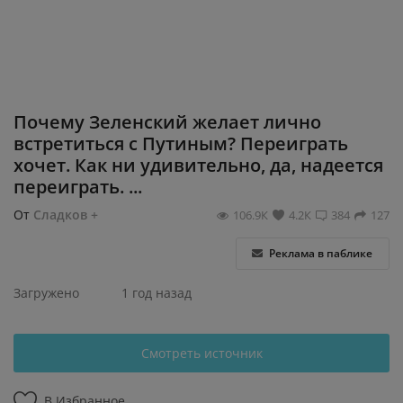
Регистрация
Почему Зеленский желает лично
встретиться с Путиным? Переиграть
хочет. Как ни удивительно, да, надеется
переиграть. ...
От
Сладков +
106.9К
4.2К
384
127
Реклама в паблике
Загружено
1 год назад
Смотреть источник
В Избранное