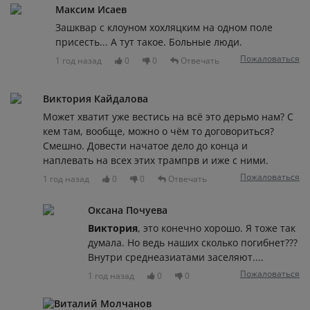
Максим Исаев
Зашквар с клоуном хохляцким на одном поле
присесть... А тут такое. Больные люди.
Пожаловаться
1 год назад
0
0
Отвечать
Виктория Кайдалова
Может хватит уже вестись на всё это дерьмо нам? С
кем там, вообще, можно о чём то договориться?
Смешно. Довести начатое дело до конца и
наплевать на всех этих трампрв и иже с ними.
Пожаловаться
1 год назад
0
0
Отвечать
Оксана Почуева
Виктория
, это конечно хорошо. Я тоже так
думала. Но ведь наших сколько погибнет???
Внутри среднеазиатами заселяют....
Пожаловаться
1 год назад
0
0
Виталий Молчанов