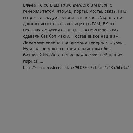
Елена
, то есть вы то же думаете в унисон с
генералитетом, что ЖД, порты, мосты, связь, НПЗ
и прочее следует оставить в покое... Укропы не
должны испытывать дефицита в ГСМ, БК и в
поставках оружия с запада... Вспомнилось как
сдавали без боя Изюм..., оставив всё нацикам.
Диванные видели проблемы, а генералы .. увы...
Ну и, разве можно оставить олигархат без
бизнеса? Их обогащение важнее жизней наших
парней....
https://rutube.ru/video/e9d7ae79b0280c2712bce4713526bd9a/