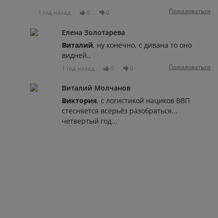
Пожаловаться
1 год назад
0
0
Елена Золотарева
Виталий
, ну конечно, с дивана то оно
видней..
Пожаловаться
1 год назад
0
0
Виталий Молчанов
Виктория
, с логистикой нациков ВВП
стесняется всерьёз разобраться...
четвертый год...