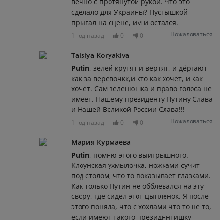
вечно с протянутой рукой. Что это
сделало для Украины? Пустышкой
прыгал на сцене, им и остался.
Пожаловаться
1 год назад
0
0
Taisiya Koryakiva
Putin
, зелей крутят и вертят, и дёргают
как за веревочкк,и кто как хочет, и как
хочет. Сам зеленюшка и право голоса не
имеет. Нашему президенту Путину Слава
и Нашей Великой России Слава!!!
Пожаловаться
1 год назад
0
0
Мария Курмаева
Putin
, помню этого выигрышного.
Клоунская ухмылочка, ножками сучит
под столом, что то показывает глазками.
Как только Путин не обблевался на эту
свору, где сидел этот цыпленок. Я после
этого поняла, что с хохлами что то не то,
если имеют такого президннтишку