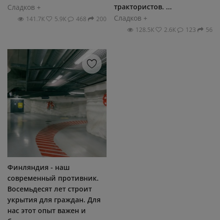
трактористов. ...
Сладков +
Сладков +
141.7К
5.9К
468
200
128.5К
2.6К
123
56
Финляндия - наш
современный противник.
Восемьдесят лет строит
укрытия для граждан. Для
нас этот опыт важен и