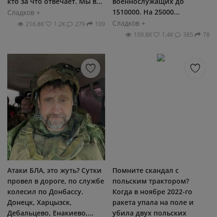
кто за что отвечает. Мы в...
военнослужащих до
1510000. На 25000...
Сладков +
Сладков +
216.8К
1.2К
279
109
109.8К
1.4К
385
78
Атаки БЛА, это жуть? Сутки
Помните скандал с
провел в дороге, по службе
польским трактором?
колесил по Донбассу.
Когда в ноябре 2022-го
Донецк, Харцызск,
ракета упала на поле и
Дебальцево, Енакиево,...
убила двух польских