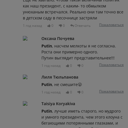
как наш президент, с каким- то обмылком
унюханым встречался. Реально они там точно все
в детском саду в песочнице застряли
Пожаловаться
1 год назад
0
0
Отвечать
Оксана Почуева
Putin
, насчем мелкоты я не согласна.
Роста они примерно одного.
Путин выглядит представительнее!!!
Пожаловаться
1 год назад
0
0
Лиля Тюльпанова
Putin
, не смешите😤
Пожаловаться
1 год назад
0
0
Taisiya Koryakiva
Putin
, лучше иметь старого, но мудрого
и умного президента, чем этого клоуна с
бегающими потерянными глазками, и