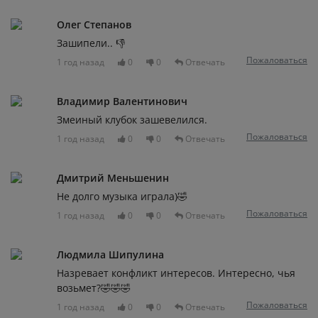
Олег Степанов
Зашипели.. 👎
Пожаловаться
1 год назад
0
0
Отвечать
Владимир Валентинович
Змеиный клубок зашевелился.
Пожаловаться
1 год назад
0
0
Отвечать
Дмитрий Меньшенин
Не долго музыка играла)🤣
Пожаловаться
1 год назад
0
0
Отвечать
Людмила Шипулина
Назревает конфликт интересов. Интересно, чья
возьмет?🤣🤣🤣
Пожаловаться
1 год назад
0
0
Отвечать