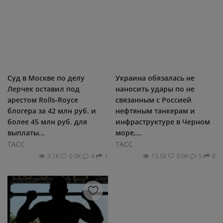
Суд в Москве по делу
Украина обязалась не
Лерчек оставил под
наносить удары по не
арестом Rolls-Royce
связанным с Россией
блогера за 42 млн руб. и
нефтяным танкерам и
более 45 млн руб. для
инфраструктуре в Черном
выплаты...
море,...
ТАСС
ТАСС
3.1К
0.0К
4
1
13.5К
0.0К
5
0