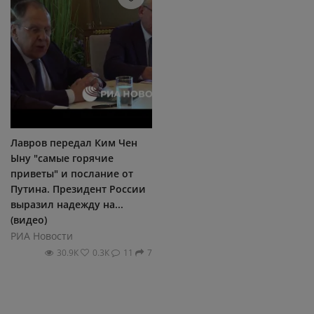
Лавров передал Ким Чен
Ыну "самые горячие
приветы" и послание от
Путина. Президент России
выразил надежду на...
(видео)
РИА Новости
30.9К
0.3К
11
7