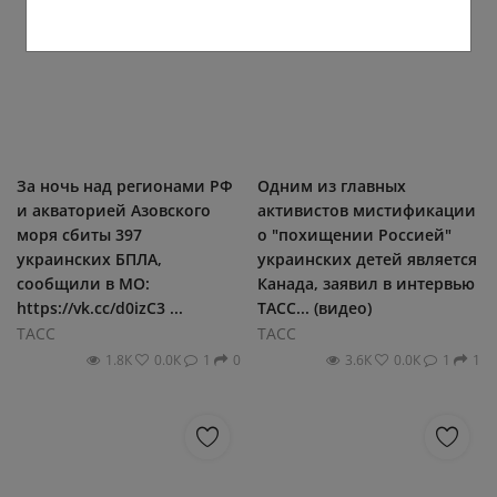
За ночь над регионами РФ
Одним из главных
и акваторией Азовского
активистов мистификации
моря сбиты 397
о "похищении Россией"
украинских БПЛА,
украинских детей является
сообщили в МО:
Канада, заявил в интервью
https://vk.cc/d0izC3 ...
ТАСС... (видео)
ТАСС
ТАСС
1.8К
0.0К
1
0
3.6К
0.0К
1
1