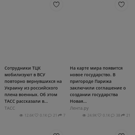
Сотрудники ТЦК
На карте мира появится
мобилизуют в ВСУ
новое государство. В
повторно вернувшихся на
пригороде Парижа
Украину из российского
заключили соглашение о
плена военных. Об этом
создании государства
ТАСС рассказали в...
Новая...
ТАСС
Лента.ру
12.6К
0.1К
21
7
24.9К
0.1К
38
21