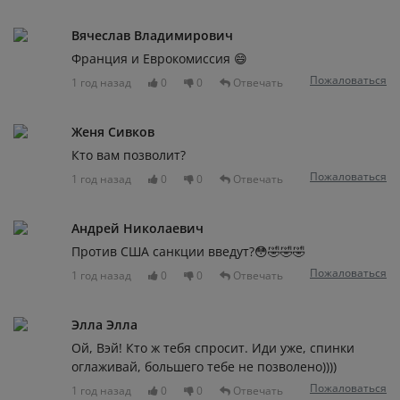
Вячеслав Владимирович
Франция и Еврокомиссия 😄
Пожаловаться
1 год назад
0
0
Отвечать
Женя Сивков
Кто вам позволит?
Пожаловаться
1 год назад
0
0
Отвечать
Андрей Николаевич
Против США санкции введут?😳🤣🤣🤣
Пожаловаться
1 год назад
0
0
Отвечать
Элла Элла
Ой, Вэй! Кто ж тебя спросит. Иди уже, спинки
оглаживай, большего тебе не позволено))))
Пожаловаться
1 год назад
0
0
Отвечать