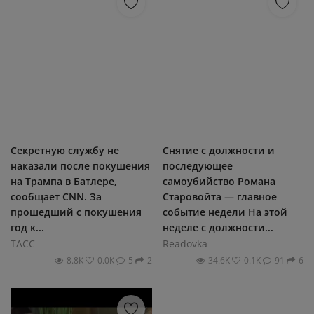
Секретную службу не
Снятие с должности и
наказали после покушения
последующее
на Трампа в Батлере,
самоубийство Романа
сообщает CNN. За
Старовойта — главное
прошедший с покушения
событие недели На этой
год к...
неделе с должности...
ТАСС
Readovka
8.8К
0.0К
5
2
34.6К
0.1К
91
6