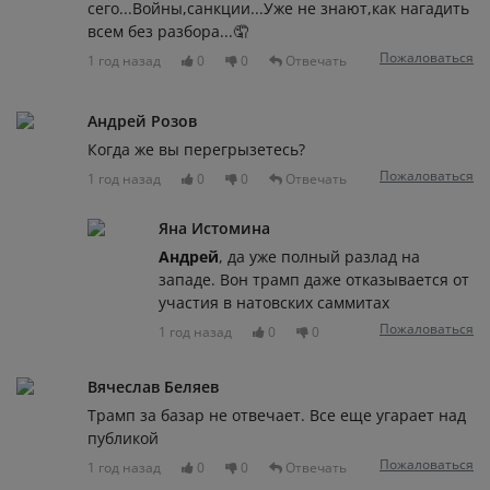
сего...Войны,санкции...Уже не знают,как нагадить
всем без разбора...🤦
Пожаловаться
1 год назад
0
0
Отвечать
Андрей Розов
Когда же вы перегрызетесь?
Пожаловаться
1 год назад
0
0
Отвечать
Яна Истомина
Андрей
, да уже полный разлад на
западе. Вон трамп даже отказывается от
участия в натовских саммитах
Пожаловаться
1 год назад
0
0
Вячеслав Беляев
Трамп за базар не отвечает. Все еще угарает над
публикой
Пожаловаться
1 год назад
0
0
Отвечать