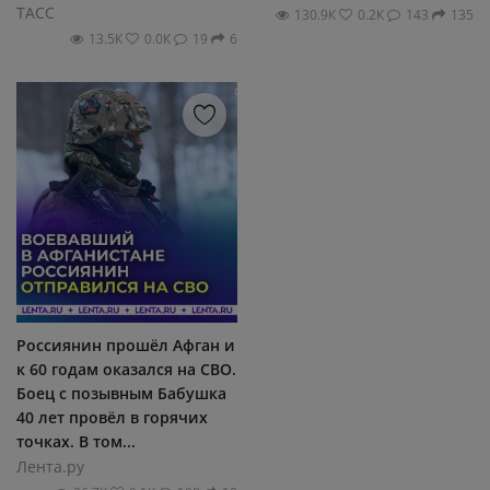
ТАСС
130.9К
0.2К
143
135
13.5К
0.0К
19
6
Россиянин прошёл Афган и
к 60 годам оказался на СВО.
Боец с позывным Бабушка
40 лет провёл в горячих
точках. В том...
Лента.ру