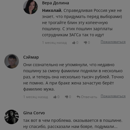
Вера Долина
Николай
, Справедливая Россия уже не
знает, что придумать перед выборами)
не трогайте блин эту копеечную
пошлину. С этих пошлин зарплаты
сотрудникам ЗАГСа так то идут
Пожаловаться
1 месяц назад
0
0
Сэймар
Они сознательно не упомянули, что недавно
пошлину за смену фамилии подняли в несколько
раз, и теперь она несколько тысяч рублей. Точно
не помню. А при браке жена зачастую берёт
фамилию мужа.
Пожаловаться
1 месяц назад
0
0
Отвечать
Gina Corvo
так вот в чем проблема. оказывается в пошлине.
ну спасибо, рассказали нам бояре, подумали...