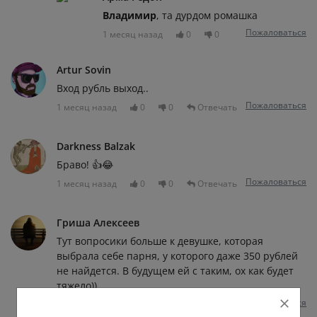
Владимир
, та дурдом ромашка
Пожаловаться
1 месяц назад
0
0
Artur Sovin
Вход рубль выход..
Пожаловаться
1 месяц назад
0
0
Отвечать
Darkness Balzak
Браво! 👍😂
Пожаловаться
1 месяц назад
0
0
Отвечать
Гриша Алексеев
Тут вопросики больше к девушке, которая
выбрала себе парня, у которого даже 350 рублей
не найдется. В будущем ей с таким, ох как будет
тяжело)).
Пожаловаться
1 месяц назад
0
0
Отвечать