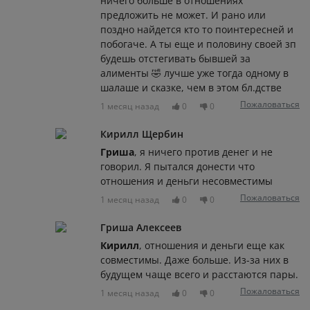
ничего больше в отношениях
предложить не может. И рано или
поздно найдется кто то поинтересней и
побогаче. А ты еще и половину своей зп
будешь отстегивать бывшей за
алименты 🤣 лучше уже тогда одному в
шалаше и сказке, чем в этом бл.дстве
Пожаловаться
1 месяц назад
0
0
Кирилл Щербин
Гриша
, я ничего против денег и не
говорил. Я пытался донести что
отношения и деньги несовместимы
Пожаловаться
1 месяц назад
0
0
Гриша Алексеев
Кирилл
, отношения и деньги еще как
совместимы. Даже больше. Из-за них в
будущем чаще всего и расстаются пары.
Пожаловаться
1 месяц назад
0
0