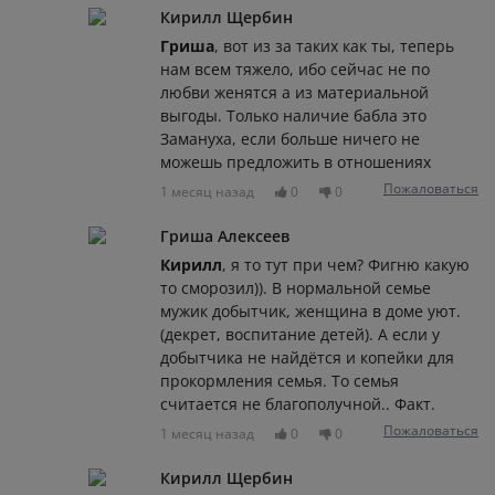
Кирилл Щербин
Гриша
, вот из за таких как ты, теперь
нам всем тяжело, ибо сейчас не по
любви женятся а из материальной
выгоды. Только наличие бабла это
Замануха, если больше ничего не
можешь предложить в отношениях
Пожаловаться
1 месяц назад
0
0
Гриша Алексеев
Кирилл
, я то тут при чем? Фигню какую
то сморозил)). В нормальной семье
мужик добытчик, женщина в доме уют.
(декрет, воспитание детей). А если у
добытчика не найдётся и копейки для
прокормления семья. То семья
считается не благополучной.. Факт.
Пожаловаться
1 месяц назад
0
0
Кирилл Щербин