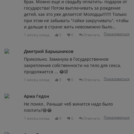
брак. Можно еще и свадьбу оплатить- подарок от
государства! Потом выплачивать за рождение
детей, как это уже делается! Молодцы!!!!!!! Только
при этом не забывать "гайки закручивать", чтобы
и дальше в стране жить невозможно было...
Пожаловаться
1 месяц назад
0
0
Отвечать
Дмитрий Барышников
Прикольно. Замануха в Государственное
закрепления собственности на тело для секса,
продолжается ... 😂🤣
Пожаловаться
1 месяц назад
0
0
Отвечать
Арма Гедон
Не понял.. Раньше чеб жинится надо было
плотить?😅😂
Пожаловаться
1 месяц назад
0
0
Отвечать