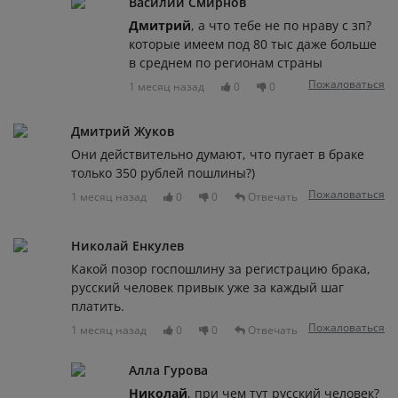
Василий Смирнов
Дмитрий
, а что тебе не по нраву с зп?
которые имеем под 80 тыс даже больше
в среднем по регионам страны
Пожаловаться
1 месяц назад
0
0
Дмитрий Жуков
Они действительно думают, что пугает в браке
только 350 рублей пошлины?)
Пожаловаться
1 месяц назад
0
0
Отвечать
Николай Енкулев
Какой позор госпошлину за регистрацию брака,
русский человек привык уже за каждый шаг
платить.
Пожаловаться
1 месяц назад
0
0
Отвечать
Алла Гурова
Николай
, при чем тут русский человек?