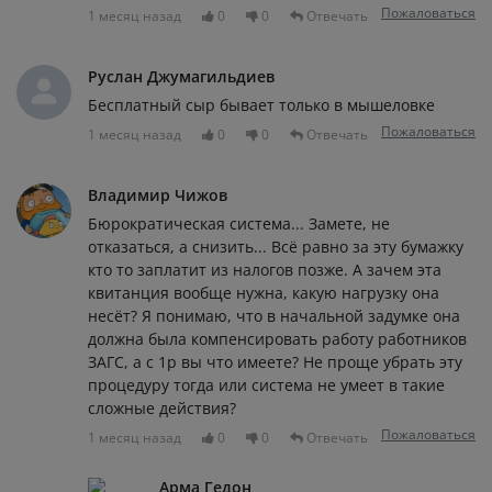
Пожаловаться
1 месяц назад
0
0
Отвечать
Руслан Джумагильдиев
Бесплатный сыр бывает только в мышеловке
Пожаловаться
1 месяц назад
0
0
Отвечать
Владимир Чижов
Бюрократическая система... Замете, не
отказаться, а снизить... Всё равно за эту бумажку
кто то заплатит из налогов позже. А зачем эта
квитанция вообще нужна, какую нагрузку она
несёт? Я понимаю, что в начальной задумке она
должна была компенсировать работу работников
ЗАГС, а с 1р вы что имеете? Не проще убрать эту
процедуру тогда или система не умеет в такие
сложные действия?
Пожаловаться
1 месяц назад
0
0
Отвечать
Арма Гедон