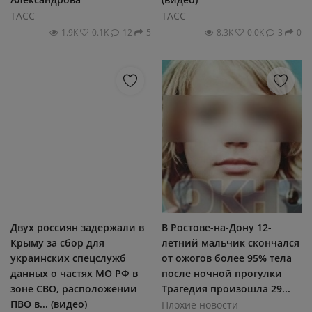
ТАСС
ТАСС
1.9К
0.1К
12
5
8.3К
0.0К
3
0
Двух россиян задержали в
В Ростове-на-Дону 12-
Крыму за сбор для
летний мальчик скончался
украинских спецслужб
от ожогов более 95% тела
данных о частях МО РФ в
после ночной прогулки
зоне СВО, расположении
Трагедия произошла 29...
ПВО в... (видео)
Плохие новости