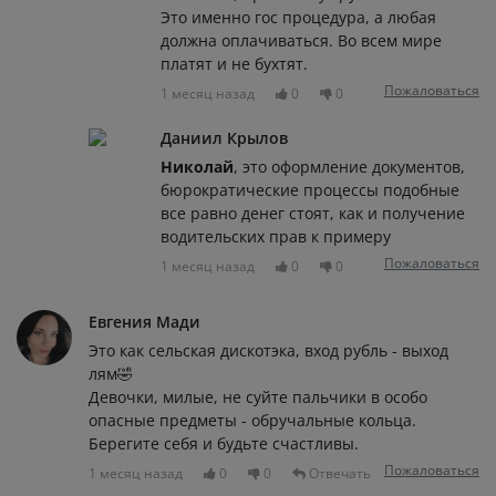
Это именно гос процедура, а любая
должна оплачиваться. Во всем мире
платят и не бухтят.
Пожаловаться
1 месяц назад
0
0
Даниил Крылов
Николай
, это оформление документов,
бюрократические процессы подобные
все равно денег стоят, как и получение
водительских прав к примеру
Пожаловаться
1 месяц назад
0
0
Евгения Мади
Это как сельская дискотэка, вход рубль - выход
лям🤣
Девочки, милые, не суйте пальчики в особо
опасные предметы - обручальные кольца.
Берегите себя и будьте счастливы.
Пожаловаться
1 месяц назад
0
0
Отвечать