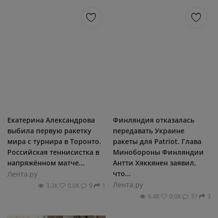
Екатерина Александрова
Финляндия отказалась
выбила первую ракетку
передавать Украине
мира с турнира в Торонто.
ракеты для Patriot. Глава
Российская теннисистка в
Минобороны Финляндии
напряжённом матче...
Антти Хяккянен заявил,
что...
Лента.ру
Лента.ру
3.3К
0.0К
9
1
6.4К
0.0К
37
3