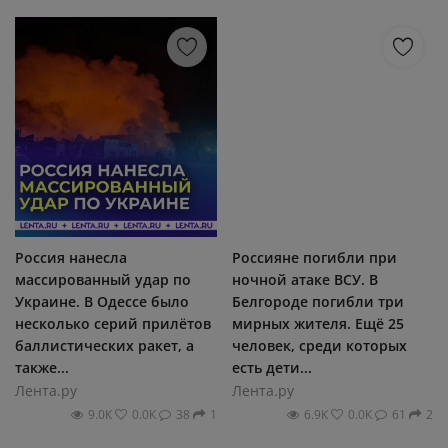
Россия нанесла
Россияне погибли при
массированный удар по
ночной атаке ВСУ. В
Украине. В Одессе было
Белгороде погибли три
несколько серий прилётов
мирных жителя. Ещё 25
баллистических ракет, а
человек, среди которых
также...
есть дети...
Лента.ру
Лента.ру
9.0К
0.0К
38
1
6.9К
0.0К
61
2