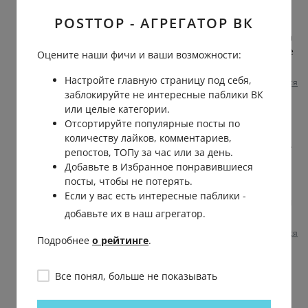
Кирилл Щербин
POSTTOP - АГРЕГАТОР ВК
Гриша
, расстаются не из за них, а из за
того что кроме денег вас ничего больше
Оцените наши фичи и ваши возможности:
не связывало.
Настройте главную страницу под себя,
Пожаловаться
1 месяц назад
0
0
заблокируйте не интересные паблики ВК
или целые категории.
Гриша Алексеев
Отсортируйте популярные посты по
Кирилл
, связывало. Но, кто-то хочет
количеству лайков, комментариев,
большего. А другой этого не может дать.
репостов, ТОПу за час или за день.
Мир сейчас другой. Не тот, что был
Добавьте в Избранное понравившиеся
тогда, во времена наших бабушек и
посты, чтобы не потерять.
дедушек. Сейчас ценится всё
Если у вас есть интересные паблики -
материальное, душевное уже на втором
добавьте их в наш агрегатор.
месте. К этому надо привыкнуть.
Пожаловаться
1 месяц назад
0
0
Подробнее
о рейтинге
.
Кирилл Щербин
Все понял, больше не показывать
Гриша
, вот тут уже более похоже на
правду. Только финансовая сторона