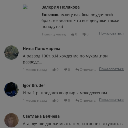
Валерия Полякова
Евгения
, если у вас был неудачный
брак, не значит что все девушки также
попадутся)
Пожаловаться
1 месяц назад
0
0
Нина Пономарева
А развод 100т.р.И хождение по мукам ,при
разводе…
Пожаловаться
1 месяц назад
0
0
Отвечать
Igor Bruder
И за 1 р. продажа квартиры молодоженам .
Пожаловаться
1 месяц назад
0
0
Отвечать
Светлана Белчева
Ага, лучше доплачивать тем, кто хочет вступить в