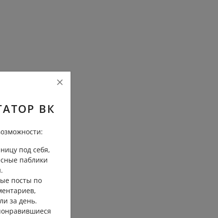
ГАТОР ВК
озможности:
ницу под себя,
есные паблики
.
ые посты по
ментариев,
ли за день.
 понравившиеся