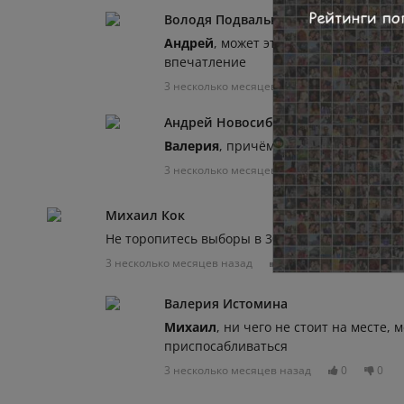
Володя Подвальный
Андрей
, может это конкретно у тебя?
впечатление
3 несколько месяцев назад
0
0
Андрей Новосибирск
Валерия
, причём тут пиар, если эконо
3 несколько месяцев назад
0
0
Михаил Кок
Не торопитесь выборы в 30году, к ним ещё чт
3 несколько месяцев назад
0
0
Отвечат
Валерия Истомина
Михаил
, ни чего не стоит на месте,
приспосабливаться
3 несколько месяцев назад
0
0