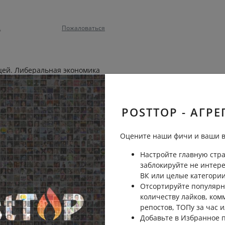
Пожаловаться
ь
ницей. Либеральная экономика
ьевая база для таких вот
Пожаловаться
ь
POSTTOP - АГРЕ
Оцените наши фичи и ваши в
Настройте главную стра
Пожаловаться
ь
заблокируйте не интер
ВК или целые категории
Отсортируйте популярн
количеству лайков, ком
или за чужой счет
репостов, ТОПу за час и
Пожаловаться
ь
Добавьте в Избранное