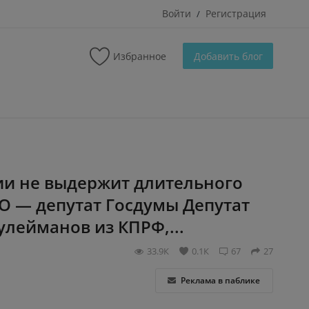
Войти
Регистрация
/
Избранное
Добавить блог
ии не выдержит длительного
 — депутат Госдумы Депутат
улейманов из КПРФ,...
33.9К
0.1К
67
27
Реклама в паблике