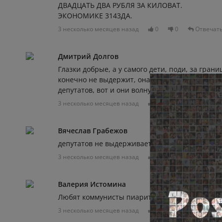
ДВАДЦАТЬ ДВА РУБЛЯ ЗА КИЛОВАТ.
ЭКОНОМИКЕ 3143ДА.
3 несколько месяцев назад
0
0
Отвечат
Дмитрий Долгов
Глазки добрые, а у самого дети, поди, за гра
конечно не выдержит, она создавалась как сыр
депутатов, вот и они волнуются
3 несколько месяцев назад
0
0
Отвечат
Вячеслав Грабежов
депутатов не выдерживает экономика России
3 несколько месяцев назад
0
0
Отвечат
Валерия Истомина
Любят коммунисты пиариться на пустом месте 
3 несколько месяцев назад
0
0
Отвечат