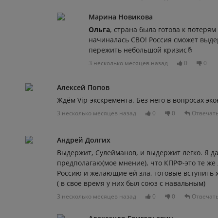
Марина Новикова
Ольга
, страна была готова к потерям
начиналась СВО! Россия сможет выде
пережить небольшой кризис🤞
3 несколько месяцев назад
0
0
Алексей Попов
Ждём Vip-экскремента. Без него в вопросах эк
3 несколько месяцев назад
0
0
Отвечат
Андрей Долгих
Выдержит, Сулейманов, и выдержит легко. Я да
предполагаю(мое мнение), что КПРФ-это те ж
Россию и желающие ей зла, готовые вступить х
( в свое время у них был союз с навальным)
3 несколько месяцев назад
0
0
Отвечат