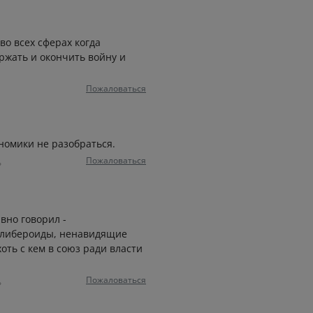
 во всех сферах когда
ржать и окончить войну и
Пожаловаться
ономики не разобраться.
Пожаловаться
ь
вно говорил -
е либероиды, ненавидящие
оть с кем в союз ради власти
Пожаловаться
ь