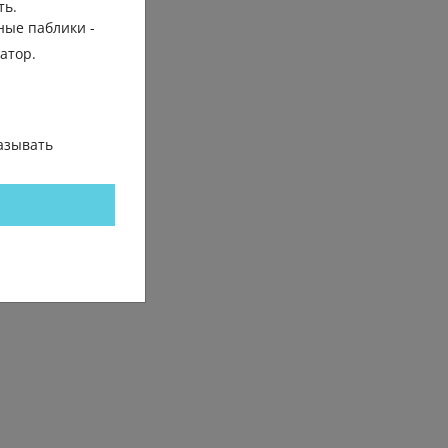
ть.
ные паблики -
гатор.
азывать