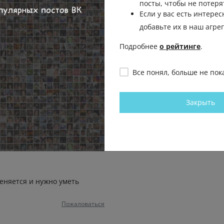
посты, чтобы не потеря
Если у вас есть интерес
 Вот и создаётся ложное
добавьте их в наш агре
Подробнее
о рейтинге
.
Пожаловаться
Все понял, больше не пок
мика в... опе
Пожаловаться
Закрыть
о нибудь прикрутят
Пожаловаться
ь
 меняется и нужно уметь
Пожаловаться