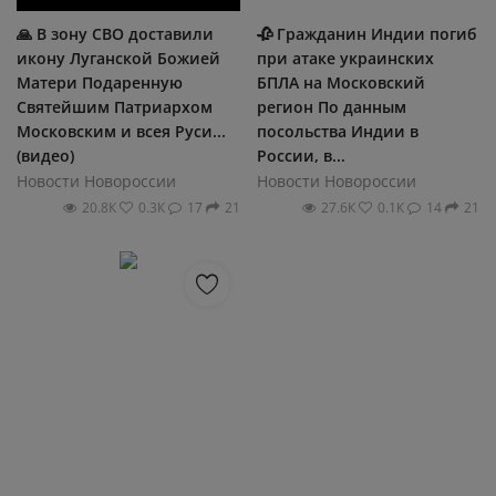
🙏 В зону СВО доставили
🥀 Гражданин Индии погиб
икону Луганской Божией
при атаке украинских
Матери Подаренную
БПЛА на Московский
Святейшим Патриархом
регион По данным
Московским и всея Руси...
посольства Индии в
(видео)
России, в...
Новости Новороссии
Новости Новороссии
20.8К
0.3К
17
21
27.6К
0.1К
14
21