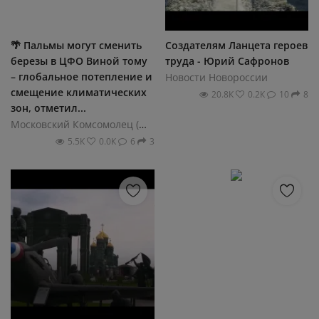
🌴 Пальмы могут сменить
Создателям Ланцета героев
березы в ЦФО Виной тому
труда - Юрий Сафронов
– глобальное потепление и
Новости Новороссии
смещение климатических
20.8К
0.2К
10
8
зон, отметил...
Московский Комсомолец (МК)
5.5К
0.0К
6
3