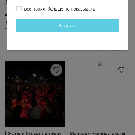
🇷🇺 Группировка войск
украинских дронов
"Север" освободила село
прилетело в наш дом» 💬
Все понял, больше не показывать
Анискино Харьковской
Жительница
области! Штурмовые...
освобожденной
Закрыть
Константиновки
Новости Новороссии
рассказала о... (видео)
11.4К
0.2К
6
14
Новости Новороссии
23.1К
0.1К
8
6
🕯 Жители Курска почтили
Молодцы удачной охоты