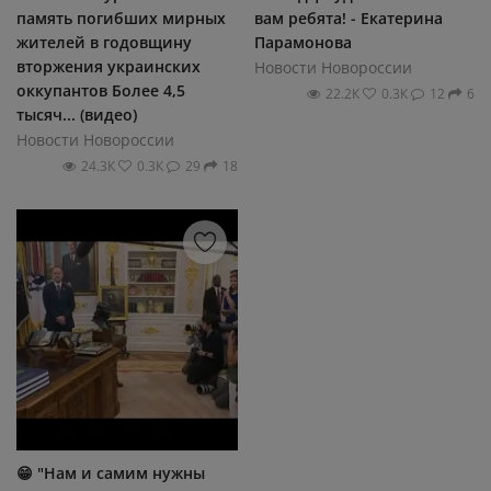
память погибших мирных
вам ребята! - Екатерина
жителей в годовщину
Парамонова
вторжения украинских
Новости Новороссии
оккупантов Более 4,5
22.2К
0.3К
12
6
тысяч... (видео)
Новости Новороссии
24.3К
0.3К
29
18
😁 "Нам и самим нужны