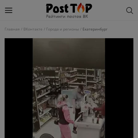
Главная
ВКонтакте
Города и регионы
Екатеринбург
Добавить
блог
ВКонтакте
Избранное
Контакты
О рейтинге
Статьи, обзоры
Войти