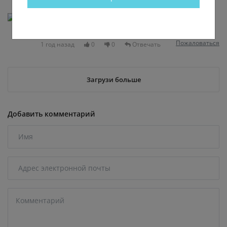
Андрей Горланов
Шваль неруская и вся их диаспора
Пожаловаться
1 год назад
0
0
Отвечать
Загрузи больше
Добавить комментарий