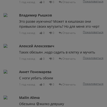
Пожаловаться
1 год назад
0
0
Отвечать
Владимир Рышков
Это разве иужчина? Может в кишлаках они
привыкли своих мутузить? Но для меня это черт
Пожаловаться
1 год назад
0
0
Отвечать
Алексей Алексеевич
Таких обезьян ,надо садить в клетку и мучить
Пожаловаться
1 год назад
0
0
Отвечать
Аннет Пономарева
С ноги уебать обоим
Пожаловаться
1 год назад
0
0
Отвечать
Mailin Alieva
Обезьяна 😰жалко девушку