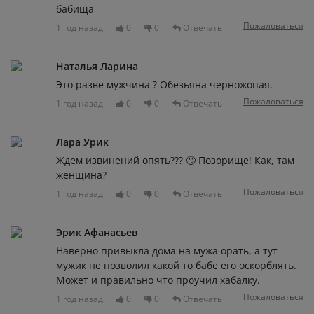
бабища
Пожаловаться
1 год назад
0
0
Отвечать
Наталья Ларина
Это разве мужчина ? Обезьяна черножопая.
Пожаловаться
1 год назад
0
0
Отвечать
Лара Урик
Ждем извинений опять??? 🙄 Позорище! Как, там
женщина?
Пожаловаться
1 год назад
0
0
Отвечать
Эрик Афанасьев
Наверно привыкла дома на мужа орать, а тут
мужик не позволил какой то бабе его оскорблять.
Может и правильно что проучил хабалку.
Пожаловаться
1 год назад
0
0
Отвечать