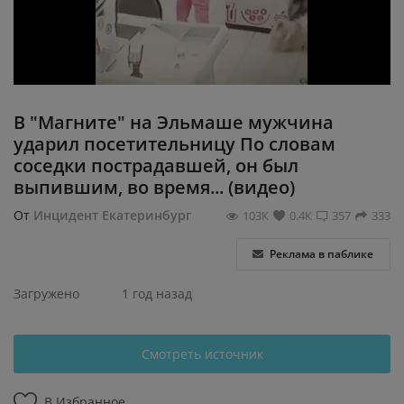
Регистрация
В "Магните" на Эльмаше мужчина
ударил посетительницу По словам
соседки пострадавшей, он был
выпившим, во время... (видео)
От
Инцидент Екатеринбург
103К
0.4К
357
333
Реклама в паблике
Загружено
1 год назад
Смотреть источник
В Избранное