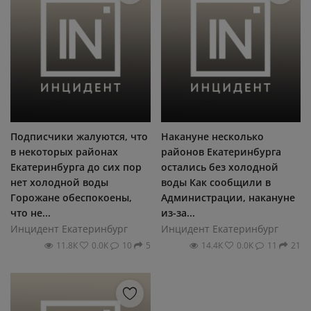
Подписчики жалуются, что
Накануне несколько
в некоторых районах
районов Екатеринбурга
Екатеринбурга до сих пор
остались без холодной
нет холодной воды
воды Как сообщили в
Горожане обеспокоены,
Администрации, накануне
что не...
из-за...
Инцидент Екатеринбург
Инцидент Екатеринбург
11.8К
0.0К
10
5
14.4К
0.0К
11
21