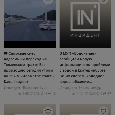
🚚 Самосвал снес
В МУП «Водоканал»
надземный переход на
сообщили новую
Тюменском тракте Все
информацию по проблеме
произошло сегодня утром
с водой в Екатеринбурге
на 297-м километре трассы.
По их словам, холодное
Как... (видео)
водоснабжение...
Инцидент Екатеринбург
Инцидент Екатеринбург
6.6К
0.0К
4
18
11.0К
0.0К
9
37