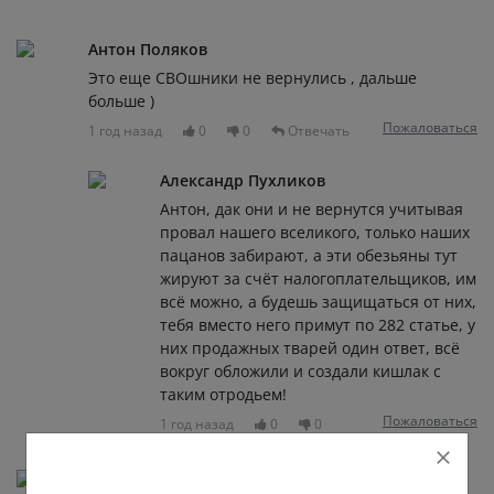
Антон Поляков
Это еще СВОшники не вернулись , дальше
больше )
Пожаловаться
1 год назад
0
0
Отвечать
Александр Пухликов
Антон, дак они и не вернутся учитывая
провал нашего вселикого, только наших
пацанов забирают, а эти обезьяны тут
жируют за счёт налогоплательщиков, им
всё можно, а будешь защищаться от них,
тебя вместо него примут по 282 статье, у
них продажных тварей один ответ, всё
вокруг обложили и создали кишлак с
таким отродьем!
Пожаловаться
1 год назад
0
0
Евгений Лошаков