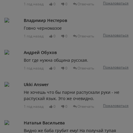
Пожаловаться
1 год назад
0
0
Отвечать
Владимир Нестеров
Говно черномазое
Пожаловаться
1 год назад
0
0
Отвечать
Андрей Обухов
Вот где нужна община русская.
Пожаловаться
1 год назад
0
0
Отвечать
Ukki Answer
Не хочешь что бы парни распускали руки - не
распускай язык. Это же очевидно.
Пожаловаться
1 год назад
0
0
Отвечать
Наталья Васильева
Видно же баба грубит ему! На получай тупая