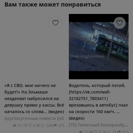
Вам также может понравиться
«Я с СВО, мне ничего не
Водитель, который погиб,
будет!» На Эльмаше
[https://vk.com/wall-
неадекват набросился на
32182751_7803411|
девушку прямо у кассы. Всё
врезавшись в автобус] гнал
началось со слова... (видео)
на скорости 160 км/ч. ...
(видео)
Круглосуточные новости Екб
[ТЕ] Типичный Екатеринбург
51.7К
0.3К
234
275
71.6К
0.2К
33
633