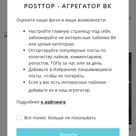
Видно же сама просила, в этот раз чуйка её
POSTTOP - АГРЕГАТОР ВК
подвела
Пожаловаться
1 год назад
0
0
Отвечать
Оцените наши фичи и ваши возможности:
Настройте главную страницу под себя,
Илья Игошев
заблокируйте не интересные паблики ВК
или целые категории.
Отсортируйте популярные посты по
количеству лайков, комментариев,
репостов, ТОПу за час или за день.
Добавьте в Избранное понравившиеся
посты, чтобы не потерять.
Если у вас есть интересные паблики -
добавьте их в наш агрегатор.
Подробнее
о рейтинге
.
Все понял, больше не показывать
Пожаловаться
1 год назад
0
0
Отвечать
Закрыть