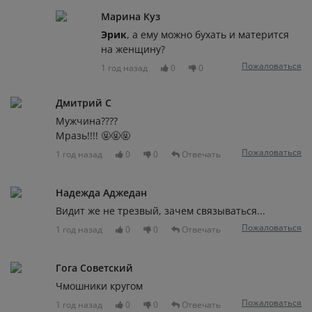
Марина Куз
Эрик
, а ему можно бухать и матерится
на женщину?
Пожаловаться
1 год назад
0
0
Дмитрий С
Мужчина????
Мразь!!!! 🤬🤬🤬
Пожаловаться
1 год назад
0
0
Отвечать
Надежда Аджедан
Видит же не трезвый, зачем связываться...
Пожаловаться
1 год назад
0
0
Отвечать
Гога Советский
Чмошники кругом
Пожаловаться
1 год назад
0
0
Отвечать