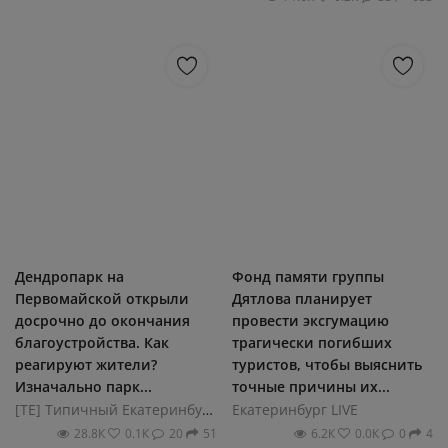
Дендропарк на
Фонд памяти группы
Первомайской открыли
Дятлова планирует
досрочно до окончания
провести эксгумацию
благоустройства. Как
трагически погибших
реагируют жители?
туристов, чтобы выяснить
Изначально парк...
точные причины их...
[ТЕ] Типичный Екатеринбург
Екатеринбург LIVE
28.8К
0.1К
20
51
6.2К
0.0К
0
4