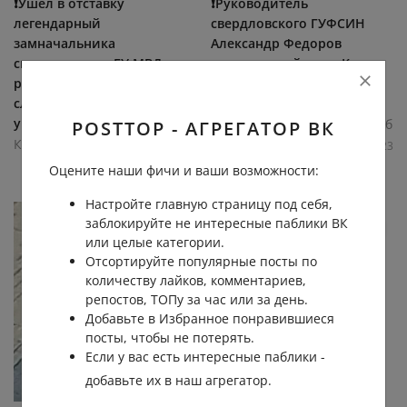
❗️Ушел в отставку
❗️Руководитель
легендарный
свердловского ГУФСИН
замначальника
Александр Федоров
свердловского ГУ МВД —
покинул свой пост. Как
руководитель Главного
пишут наши коллеги из
следственного
Фонтанки, офицер...
управления...
Круглосуточные новости Екб
POSTTOP - АГРЕГАТОР ВК
Круглосуточные новости Екб
19.0К
0.0К
1
23
18.3К
0.0К
10
19
Оцените наши фичи и ваши возможности:
Настройте главную страницу под себя,
заблокируйте не интересные паблики ВК
или целые категории.
Отсортируйте популярные посты по
количеству лайков, комментариев,
репостов, ТОПу за час или за день.
Добавьте в Избранное понравившиеся
посты, чтобы не потерять.
Если у вас есть интересные паблики -
добавьте их в наш агрегатор.