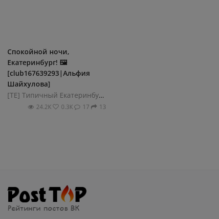
Спокойной ночи,
Екатеринбург! 🖼️
[club167639293|Альфия
Шайхулова]
[ТЕ] Типичный Екатеринбург
24.2К
0.3К
17
13