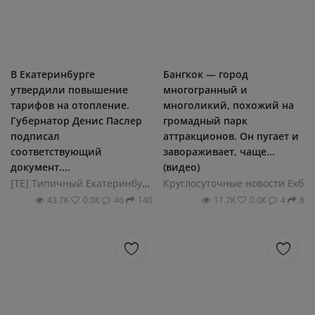
В Екатеринбурге
Бангкок — город
утвердили повышение
многогранный и
тарифов на отопление.
многоликий, похожий на
Губернатор Денис Паслер
громадный парк
подписал
аттракционов. Он пугает и
соответствующий
завораживает, чаще...
документ....
(видео)
[ТЕ] Типичный Екатеринбург
Круглосуточные новости Екб
43.7К
0.0К
46
140
11.7К
0.0К
4
8