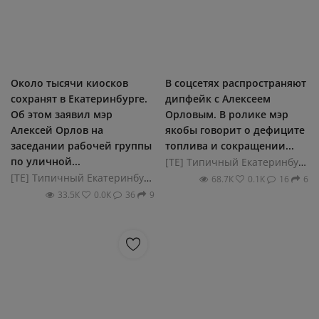
Около тысячи киосков
В соцсетях распространяют
сохранят в Екатеринбурге.
дипфейк с Алексеем
Об этом заявил мэр
Орловым. В ролике мэр
Алексей Орлов на
якобы говорит о дефиците
заседании рабочей группы
топлива и сокращении...
по уличной...
[ТЕ] Типичный Екатеринбург
[ТЕ] Типичный Екатеринбург
68.7К
0.1К
16
6
33.5К
0.0К
36
9