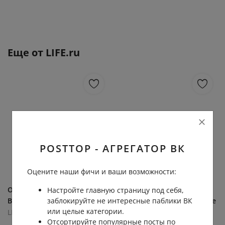
Еще от
LIFE.ru
POSTTOP - АГРЕГАТОР ВК
Оцените наши фичи и ваши возможности:
Опять !!!!! Одно и тоже -
В России зафиксирован
Настройте главную страницу под себя,
заблокируйте не интересные паблики ВК
Валера Кашин
масштабный сбой в работе
или целые категории.
Интернета. Пользователи
LIFE.ru
Отсортируйте популярные посты по
по всей стране массово
7.9К
0.0К
5
2