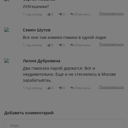
Лгбтешники?
Пожаловаться
1 год назад
0
0
Отвечать
Семен Шутов
Все они там комики-гомики в одной лодке
Пожаловаться
1 год назад
0
0
Отвечать
Лилия Дубровина
Два гомосека парой держатся. Вот и
неудивительно. Еще и не стеснялись в Москве
зарабатывтаь.
Пожаловаться
1 год назад
0
0
Отвечать
Добавить комментарий