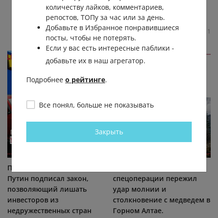
количеству лайков, комментариев,
сообщают, что не могут...
репостов, ТОПу за час или за день.
LIFE.ru
Добавьте в Избранное понравившиеся
4.4К
0.0К
22
11
посты, чтобы не потерять.
Если у вас есть интересные паблики -
добавьте их в наш агрегатор.
Подробнее
о рейтинге
.
Все понял, больше не показывать
Закрыть
Президент Владимир
Действующий участник
Путин подписал закон,
спецоперации пережил
позволяющий лишать
удар молнии и
инвесторов из
столкновение с медведем в
недружественных стран
Горном Алтае.