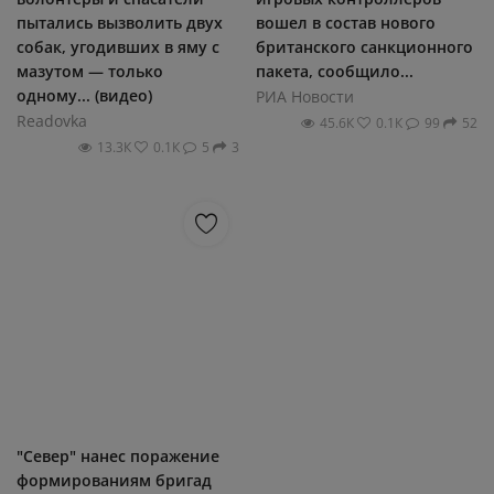
пытались вызволить двух
вошел в состав нового
собак, угодивших в яму с
британского санкционного
мазутом — только
пакета, сообщило...
одному... (видео)
РИА Новости
Readovka
45.6К
0.1К
99
52
13.3К
0.1К
5
3
"Север" нанес поражение
формированиям бригад