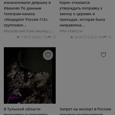
изнасиловали девушку в
Карис отказался
Иваново По данным
утверждать поправку к
телеграм-канала
закону о церквях и
«Инцидент Россия.112»,
приходах, которая была
групповое...
направлена...
Московский Комсомолец (МК)
РИА Новости
7.9К
0.0К
13
13
34.3К
0.2К
50
13
В Тульской области
Запрет на экспорт в Россию
волонтеры и спасатели
игровых контроллеров