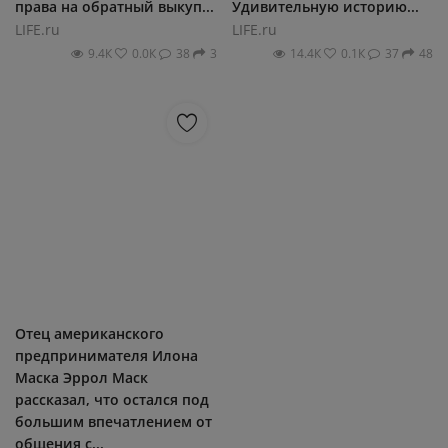
права на обратный выкуп...
Удивительную историю...
LIFE.ru
LIFE.ru
9.4К
0.0К
38
3
14.4К
0.1К
37
48
Отец американского
предпринимателя Илона
Маска Эррол Маск
рассказал, что остался под
большим впечатлением от
общения с...