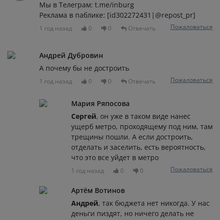
Мы в Телеграм: t.me/inburg
Реклама в паблике: [id302272431|@repost_pr]
Пожаловаться
1 год назад
0
0
Отвечать
Андрей Дубровин
А почему бы не достроить
Пожаловаться
1 год назад
0
0
Отвечать
Мария Ряпосова
Сергей
, он уже в таком виде нанес
ущерб метро, проходящему под ним, там
трещины пошли. А если достроить,
отделать и заселить, есть вероятность,
что это все уйдет в метро
Пожаловаться
1 год назад
0
0
Артём Вотинов
Андрей
, так бюджета нет никогда. У нас
деньги пиздят, но ничего делать не