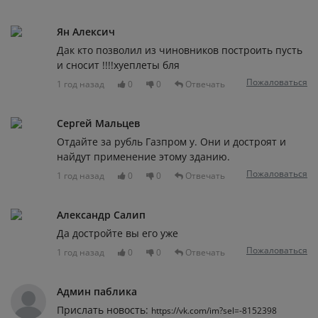
Ян Алексич
Дак кто позволил из чиновников построить пусть
и сносит !!!!хуеплеты бля
Пожаловаться
1 год назад
0
0
Отвечать
Сергей Мальцев
Отдайте за рубль Газпром у. Они и достроят и
найдут применение этому зданию.
Пожаловаться
1 год назад
0
0
Отвечать
Александр Салип
Да достройте вы его уже
Пожаловаться
1 год назад
0
0
Отвечать
Админ паблика
Прислать новость:
https://vk.com/im?sel=-8152398