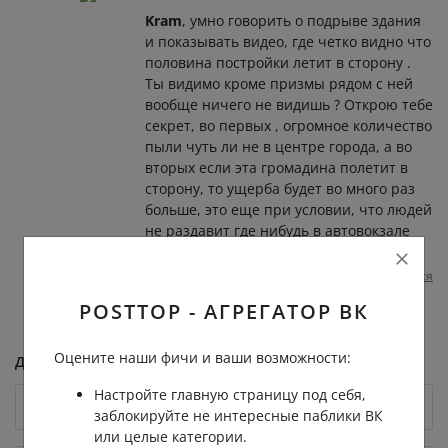
Kram
, умно говорить о подрыве здания
и показывать видео, где четко видно что
половина постройки летит в сторону .
Ты видимо кроме призмы рядом с ней
вообще ничего не видишь ? Открою тебе
секрет, во первых , огромное количество
пыли чуть ли не в центре города, а во
вторых если эта громадина полетит в
сторону, то ущерба будет во много раз
больше, это еще при условии, что людей
не раздавит где нибудь в автовокзале
или других зданиях . Умник
Пожаловаться
1 год назад
0
0
POSTTOP - АГРЕГАТОР ВК
Оцените наши фичи и ваши возможности:
Добавить комментарий
Настройте главную страницу под себя,
заблокируйте не интересные паблики ВК
или целые категории.