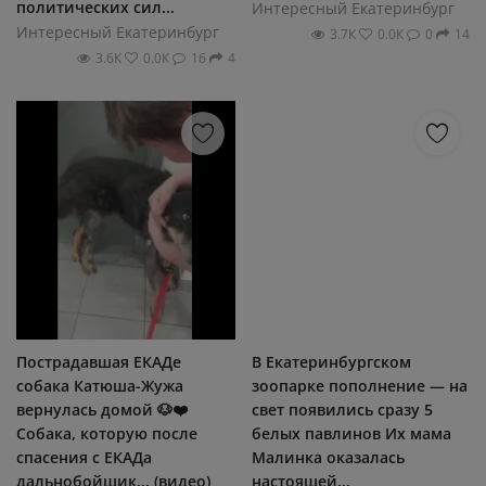
политических сил...
Интересный Екатеринбург
Интересный Екатеринбург
3.7К
0.0К
0
14
3.6К
0.0К
16
4
Пострадавшая ЕКАДе
В Екатеринбургском
собака Катюша-Жужа
зоопарке пополнение — на
вернулась домой 🐶❤️
свет появились сразу 5
Собака, которую после
белых павлинов Их мама
спасения с ЕКАДа
Малинка оказалась
дальнобойщик... (видео)
настоящей...