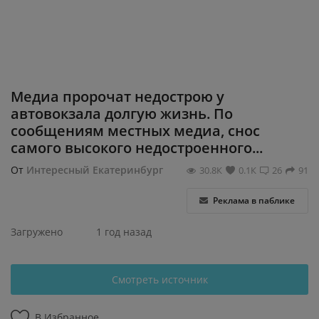
Регистрация
Медиа пророчат недострою у
автовокзала долгую жизнь. По
сообщениям местных медиа, снос
самого высокого недостроенного...
От
Интересный Екатеринбург
30.8К
0.1К
26
91
Реклама в паблике
Загружено
1 год назад
Смотреть источник
В Избранное