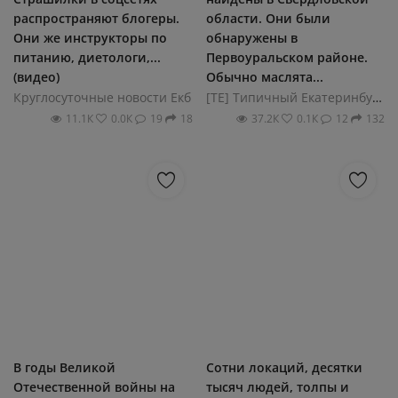
распространяют блогеры.
области. Они были
Они же инструкторы по
обнаружены в
питанию, диетологи,...
Первоуральском районе.
(видео)
Обычно маслята...
Круглосуточные новости Екб
[ТЕ] Типичный Екатеринбург
11.1К
0.0К
19
18
37.2К
0.1К
12
132
В годы Великой
Сотни локаций, десятки
Отечественной войны на
тысяч людей, толпы и