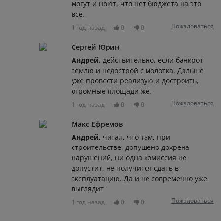
могут и ноют, что нет бюджета на это
всё.
Пожаловаться
1 год назад
0
0
Сергей Юрин
Андрей
, действительно, если банкрот
землю и недострой с молотка. Дальше
уже провести реализую и достроить,
огромные площади же.
Пожаловаться
1 год назад
0
0
Макс Ефремов
Андрей
, читал, что там, при
строительстве, допушено дохрена
нарушений, ни одна комиссия не
допустит, не получится сдать в
эксплуатацию. Да и не современно уже
выглядит
Пожаловаться
1 год назад
0
0