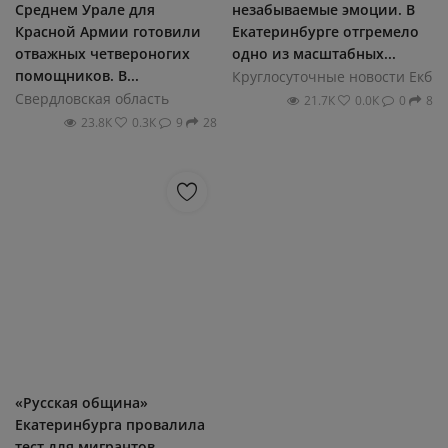
Среднем Урале для
незабываемые эмоции. В
Красной Армии готовили
Екатеринбурге отгремело
отважных четвероногих
одно из масштабных...
помощников. В...
Круглосуточные новости Екб
Свердловская область
21.7К
0.0К
0
8
23.8К
0.3К
9
28
«Русская община»
Екатеринбурга провалила
тест для мигрантов.