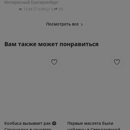
Интересный Екатеринбург
13.6К
0.0К
5
53
Посмотреть все
Вам также может понравиться
Колбаса вызывает рак 😱
Первые маслята были
Страшилки в соцсетях
найдены в Свердловской