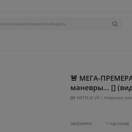
🚨 МЕГА-ПРЕMEPA
маневpы... [] (ви
От
NЕTFLIХ VK | Новинки ки
Загружено
1 год назад