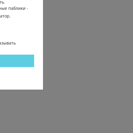
ть.
ные паблики -
гатор.
азывать