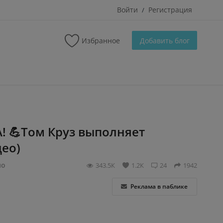
Войти
Регистрация
/
Избранное
Добавить блог
! 💪Toм Кpyз выполняeт
део)
нo
343.5К
1.2К
24
1942
Реклама в паблике