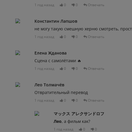
1 год назад
0
0
Отвечать
Константин Лапшов
не могу такую смешную херню смотреть, прост
1 год назад
0
0
Отвечать
Елена Жданова
Сцена с самолётами 🔥
1 год назад
0
0
Отвечать
Лео Толмачёв
Отвратительный перевод
1 год назад
0
0
Отвечать
マックス アレクサンドロフ
Лео
, а фильм как?
1 год назад
0
0