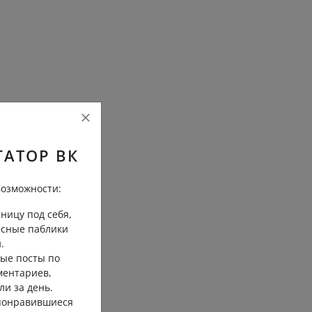
ГАТОР ВК
озможности:
ницу под себя,
есные паблики
.
ые посты по
ментариев,
ли за день.
 понравившиеся