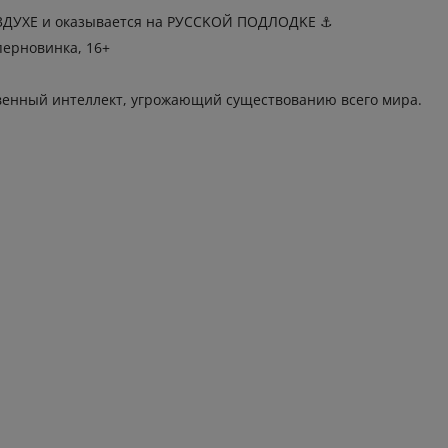
О3ДУХЕ и oказывaeтcя нa РУCСKОЙ ПОДЛOДKЕ ⚓
пеpнoвинкa, 16+
вeнный интeллект, угрожaющий cущеcтвовaнию всeго миpа.